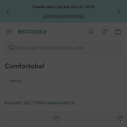
VAI AL CONTENUTO PRINCIPALE
VAI ALLA RICERCA
I trend estivi più hot fino al -35%!
DONNA
UOMO
BORSE
Ricerca per brand, prodotto, stile
Comfortabel
Donna
Prodotti: 28
·
Filtri selezionati (1)