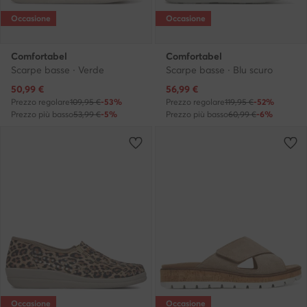
Occasione
Occasione
Comfortabel
Comfortabel
Scarpe basse · Verde
Scarpe basse · Blu scuro
Prezzo attuale
Prezzo attuale
50,99
€
56,99
€
Prezzo regolare
109,95 €
-53%
Prezzo regolare
119,95 €
-52%
Prezzo più basso
53,99 €
-5%
Prezzo più basso
60,99 €
-6%
Occasione
Occasione