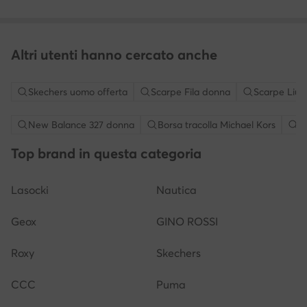
Altri utenti hanno cercato anche
Skechers uomo offerta
Scarpe Fila donna
Scarpe Liu 
New Balance 327 donna
Borsa tracolla Michael Kors
S
Top brand in questa categoria
Lasocki
Nautica
Geox
GINO ROSSI
Roxy
Skechers
CCC
Puma