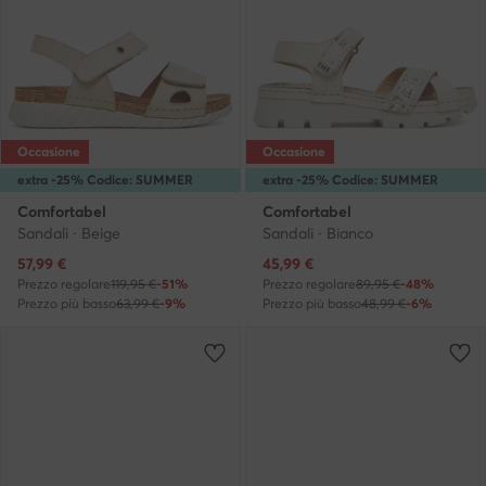
Occasione
Occasione
extra -25% Codice: SUMMER
extra -25% Codice: SUMMER
Comfortabel
Comfortabel
Sandali · Beige
Sandali · Bianco
Prezzo attuale
Prezzo attuale
57,99
€
45,99
€
Prezzo regolare
119,95 €
-51%
Prezzo regolare
89,95 €
-48%
Prezzo più basso
63,99 €
-9%
Prezzo più basso
48,99 €
-6%