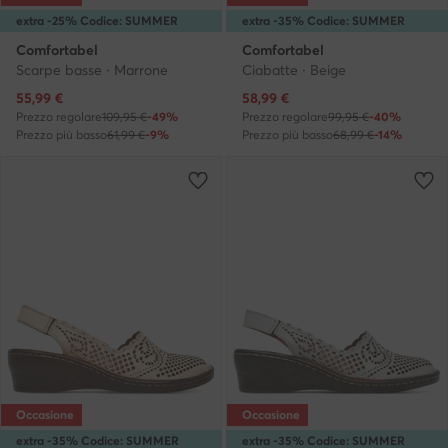
extra -25% Codice: SUMMER
extra -35% Codice: SUMMER
Comfortabel
Comfortabel
Scarpe basse · Marrone
Ciabatte · Beige
Prezzo attuale
Prezzo attuale
55,99
€
58,99
€
Prezzo regolare
109,95 €
-49%
Prezzo regolare
99,95 €
-40%
Prezzo più basso
61,99 €
-9%
Prezzo più basso
68,99 €
-14%
Occasione
Occasione
extra -35% Codice: SUMMER
extra -35% Codice: SUMMER