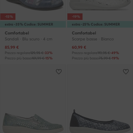
-15%
-19%
extra -35% Codice: SUMMER
extra -25% Codice: SUMMER
Comfortabel
Comfortabel
Sandali · Blu scuro · 4 cm
Scarpe basse · Bianco
Prezzo attuale
Prezzo attuale
85,99
€
60,99
€
Prezzo regolare
129,95 €
-33%
Prezzo regolare
119,95 €
-49%
Prezzo più basso
101,99 €
-15%
Prezzo più basso
75,99 €
-19%