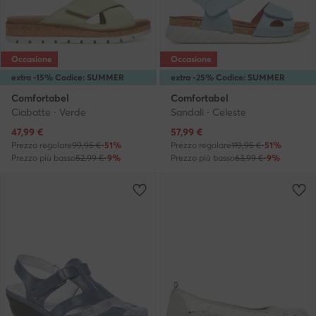
Occasione
Occasione
extra -15% Codice: SUMMER
extra -25% Codice: SUMMER
Comfortabel
Comfortabel
Ciabatte · Verde
Sandali · Celeste
Prezzo attuale
Prezzo attuale
47,99
€
57,99
€
Prezzo regolare
99,95 €
-51%
Prezzo regolare
119,95 €
-51%
Prezzo più basso
52,99 €
-9%
Prezzo più basso
63,99 €
-9%