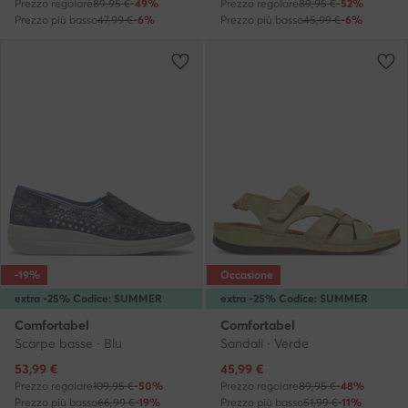
Prezzo regolare
89,95 €
-49%
Prezzo regolare
89,95 €
-52%
Prezzo più basso
47,99 €
-6%
Prezzo più basso
45,99 €
-6%
-19%
Occasione
extra -25% Codice: SUMMER
extra -25% Codice: SUMMER
Comfortabel
Comfortabel
Scarpe basse · Blu
Sandali · Verde
Prezzo attuale
Prezzo attuale
53,99
€
45,99
€
Prezzo regolare
109,95 €
-50%
Prezzo regolare
89,95 €
-48%
Prezzo più basso
66,99 €
-19%
Prezzo più basso
51,99 €
-11%