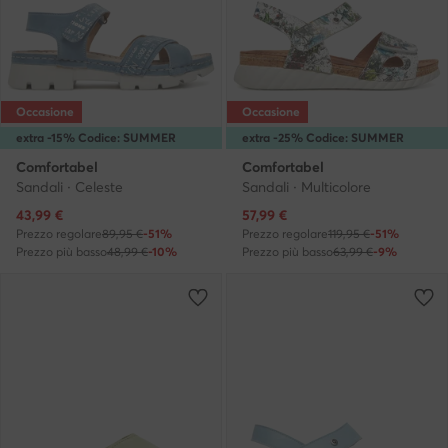
Occasione
Occasione
extra -15% Codice: SUMMER
extra -25% Codice: SUMMER
Comfortabel
Comfortabel
Sandali · Celeste
Sandali · Multicolore
Prezzo attuale
Prezzo attuale
43,99
€
57,99
€
Prezzo regolare
89,95 €
-51%
Prezzo regolare
119,95 €
-51%
Prezzo più basso
48,99 €
-10%
Prezzo più basso
63,99 €
-9%