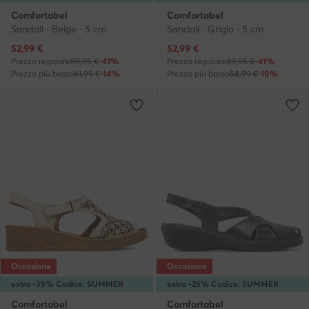
Comfortabel
Comfortabel
Sandali · Beige · 5 cm
Sandali · Grigio · 5 cm
Prezzo attuale
Prezzo attuale
52,99
€
52,99
€
Prezzo regolare
89,95 €
-41%
Prezzo regolare
89,95 €
-41%
Prezzo più basso
61,99 €
-14%
Prezzo più basso
58,99 €
-10%
Occasione
Occasione
extra -35% Codice: SUMMER
extra -25% Codice: SUMMER
Comfortabel
Comfortabel