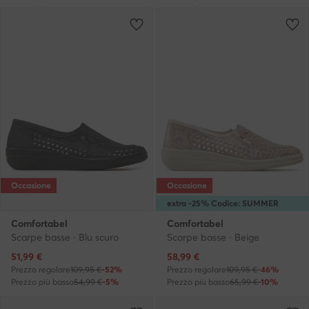
Occasione
Occasione
extra -25% Codice: SUMMER
Comfortabel
Comfortabel
Scarpe basse · Blu scuro
Scarpe basse · Beige
Prezzo attuale
Prezzo attuale
51,99
€
58,99
€
Prezzo regolare
109,95 €
-52%
Prezzo regolare
109,95 €
-46%
Prezzo più basso
54,99 €
-5%
Prezzo più basso
65,99 €
-10%