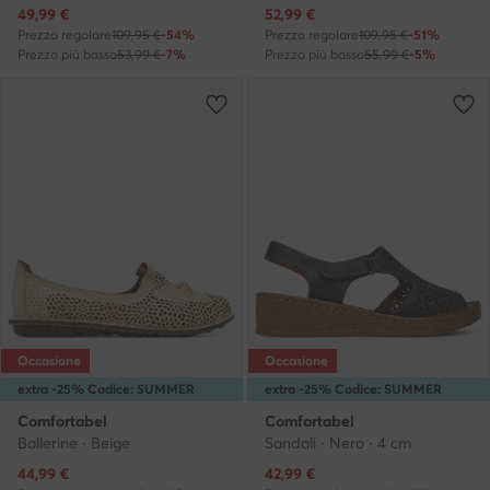
Prezzo attuale
Prezzo attuale
49,99
€
52,99
€
Prezzo regolare
109,95 €
-54%
Prezzo regolare
109,95 €
-51%
Prezzo più basso
53,99 €
-7%
Prezzo più basso
55,99 €
-5%
Occasione
Occasione
extra -25% Codice: SUMMER
extra -25% Codice: SUMMER
Comfortabel
Comfortabel
Ballerine · Beige
Sandali · Nero · 4 cm
Prezzo attuale
Prezzo attuale
44,99
€
42,99
€