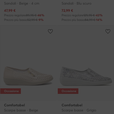
Sandali · Beige · 4 cm
Sandali · Blu scuro
Prezzo attuale
Prezzo attuale
47,99
€
72,99
€
Prezzo regolare
89,95 €
-46%
Prezzo regolare
129,95 €
-43%
Prezzo più basso
52,99 €
-9%
Prezzo più basso
84,99 €
-14%
Occasione
Occasione
Comfortabel
Comfortabel
Scarpe basse · Beige
Scarpe basse · Grigio