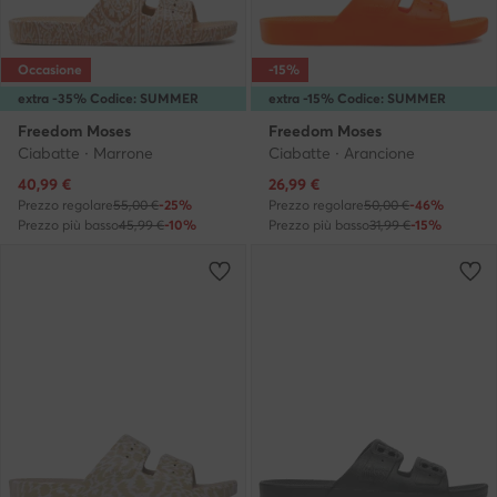
Occasione
-15%
extra -35% Codice: SUMMER
extra -15% Codice: SUMMER
Freedom Moses
Freedom Moses
Ciabatte · Marrone
Ciabatte · Arancione
Prezzo attuale
Prezzo attuale
40,99
€
26,99
€
Prezzo regolare
55,00 €
-25%
Prezzo regolare
50,00 €
-46%
Prezzo più basso
45,99 €
-10%
Prezzo più basso
31,99 €
-15%