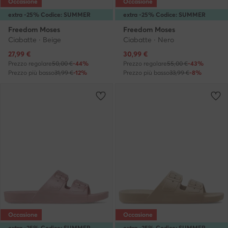
Occasione
Occasione
extra -25% Codice: SUMMER
extra -25% Codice: SUMMER
Freedom Moses
Freedom Moses
Ciabatte · Beige
Ciabatte · Nero
Prezzo attuale
Prezzo attuale
27,99
€
30,99
€
Prezzo regolare
50,00 €
-44%
Prezzo regolare
55,00 €
-43%
Prezzo più basso
31,99 €
-12%
Prezzo più basso
33,99 €
-8%
Occasione
Occasione
extra -25% Codice: SUMMER
extra -25% Codice: SUMMER