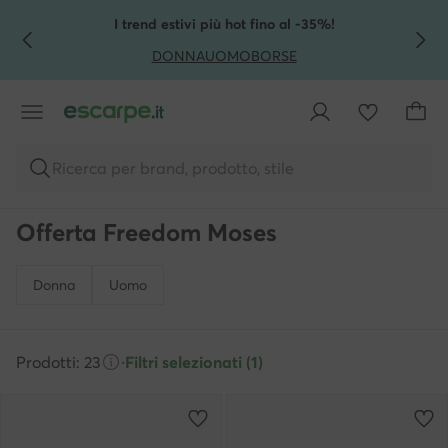
VAI AL CONTENUTO PRINCIPALE
VAI ALLA RICERCA
I trend estivi più hot fino al -35%!
DONNA
UOMO
BORSE
Ricerca per brand, prodotto, stile
Offerta Freedom Moses
Donna
Uomo
Prodotti: 23
·
Filtri selezionati (1)