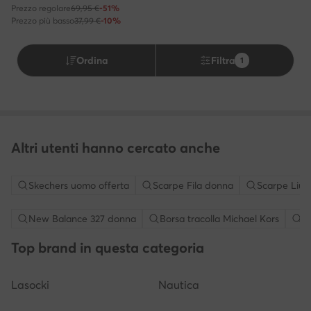
Prezzo regolare
69,95 €
-51%
Prezzo più basso
37,99 €
-10%
Ordina
Filtra
1
Altri utenti hanno cercato anche
Skechers uomo offerta
Scarpe Fila donna
Scarpe Liu 
New Balance 327 donna
Borsa tracolla Michael Kors
S
Top brand in questa categoria
Lasocki
Nautica