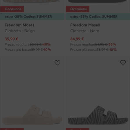
Occasione
Occasione
extra -35% Codice: SUMMER
extra -35% Codice: SUMMER
Freedom Moses
Freedom Moses
Ciabatte · Beige
Ciabatte · Nero
Prezzo attuale
Prezzo attuale
35,99
€
34,99
€
Prezzo regolare
69,95 €
-48%
Prezzo regolare
54,95 €
-36%
Prezzo più basso
39,99 €
-10%
Prezzo più basso
38,99 €
-10%