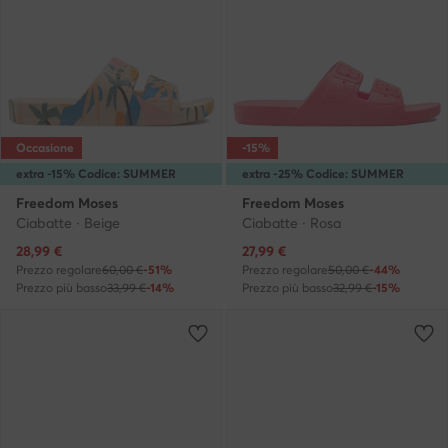
Occasione
-15%
extra -15% Codice: SUMMER
extra -25% Codice: SUMMER
Freedom Moses
Freedom Moses
Ciabatte · Beige
Ciabatte · Rosa
Prezzo attuale
Prezzo attuale
28,99
€
27,99
€
Prezzo regolare
60,00 €
-51%
Prezzo regolare
50,00 €
-44%
Prezzo più basso
33,99 €
-14%
Prezzo più basso
32,99 €
-15%