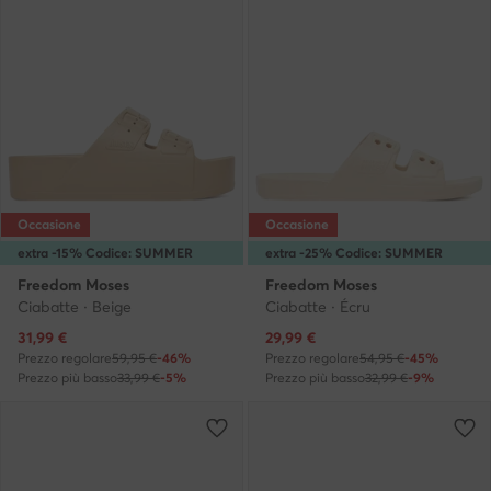
Occasione
Occasione
extra -15% Codice: SUMMER
extra -25% Codice: SUMMER
Freedom Moses
Freedom Moses
Ciabatte · Beige
Ciabatte · Écru
Prezzo attuale
Prezzo attuale
31,99
€
29,99
€
Prezzo regolare
59,95 €
-46%
Prezzo regolare
54,95 €
-45%
Prezzo più basso
33,99 €
-5%
Prezzo più basso
32,99 €
-9%