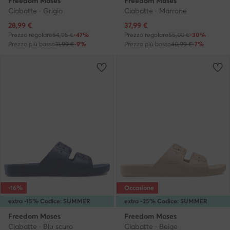
Freedom Moses
Freedom Moses
Ciabatte · Grigio
Ciabatte · Marrone
Prezzo attuale
Prezzo attuale
28,99
€
37,99
€
Prezzo regolare
54,95 €
-47%
Prezzo regolare
55,00 €
-30%
Prezzo più basso
31,99 €
-9%
Prezzo più basso
40,99 €
-7%
-16%
Occasione
extra -15% Codice: SUMMER
extra -25% Codice: SUMMER
Freedom Moses
Freedom Moses
Ciabatte · Blu scuro
Ciabatte · Beige