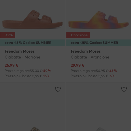
-15%
Occasione
extra -15% Codice: SUMMER
extra -25% Codice: SUMMER
Freedom Moses
Freedom Moses
Ciabatte · Marrone
Ciabatte · Arancione
Prezzo attuale
Prezzo attuale
26,99
€
29,99
€
Prezzo regolare
55,00 €
-50%
Prezzo regolare
54,95 €
-45%
Prezzo più basso
31,99 €
-15%
Prezzo più basso
31,99 €
-6%