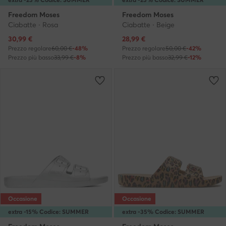
Freedom Moses
Freedom Moses
Ciabatte · Rosa
Ciabatte · Beige
Prezzo attuale
Prezzo attuale
30,99
€
28,99
€
Prezzo regolare
60,00 €
-48%
Prezzo regolare
50,00 €
-42%
Prezzo più basso
33,99 €
-8%
Prezzo più basso
32,99 €
-12%
Occasione
Occasione
extra -15% Codice: SUMMER
extra -35% Codice: SUMMER