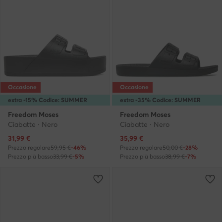
Occasione
Occasione
extra -15% Codice: SUMMER
extra -35% Codice: SUMMER
Freedom Moses
Freedom Moses
Ciabatte · Nero
Ciabatte · Nero
Prezzo attuale
Prezzo attuale
31,99
€
35,99
€
Prezzo regolare
59,95 €
-46%
Prezzo regolare
50,00 €
-28%
Prezzo più basso
33,99 €
-5%
Prezzo più basso
38,99 €
-7%