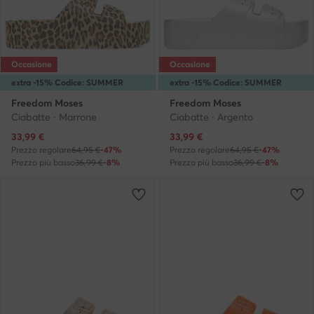
Occasione
Occasione
extra -15% Codice: SUMMER
extra -15% Codice: SUMMER
Freedom Moses
Freedom Moses
Ciabatte · Marrone
Ciabatte · Argento
Prezzo attuale
Prezzo attuale
33,99
€
33,99
€
Prezzo regolare
64,95 €
-47%
Prezzo regolare
64,95 €
-47%
Prezzo più basso
36,99 €
-8%
Prezzo più basso
36,99 €
-8%