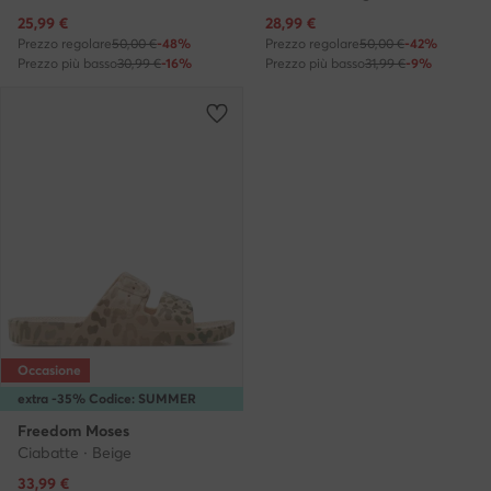
Prezzo attuale
Prezzo attuale
25,99
€
28,99
€
Prezzo regolare
50,00 €
-48%
Prezzo regolare
50,00 €
-42%
Prezzo più basso
30,99 €
-16%
Prezzo più basso
31,99 €
-9%
Occasione
extra -35% Codice: SUMMER
Freedom Moses
Ciabatte · Beige
Prezzo attuale
33,99
€