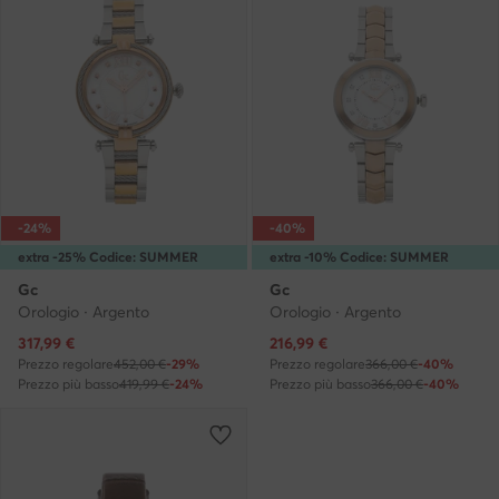
-24%
-40%
extra -25% Codice: SUMMER
extra -10% Codice: SUMMER
Gc
Gc
Orologio · Argento
Orologio · Argento
Prezzo attuale
Prezzo attuale
317,99
€
216,99
€
Prezzo regolare
452,00 €
-29%
Prezzo regolare
366,00 €
-40%
Prezzo più basso
419,99 €
-24%
Prezzo più basso
366,00 €
-40%