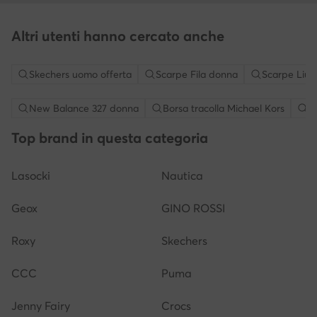
Altri utenti hanno cercato anche
Skechers uomo offerta
Scarpe Fila donna
Scarpe Liu 
New Balance 327 donna
Borsa tracolla Michael Kors
S
Top brand in questa categoria
Lasocki
Nautica
Geox
GINO ROSSI
Roxy
Skechers
CCC
Puma
Jenny Fairy
Crocs