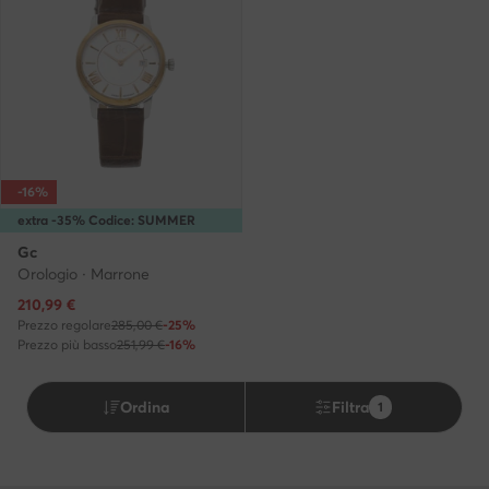
-16%
extra -35% Codice: SUMMER
Gc
Orologio · Marrone
Prezzo attuale
210,99
€
Prezzo regolare
285,00 €
-25%
Prezzo più basso
251,99 €
-16%
Ordina
Filtra
1