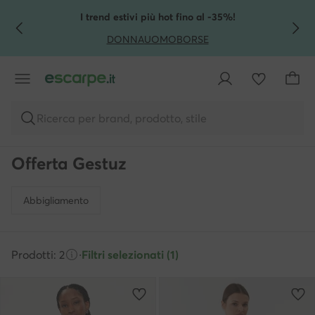
VAI AL CONTENUTO PRINCIPALE
VAI ALLA RICERCA
I trend estivi più hot fino al -35%!
DONNA
UOMO
BORSE
Ricerca per brand, prodotto, stile
Offerta Gestuz
Abbigliamento
Prodotti: 2
·
Filtri selezionati (1)