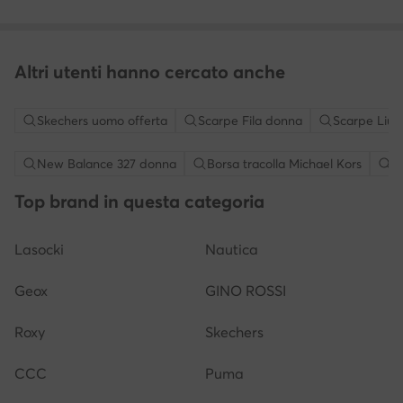
Altri utenti hanno cercato anche
Skechers uomo offerta
Scarpe Fila donna
Scarpe Liu 
New Balance 327 donna
Borsa tracolla Michael Kors
S
Top brand in questa categoria
Lasocki
Nautica
Geox
GINO ROSSI
Roxy
Skechers
CCC
Puma