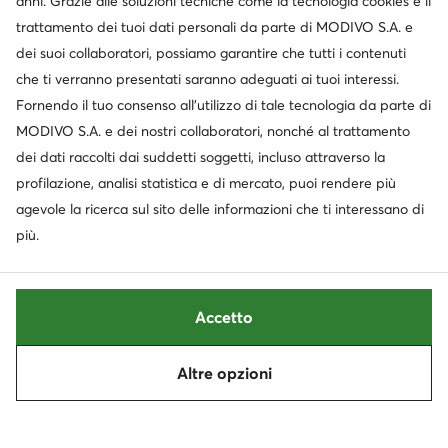
anni. Grazie alle soluzioni tecniche come la tecnologia cookies e il
trattamento dei tuoi dati personali da parte di MODIVO S.A. e
dei suoi collaboratori, possiamo garantire che tutti i contenuti
Servizio clienti
che ti verranno presentati saranno adeguati ai tuoi interessi.
Fornendo il tuo consenso all’utilizzo di tale tecnologia da parte di
Chi siamo
MODIVO S.A. e dei nostri collaboratori, nonché al trattamento
dei dati raccolti dai suddetti soggetti, incluso attraverso la
Informazioni
profilazione, analisi statistica e di mercato, puoi rendere più
agevole la ricerca sul sito delle informazioni che ti interessano di
più.
Accetto
Altre opzioni
Cambia paese: Italia (IT)