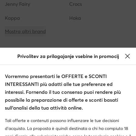
Jenny Fairy
Crocs
Kappa
Hoka
Mostra altri brand
Privolitev za prilagajanje vsebine in promocij
Ottieni il -10 € di sconto sui tuoi acquisti
Vorremmo presentarti le OFFERTE e SCONTI
Ricevi informazioni su novità e promozioni
INTERESSANTI più adatti alle tue preferenze ed
Iscriviti alla newsletter
interessi. Fornendo il tuo consenso puoi rendere più
possibile la preparazione di offerte e sconti basati
sull’analisi della tua attività online.
Tali offerte e contenuti possono influenzare le tue decisioni
Scarica l'app
d’acquisto. La proposta è quindi destinata a chi ha compiuto 18