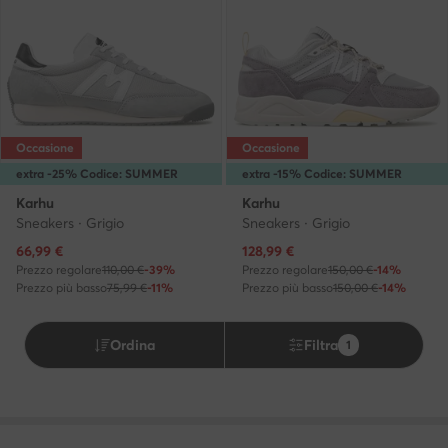
Occasione
Occasione
extra -25% Codice: SUMMER
extra -15% Codice: SUMMER
Karhu
Karhu
Sneakers · Grigio
Sneakers · Grigio
Prezzo attuale
Prezzo attuale
66,99
€
128,99
€
Prezzo regolare
110,00 €
-39%
Prezzo regolare
150,00 €
-14%
Prezzo più basso
75,99 €
-11%
Prezzo più basso
150,00 €
-14%
Ordina
Filtra
1