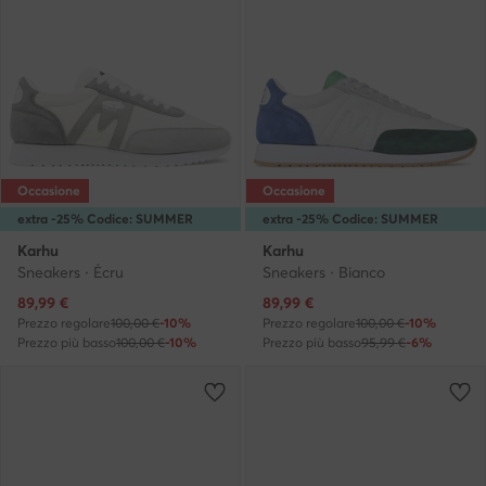
Occasione
Occasione
extra -25% Codice: SUMMER
extra -25% Codice: SUMMER
Karhu
Karhu
Sneakers · Écru
Sneakers · Bianco
Prezzo attuale
Prezzo attuale
89,99
€
89,99
€
Prezzo regolare
100,00 €
-10%
Prezzo regolare
100,00 €
-10%
Prezzo più basso
100,00 €
-10%
Prezzo più basso
95,99 €
-6%