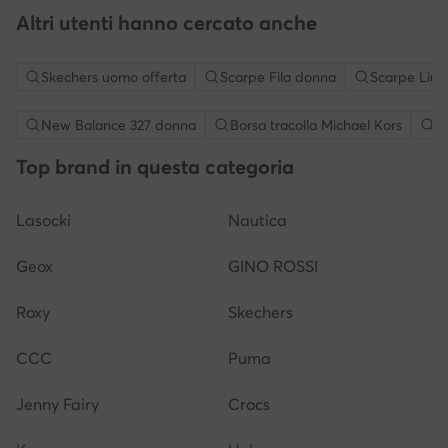
Altri utenti hanno cercato anche
Skechers uomo offerta
Scarpe Fila donna
Scarpe Liu 
New Balance 327 donna
Borsa tracolla Michael Kors
S
Top brand in questa categoria
Lasocki
Nautica
Geox
GINO ROSSI
Roxy
Skechers
CCC
Puma
Jenny Fairy
Crocs