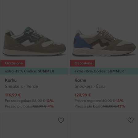
Occasione
Occasione
extra -15% Codice: SUMMER
extra -15% Codice: SUMMER
Karhu
Karhu
Sneakers · Verde
Sneakers · Écru
Prezzo attuale
Prezzo attuale
116,99
€
120,99
€
Prezzo regolare
135,00 €
-13%
Prezzo regolare
140,00 €
-13%
Prezzo più basso
122,99 €
-4%
Prezzo più basso
140,00 €
-13%