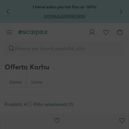
VAI AL CONTENUTO PRINCIPALE
VAI ALLA RICERCA
I trend estivi più hot fino al -35%!
DONNA
UOMO
BORSE
Ricerca per brand, prodotto, stile
Offerta Karhu
Donna
Uomo
Prodotti: 6
·
Filtri selezionati (1)