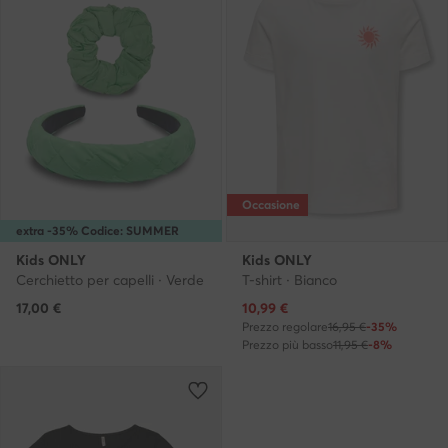
Occasione
extra -35% Codice: SUMMER
Kids ONLY
Kids ONLY
Cerchietto per capelli · Verde
T-shirt · Bianco
Prezzo attuale
17,00
€
10,99
€
Prezzo regolare
16,95 €
-35%
Prezzo più basso
11,95 €
-8%