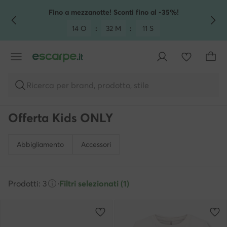
VAI AL CONTENUTO PRINCIPALE
VAI ALLA RICERCA
Fino a mezzanotte! Sconti fino al -35%!
14 O
:
32 M
:
11 S
Ricerca per brand, prodotto, stile
Offerta Kids ONLY
Abbigliamento
Accessori
Prodotti: 3
·
Filtri selezionati (1)