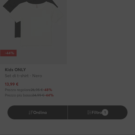
-44%
Kids ONLY
Set di t-shirt · Nero
Prezzo attuale
13,99
€
Prezzo regolare
26,95 €
-48%
Prezzo più basso
24,99 €
-44%
Ordina
Filtra
1