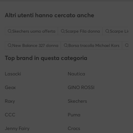
Altri utenti hanno cercato anche
Skechers uomo offerta
Scarpe Fila donna
Scarpe Liu 
New Balance 327 donna
Borsa tracolla Michael Kors
S
Top brand in questa categoria
Lasocki
Nautica
Geox
GINO ROSSI
Roxy
Skechers
CCC
Puma
Jenny Fairy
Crocs