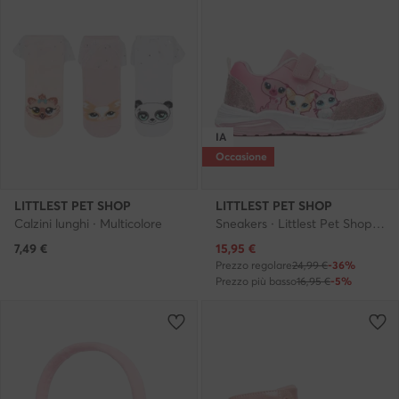
IA
Occasione
LITTLEST PET SHOP
LITTLEST PET SHOP
Calzini lunghi · Multicolore
Sneakers · Littlest Pet Shop · Rosa
Prezzo attuale
7,49
€
15,95
€
Prezzo regolare
24,99 €
-36%
Prezzo più basso
16,95 €
-5%