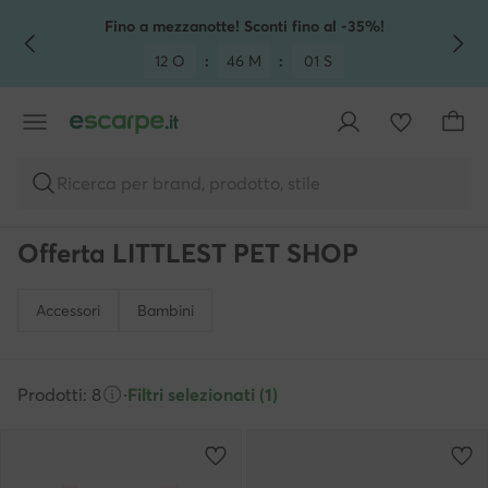
VAI AL CONTENUTO PRINCIPALE
VAI ALLA RICERCA
Fino a mezzanotte! Sconti fino al -35%!
12 O
:
46 M
:
01 S
Ricerca per brand, prodotto, stile
Offerta LITTLEST PET SHOP
Accessori
Bambini
Prodotti: 8
·
Filtri selezionati (1)