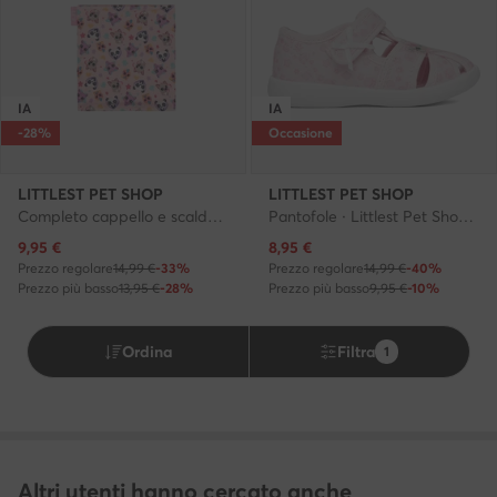
IA
IA
-28%
Occasione
LITTLEST PET SHOP
LITTLEST PET SHOP
Completo cappello e scaldacollo · Rosa
Pantofole · Littlest Pet Shop · Rosa
Prezzo attuale
Prezzo attuale
9,95
€
8,95
€
Prezzo regolare
14,99 €
-33%
Prezzo regolare
14,99 €
-40%
Prezzo più basso
13,95 €
-28%
Prezzo più basso
9,95 €
-10%
Ordina
Filtra
1
Altri utenti hanno cercato anche