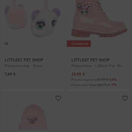
IA
Occasione
LITTLEST PET SHOP
LITTLEST PET SHOP
Paraorecchie · Rosa
Polacchine · Littlest Pet Shop · Rosa
Prezzo attuale
7,49
€
24,95
€
Prezzo regolare
37,99 €
-34%
Prezzo più basso
26,95 €
-7%