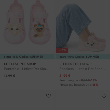
-15%
extra -15% Codice: SUMMER
extra -10% Codice: SUMMER
LITTLEST PET SHOP
LITTLEST PET SHOP
Pantofole · Littlest Pet Shop · Rosa
Sneakers · Littlest Pet Shop · Rosa
Prezzo attuale
14,99
€
21,99
€
Prezzo regolare
31,99 €
-31%
Prezzo più basso
25,99 €
-15%