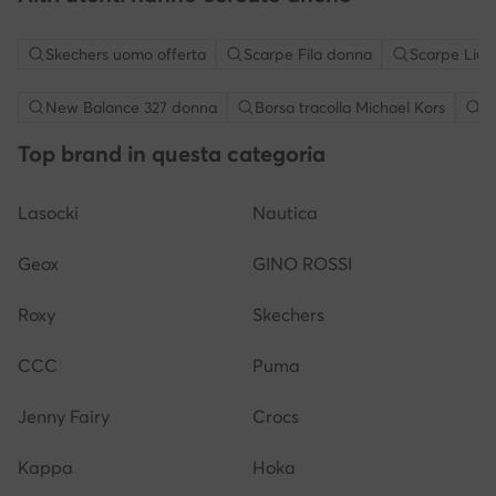
Skechers uomo offerta
Scarpe Fila donna
Scarpe Liu 
New Balance 327 donna
Borsa tracolla Michael Kors
S
Top brand in questa categoria
Lasocki
Nautica
Geox
GINO ROSSI
Roxy
Skechers
CCC
Puma
Jenny Fairy
Crocs
Kappa
Hoka