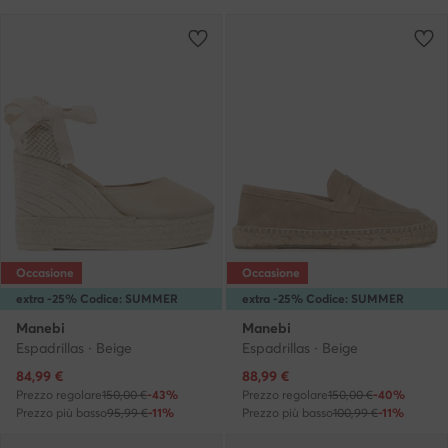
Occasione
Occasione
extra -25% Codice: SUMMER
extra -25% Codice: SUMMER
Manebi
Manebi
Espadrillas · Beige
Espadrillas · Beige
Prezzo attuale
Prezzo attuale
84,99
€
88,99
€
Prezzo regolare
150,00 €
-43%
Prezzo regolare
150,00 €
-40%
Prezzo più basso
95,99 €
-11%
Prezzo più basso
100,99 €
-11%