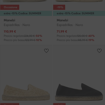
Occasione
-19%
extra -15% Codice: SUMMER
extra -15% Codice: SUMMER
Manebi
Manebi
Espadrillas · Nero
Espadrillas · Nero
Prezzo attuale
Prezzo attuale
110,99
€
71,99
€
Prezzo regolare
224,00 €
-50%
Prezzo regolare
120,00 €
-40%
Prezzo più basso
123,99 €
-10%
Prezzo più basso
88,99 €
-19%