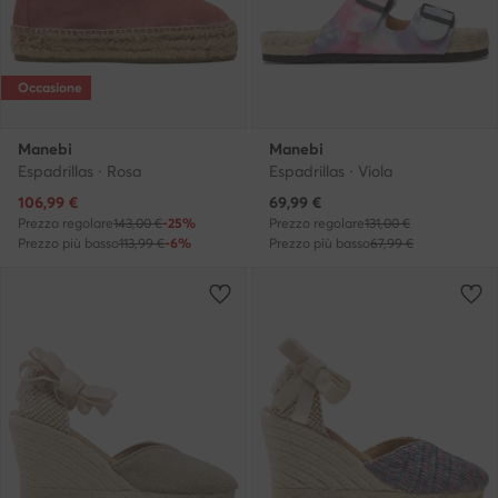
Occasione
Manebi
Manebi
Espadrillas · Rosa
Espadrillas · Viola
Prezzo attuale
Prezzo attuale
106,99
€
69,99
€
Prezzo regolare
143,00 €
-25%
Prezzo regolare
131,00 €
Prezzo più basso
113,99 €
-6%
Prezzo più basso
67,99 €