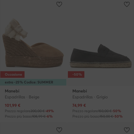
Occasione
-50%
extra -25% Codice: SUMMER
Manebi
Manebi
Espadrillas · Beige
Espadrillas · Grigio
Prezzo attuale
Prezzo attuale
101,99
€
74,99
€
Prezzo regolare
200,00 €
-49%
Prezzo regolare
150,00 €
-50%
Prezzo più basso
108,99 €
-6%
Prezzo più basso
150,00 €
-50%