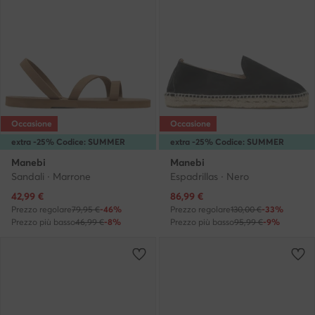
Occasione
Occasione
extra -25% Codice: SUMMER
extra -25% Codice: SUMMER
Manebi
Manebi
Sandali · Marrone
Espadrillas · Nero
Prezzo attuale
Prezzo attuale
42,99
€
86,99
€
Prezzo regolare
79,95 €
-46%
Prezzo regolare
130,00 €
-33%
Prezzo più basso
46,99 €
-8%
Prezzo più basso
95,99 €
-9%