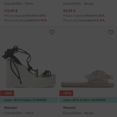
Espadrillas · Nero
Espadrillas · Beige
Prezzo attuale
Prezzo attuale
115,99
€
95,99
€
Prezzo regolare
170,00 €
-31%
Prezzo regolare
130,00 €
-26%
Prezzo più basso
129,99 €
-10%
Prezzo più basso
104,99 €
-8%
-24%
-47%
extra -25% Codice: SUMMER
extra -25% Codice: SUMMER
Manebi
Manebi
Espadrillas · Nero
Espadrillas · Beige