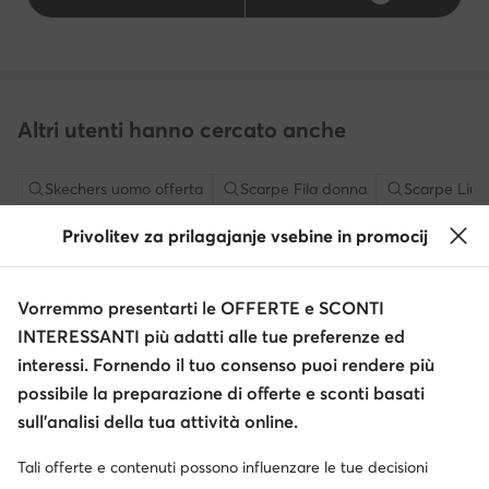
Altri utenti hanno cercato anche
Skechers uomo offerta
Scarpe Fila donna
Scarpe Liu 
Privolitev za prilagajanje vsebine in promocij
New Balance 327 donna
Borsa tracolla Michael Kors
S
Top brand in questa categoria
Vorremmo presentarti le OFFERTE e SCONTI
INTERESSANTI più adatti alle tue preferenze ed
Lasocki
Nautica
interessi. Fornendo il tuo consenso puoi rendere più
possibile la preparazione di offerte e sconti basati
Geox
GINO ROSSI
sull’analisi della tua attività online.
Roxy
Skechers
Tali offerte e contenuti possono influenzare le tue decisioni