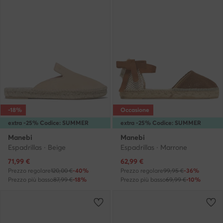
-18%
Occasione
extra -25% Codice: SUMMER
extra -25% Codice: SUMMER
Manebi
Manebi
Espadrillas · Beige
Espadrillas · Marrone
Prezzo attuale
Prezzo attuale
71,99
€
62,99
€
Prezzo regolare
120,00 €
-40%
Prezzo regolare
99,95 €
-36%
Prezzo più basso
87,99 €
-18%
Prezzo più basso
69,99 €
-10%