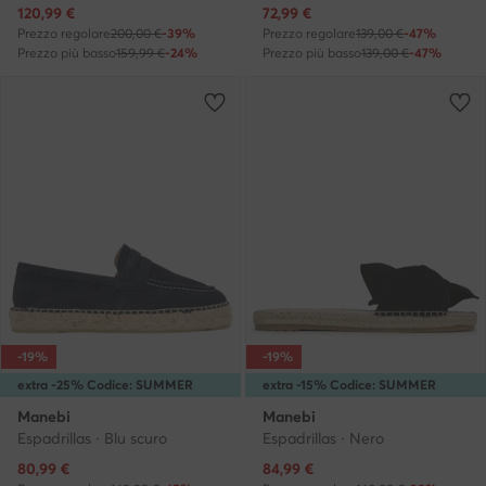
Prezzo attuale
Prezzo attuale
120,99
€
72,99
€
Prezzo regolare
200,00 €
-39%
Prezzo regolare
139,00 €
-47%
Prezzo più basso
159,99 €
-24%
Prezzo più basso
139,00 €
-47%
-19%
-19%
extra -25% Codice: SUMMER
extra -15% Codice: SUMMER
Manebi
Manebi
Espadrillas · Blu scuro
Espadrillas · Nero
Prezzo attuale
Prezzo attuale
80,99
€
84,99
€