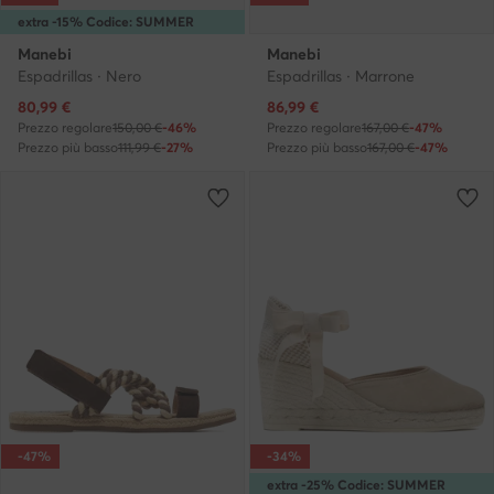
extra -15% Codice: SUMMER
Manebi
Manebi
Espadrillas · Nero
Espadrillas · Marrone
Prezzo attuale
Prezzo attuale
80,99
€
86,99
€
Prezzo regolare
150,00 €
-46%
Prezzo regolare
167,00 €
-47%
Prezzo più basso
111,99 €
-27%
Prezzo più basso
167,00 €
-47%
-47%
-34%
extra -25% Codice: SUMMER