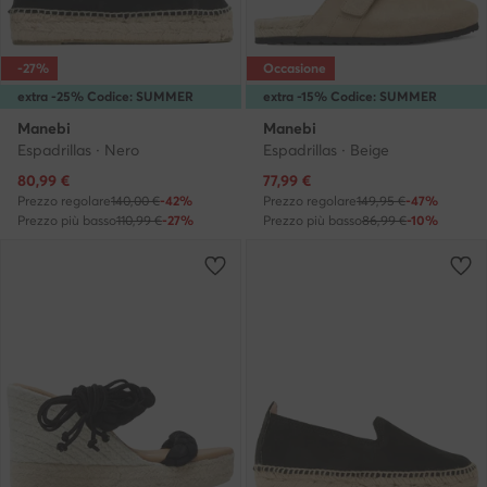
-27%
Occasione
extra -25% Codice: SUMMER
extra -15% Codice: SUMMER
Manebi
Manebi
Espadrillas · Nero
Espadrillas · Beige
Prezzo attuale
Prezzo attuale
80,99
€
77,99
€
Prezzo regolare
140,00 €
-42%
Prezzo regolare
149,95 €
-47%
Prezzo più basso
110,99 €
-27%
Prezzo più basso
86,99 €
-10%