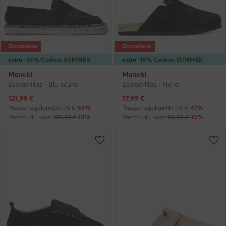
Occasione
Occasione
extra -35% Codice: SUMMER
extra -15% Codice: SUMMER
Manebi
Manebi
Espadrillas · Blu scuro
Espadrillas · Nero
Prezzo attuale
Prezzo attuale
121,99
€
77,99
€
Prezzo regolare
259,95 €
-53%
Prezzo regolare
149,95 €
-47%
Prezzo più basso
135,99 €
-10%
Prezzo più basso
86,99 €
-10%