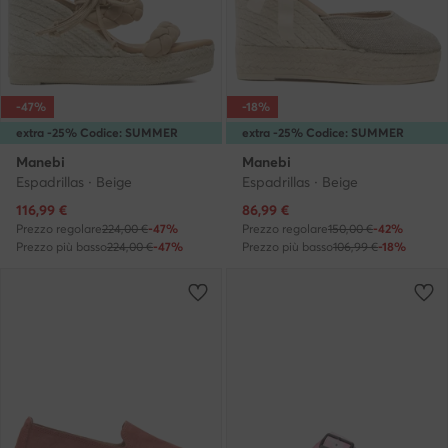
-47%
-18%
extra -25% Codice: SUMMER
extra -25% Codice: SUMMER
Manebi
Manebi
Espadrillas · Beige
Espadrillas · Beige
Prezzo attuale
Prezzo attuale
116,99
€
86,99
€
Prezzo regolare
224,00 €
-47%
Prezzo regolare
150,00 €
-42%
Prezzo più basso
224,00 €
-47%
Prezzo più basso
106,99 €
-18%