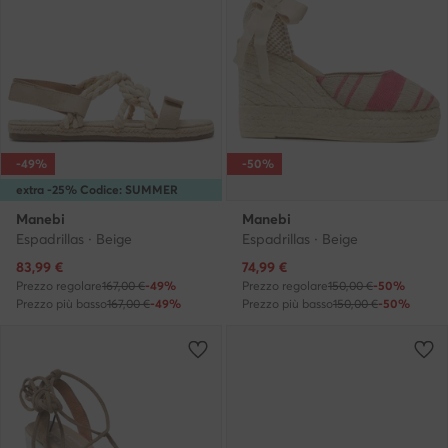
-49%
-50%
extra -25% Codice: SUMMER
Manebi
Manebi
Espadrillas · Beige
Espadrillas · Beige
Prezzo attuale
Prezzo attuale
83,99
€
74,99
€
Prezzo regolare
167,00 €
-49%
Prezzo regolare
150,00 €
-50%
Prezzo più basso
167,00 €
-49%
Prezzo più basso
150,00 €
-50%