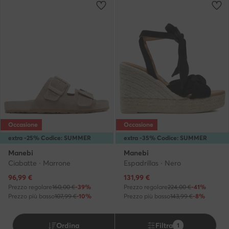
Occasione
Occasione
extra -25% Codice: SUMMER
extra -35% Codice: SUMMER
Manebi
Manebi
Ciabatte · Marrone
Espadrillas · Nero
Prezzo attuale
Prezzo attuale
96,99
€
131,99
€
Prezzo regolare
160,00 €
-39%
Prezzo regolare
224,00 €
-41%
Prezzo più basso
107,99 €
-10%
Prezzo più basso
143,99 €
-8%
Ordina
Filtra
1