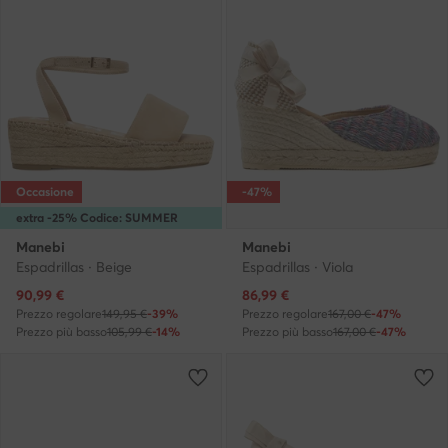
Occasione
-47%
extra -25% Codice: SUMMER
Manebi
Manebi
Espadrillas · Beige
Espadrillas · Viola
Prezzo attuale
Prezzo attuale
90,99
€
86,99
€
Prezzo regolare
149,95 €
-39%
Prezzo regolare
167,00 €
-47%
Prezzo più basso
105,99 €
-14%
Prezzo più basso
167,00 €
-47%