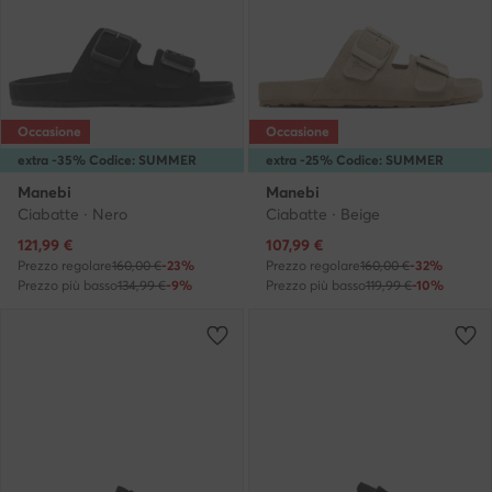
Occasione
Occasione
extra -35% Codice: SUMMER
extra -25% Codice: SUMMER
Manebi
Manebi
Ciabatte · Nero
Ciabatte · Beige
Prezzo attuale
Prezzo attuale
121,99
€
107,99
€
Prezzo regolare
160,00 €
-23%
Prezzo regolare
160,00 €
-32%
Prezzo più basso
134,99 €
-9%
Prezzo più basso
119,99 €
-10%