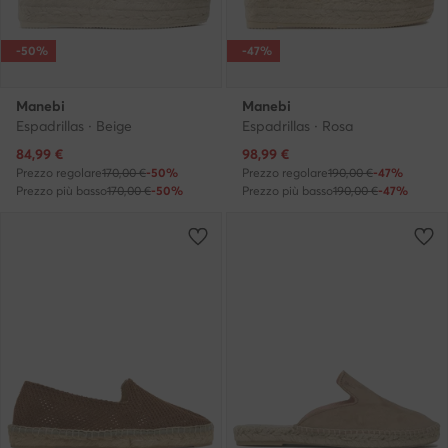
-50%
-47%
Manebi
Manebi
Espadrillas · Beige
Espadrillas · Rosa
Prezzo attuale
Prezzo attuale
84,99
€
98,99
€
Prezzo regolare
170,00 €
-50%
Prezzo regolare
190,00 €
-47%
Prezzo più basso
170,00 €
-50%
Prezzo più basso
190,00 €
-47%