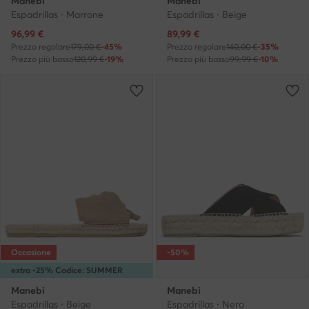
Manebi
Manebi
Espadrillas · Marrone
Espadrillas · Beige
Prezzo attuale
Prezzo attuale
96,99
€
89,99
€
Prezzo regolare
179,00 €
-45%
Prezzo regolare
140,00 €
-35%
Prezzo più basso
120,99 €
-19%
Prezzo più basso
99,99 €
-10%
Occasione
-50%
extra -25% Codice: SUMMER
Manebi
Manebi
Espadrillas · Beige
Espadrillas · Nero