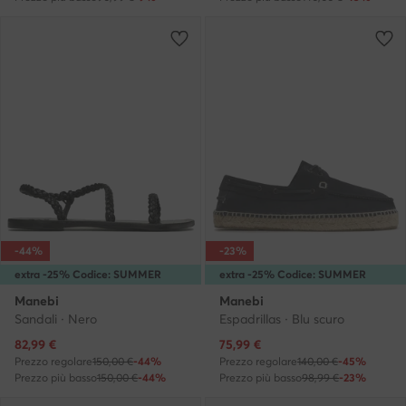
-44%
-23%
extra -25% Codice: SUMMER
extra -25% Codice: SUMMER
Manebi
Manebi
Sandali · Nero
Espadrillas · Blu scuro
Prezzo attuale
Prezzo attuale
82,99
€
75,99
€
Prezzo regolare
150,00 €
-44%
Prezzo regolare
140,00 €
-45%
Prezzo più basso
150,00 €
-44%
Prezzo più basso
98,99 €
-23%