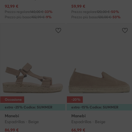
Prezzo attuale
Prezzo attuale
92,99
€
59,99
€
Prezzo regolare
140,00 €
-33%
Prezzo regolare
120,00 €
-50%
Prezzo più basso
102,99 €
-9%
Prezzo più basso
120,00 €
-50%
Occasione
-20%
extra -25% Codice: SUMMER
extra -15% Codice: SUMMER
Manebi
Manebi
Espadrillas · Beige
Espadrillas · Beige
Prezzo attuale
Prezzo attuale
86,99
€
66,99
€