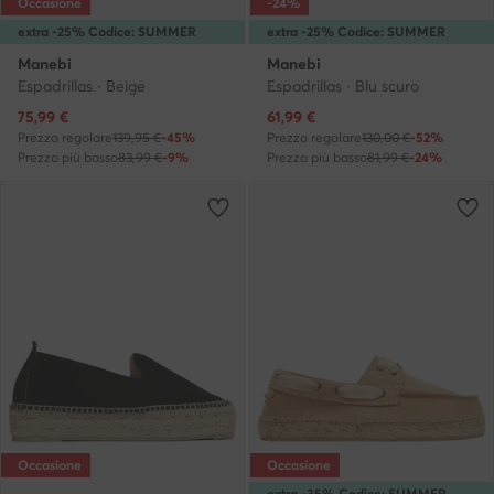
Occasione
-24%
extra -25% Codice: SUMMER
extra -25% Codice: SUMMER
Manebi
Manebi
Espadrillas · Beige
Espadrillas · Blu scuro
Prezzo attuale
Prezzo attuale
75,99
€
61,99
€
Prezzo regolare
139,95 €
-45%
Prezzo regolare
130,00 €
-52%
Prezzo più basso
83,99 €
-9%
Prezzo più basso
81,99 €
-24%
Occasione
Occasione
extra -35% Codice: SUMMER