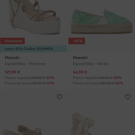
Occasione
-50%
extra -15% Codice: SUMMER
Manebi
Manebi
Espadrillas · Marrone
Espadrillas · Verde
Prezzo attuale
Prezzo attuale
121,99
€
64,99
€
Prezzo regolare
200,00 €
-39%
Prezzo regolare
130,00 €
-50%
Prezzo più basso
135,99 €
-10%
Prezzo più basso
130,00 €
-50%