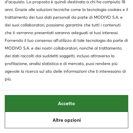
CCC
Puma
d’acquisto. La proposta è quindi destinata a chi ha compiuto 18
anni. Grazie alle soluzioni tecniche come la tecnologia cookies e il
Jenny Fairy
Crocs
trattamento dei tuoi dati personali da parte di MODIVO S.A. e
dei suoi collaboratori, possiamo garantire che tutti i contenuti
Kappa
Hoka
che ti verranno presentati saranno adeguati ai tuoi interessi.
Fornendo il tuo consenso all’utilizzo di tale tecnologia da parte di
Mostra altri brand
MODIVO S.A. e dei nostri collaboratori, nonché al trattamento
dei dati raccolti dai suddetti soggetti, incluso attraverso la
profilazione, analisi statistica e di mercato, puoi rendere più
agevole la ricerca sul sito delle informazioni che ti interessano di
più.
Ottieni il -10 € di sconto sui tuoi acquisti
Ricevi informazioni su novità e promozioni
Iscriviti alla newsletter
Accetto
Altre opzioni
Scarica l'app