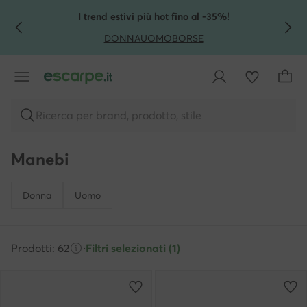
VAI AL CONTENUTO PRINCIPALE
VAI ALLA RICERCA
I trend estivi più hot fino al -35%!
DONNA
UOMO
BORSE
Ricerca per brand, prodotto, stile
Manebi
Donna
Uomo
Prodotti: 62
·
Filtri selezionati (1)