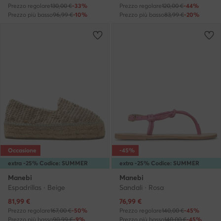
Prezzo regolare
130,00 €
-33%
Prezzo regolare
120,00 €
-44%
Prezzo più basso
96,99 €
-10%
Prezzo più basso
83,99 €
-20%
Occasione
-45%
extra -25% Codice: SUMMER
extra -25% Codice: SUMMER
Manebi
Manebi
Espadrillas · Beige
Sandali · Rosa
Prezzo attuale
Prezzo attuale
81,99
€
76,99
€
Prezzo regolare
167,00 €
-50%
Prezzo regolare
140,00 €
-45%
Prezzo più basso
90,99 €
-9%
Prezzo più basso
140,00 €
-45%