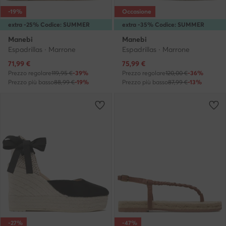
-19%
Occasione
extra -25% Codice: SUMMER
extra -35% Codice: SUMMER
Manebi
Manebi
Espadrillas · Marrone
Espadrillas · Marrone
Prezzo attuale
Prezzo attuale
71,99
€
75,99
€
Prezzo regolare
119,95 €
-39%
Prezzo regolare
120,00 €
-36%
Prezzo più basso
88,99 €
-19%
Prezzo più basso
87,99 €
-13%
-27%
-47%