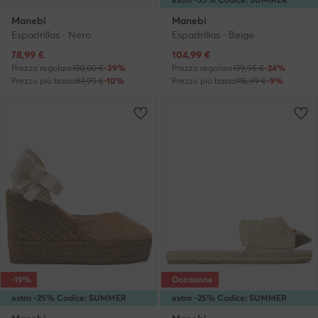
Manebi
Manebi
Espadrillas · Nero
Espadrillas · Beige
Prezzo attuale
Prezzo attuale
78,99
€
104,99
€
Prezzo regolare
130,00 €
-39%
Prezzo regolare
139,95 €
-24%
Prezzo più basso
87,99 €
-10%
Prezzo più basso
115,99 €
-9%
-19%
Occasione
extra -25% Codice: SUMMER
extra -25% Codice: SUMMER