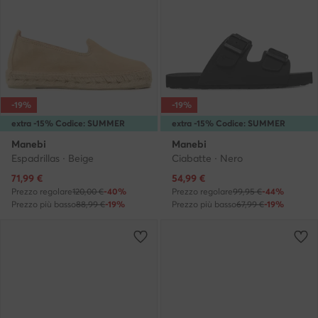
-19%
-19%
extra -15% Codice: SUMMER
extra -15% Codice: SUMMER
Manebi
Manebi
Espadrillas · Beige
Ciabatte · Nero
Prezzo attuale
Prezzo attuale
71,99
€
54,99
€
Prezzo regolare
120,00 €
-40%
Prezzo regolare
99,95 €
-44%
Prezzo più basso
88,99 €
-19%
Prezzo più basso
67,99 €
-19%