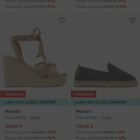
Prezzo regolare
149,95 €
-45%
Prezzo regolare
140,00 €
-39%
Prezzo più basso
99,99 €
-19%
Prezzo più basso
104,99 €
-19%
Occasione
Occasione
extra -25% Codice: SUMMER
extra -35% Codice: SUMMER
Manebi
Manebi
Espadrillas · Beige
Espadrillas · Grigio
Prezzo attuale
Prezzo attuale
105,99
€
100,99
€
Prezzo regolare
224,00 €
-52%
Prezzo regolare
130,00 €
-22%
Prezzo più basso
123,99 €
-14%
Prezzo più basso
116,99 €
-13%