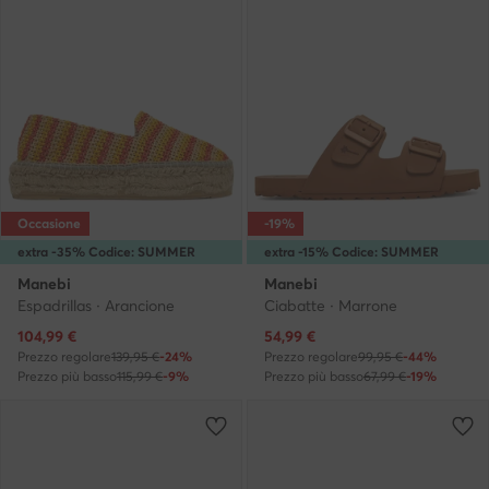
Occasione
-19%
extra -35% Codice: SUMMER
extra -15% Codice: SUMMER
Manebi
Manebi
Espadrillas · Arancione
Ciabatte · Marrone
Prezzo attuale
Prezzo attuale
104,99
€
54,99
€
Prezzo regolare
139,95 €
-24%
Prezzo regolare
99,95 €
-44%
Prezzo più basso
115,99 €
-9%
Prezzo più basso
67,99 €
-19%