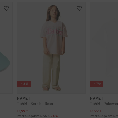
-18%
-17%
NAME IT
NAME IT
T-shirt · Barbie · Rosa
T-shirt · Pokemo
Prezzo attuale
Prezzo attuale
12,99
€
13,99
€
Prezzo regolare
19,95 €
-34%
Prezzo regolare
19,