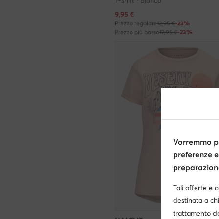
T-shirt · Bianco
Prezzo attuale
9,95
€
Prezzo regolare
12,95 €
-23%
Prezzo più basso
12,95 €
-23%
Vorremmo pr
preferenze e
preparazione 
Tali offerte e 
destinata a chi
trattamento de