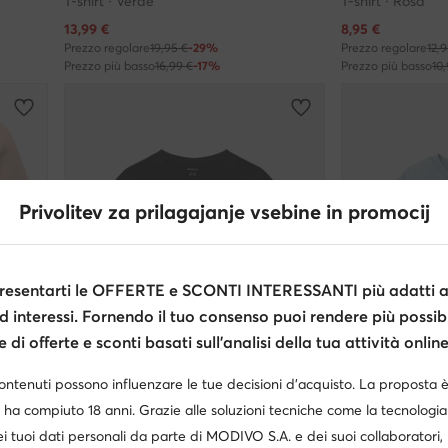
T-shirt · Verde
T-shirt · Rosa
Prezzo attuale
Prezzo attuale
13,99
€
8,95
€
Prezzo regolare
19,95 €
-29%
Prezzo regolare
12,
Prezzo più basso
16,99 €
-17%
Prezzo più basso
10
Privolitev za prilagajanje vsebine in promocij
esentarti le OFFERTE e SCONTI INTERESSANTI più adatti al
d interessi. Fornendo il tuo consenso puoi rendere più possibi
di offerte e sconti basati sull’analisi della tua attività online
contenuti possono influenzare le tue decisioni d’acquisto. La proposta 
-16%
 ha compiuto 18 anni. Grazie alle soluzioni tecniche come la tecnologia 
i tuoi dati personali da parte di MODIVO S.A. e dei suoi collaboratori