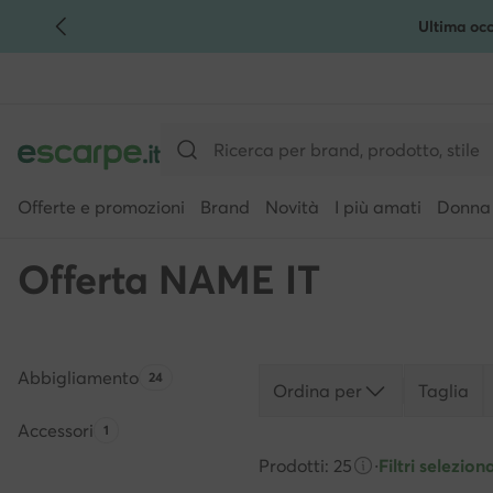
Ultima occ
VAI AL CONTENUTO PRINCIPALE
VAI ALLA RICERCA
Offerte e promozioni
Brand
Novità
I più amati
Donna
Offerta NAME IT
Abbigliamento
Quantità di prodotti:
24
Ordina per
Taglia
Accessori
Quantità di prodotti:
1
Prodotti: 25
·
Filtri seleziona