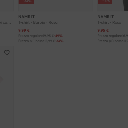
-23%
-16%
NAME IT
NAME IT
Top · PAW Patrol - La squadra dei cuccioli · Rosa
T-shirt · Barbie · Rosa
T-shirt · Rosa
Prezzo attuale
Prezzo attuale
9,99
€
9,95
€
Prezzo regolare
19,95 €
-49%
Prezzo regolare
16,
Prezzo più basso
12,99 €
-23%
Prezzo più basso
11,