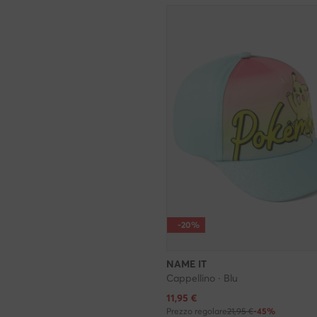
-20%
NAME IT
Cappellino · Blu
Prezzo attuale
11,95
€
Prezzo regolare
21,95 €
-45%