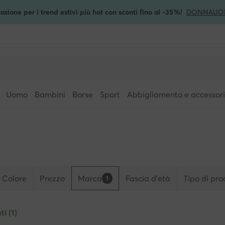
asione per i trend estivi più hot con sconti fino al -35%!
DONNA
UO
Uomo
Bambini
Borse
Sport
Abbigliamento e accessori
Colore
Prezzo
Marca
Fascia d'età
Tipo di pro
1
ti (1)