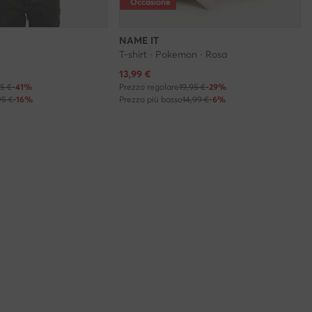
Occasione
NAME IT
T-shirt · Pokemon · Rosa
Prezzo attuale
13,99
€
95 €
-41%
Prezzo regolare
19,95 €
-29%
95 €
-16%
Prezzo più basso
14,99 €
-6%