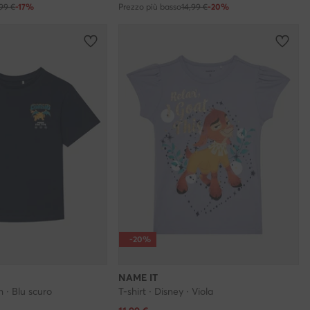
,99 €
-17%
Prezzo più basso
14,99 €
-20%
-20%
NAME IT
n · Blu scuro
T-shirt · Disney · Viola