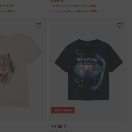
Prezzo attuale
11,99
€
95 €
-40%
Prezzo regolare
16,95 €
-29%
,95 €
-29%
Prezzo più basso
14,99 €
-20%
Occasione
NAME IT