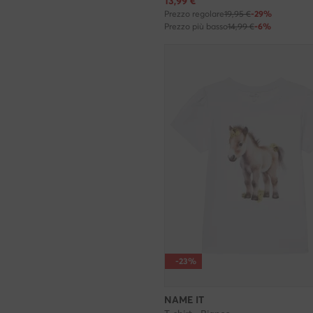
Prezzo attuale
13,99
€
Prezzo regolare
19,95 €
-29%
Prezzo più basso
14,99 €
-6%
-23%
NAME IT