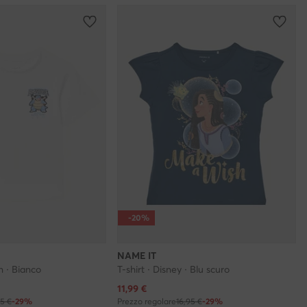
-20%
NAME IT
n · Bianco
T-shirt · Disney · Blu scuro
Prezzo attuale
11,99
€
95 €
-29%
Prezzo regolare
16,95 €
-29%