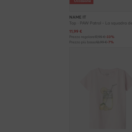
Occasione
NAME IT
Prezzo attuale
11,99
€
Prezzo regolare
17,95 €
-33%
Prezzo più basso
12,99 €
-7%