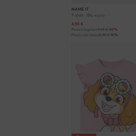
NAME IT
T-shirt · Blu scuro
Prezzo attuale
4,95
€
Prezzo regolare
9,95 €
-50%
Prezzo più basso
5,95 €
-16%