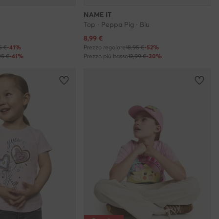
NAME IT
Top · Peppa Pig · Blu
Prezzo attuale
8,99
€
5 €
-41%
Prezzo regolare
18,95 €
-52%
95 €
-41%
Prezzo più basso
12,99 €
-30%