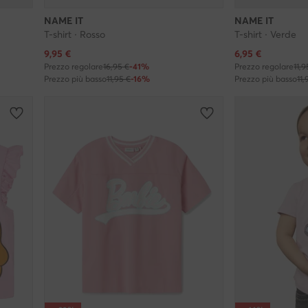
NAME IT
NAME IT
T-shirt · Rosso
T-shirt · Verde
Prezzo attuale
Prezzo attuale
9,95
€
6,95
€
Prezzo regolare
16,95 €
-41%
Prezzo regolare
11,9
Prezzo più basso
11,95 €
-16%
Prezzo più basso
11,