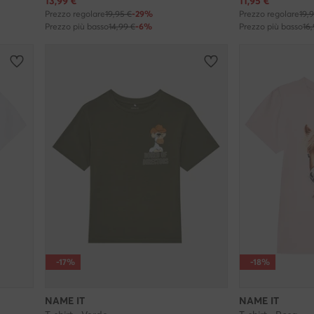
Prezzo attuale
Prezzo attuale
13,99
€
11,95
€
Prezzo regolare
19,95 €
-29%
Prezzo regolare
19,
Prezzo più basso
14,99 €
-6%
Prezzo più basso
16
-17%
-18%
NAME IT
NAME IT