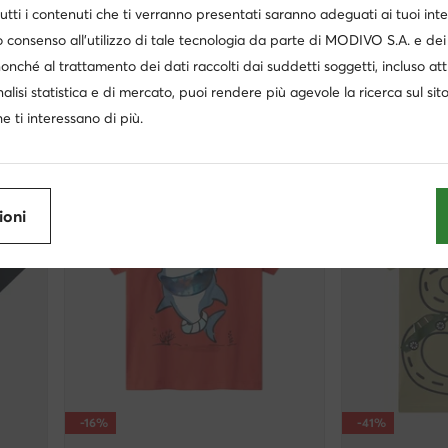
NAME IT
NAME IT
utti i contenuti che ti verranno presentati saranno adeguati ai tuoi inte
T-shirt · Nero
T-shirt · Blu
 consenso all’utilizzo di tale tecnologia da parte di MODIVO S.A. e dei 
Prezzo attuale
Prezzo attuale
9,99
€
9,95
€
nonché al trattamento dei dati raccolti dai suddetti soggetti, incluso at
Prezzo regolare
12,95 €
Prezzo regolare
16,
Prezzo più basso
6,95 €
Prezzo più basso
11,
nalisi statistica e di mercato, puoi rendere più agevole la ricerca sul sit
e ti interessano di più.
ioni
-16%
-41%