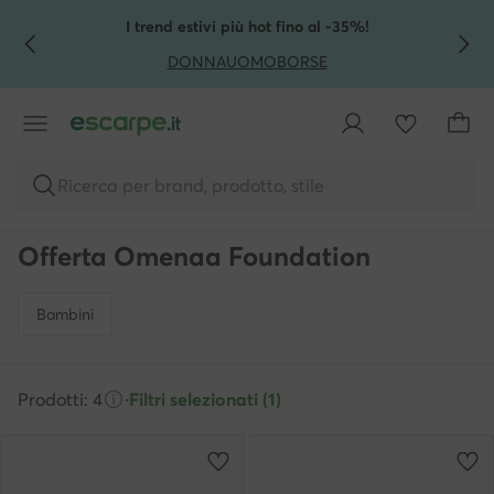
VAI AL CONTENUTO PRINCIPALE
VAI ALLA RICERCA
I trend estivi più hot fino al -35%!
DONNA
UOMO
BORSE
Ricerca per brand, prodotto, stile
Offerta Omenaa Foundation
Bambini
Prodotti: 4
·
Filtri selezionati (1)