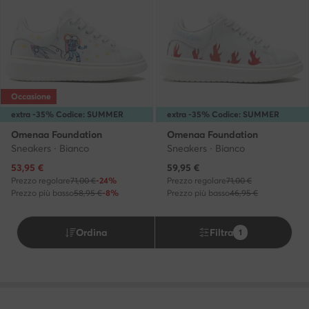
Occasione
extra -35% Codice: SUMMER
extra -35% Codice: SUMMER
Omenaa Foundation
Omenaa Foundation
Sneakers · Bianco
Sneakers · Bianco
Prezzo attuale
Prezzo attuale
53,95
€
59,95
€
Prezzo regolare
71,00 €
-24%
Prezzo regolare
71,00 €
Prezzo più basso
58,95 €
-8%
Prezzo più basso
46,95 €
Ordina
Filtra
1