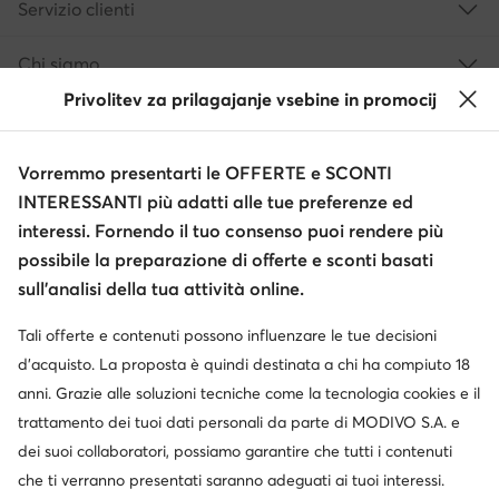
Servizio clienti
Chi siamo
Privolitev za prilagajanje vsebine in promocij
Informazioni
Vorremmo presentarti le OFFERTE e SCONTI
INTERESSANTI più adatti alle tue preferenze ed
interessi. Fornendo il tuo consenso puoi rendere più
possibile la preparazione di offerte e sconti basati
sull’analisi della tua attività online.
Tali offerte e contenuti possono influenzare le tue decisioni
Cambia paese: Italia (IT)
d’acquisto. La proposta è quindi destinata a chi ha compiuto 18
anni. Grazie alle soluzioni tecniche come la tecnologia cookies e il
trattamento dei tuoi dati personali da parte di MODIVO S.A. e
© escarpe.it 2026
dei suoi collaboratori, possiamo garantire che tutti i contenuti
Termini e condizioni
Modifica impostazioni
che ti verranno presentati saranno adeguati ai tuoi interessi.
Informativa sulla privacy
Protezione dei dati