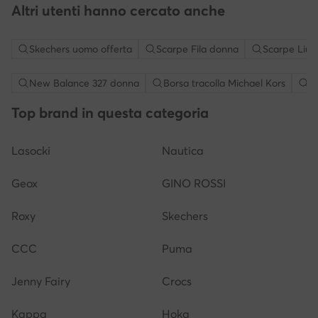
Altri utenti hanno cercato anche
Skechers uomo offerta
Scarpe Fila donna
Scarpe Liu 
New Balance 327 donna
Borsa tracolla Michael Kors
S
Top brand in questa categoria
Lasocki
Nautica
Geox
GINO ROSSI
Roxy
Skechers
CCC
Puma
Jenny Fairy
Crocs
Kappa
Hoka