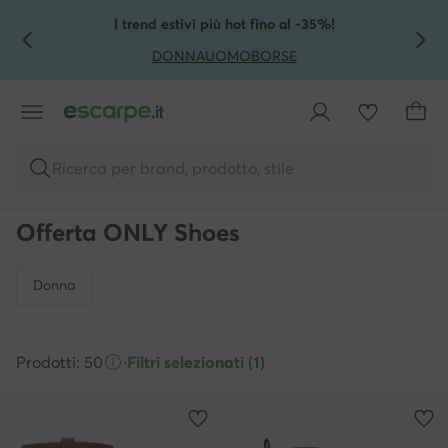
VAI AL CONTENUTO PRINCIPALE
VAI ALLA RICERCA
I trend estivi più hot fino al -35%!
DONNA
UOMO
BORSE
Ricerca per brand, prodotto, stile
Offerta ONLY Shoes
Donna
Prodotti: 50
·
Filtri selezionati (1)