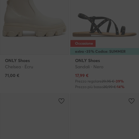
Occasione
extra -35% Codice: SUMMER
ONLY Shoes
ONLY Shoes
Chelsea · Écru
Sandali · Nero
Prezzo attuale
71,00
€
17,99
€
Prezzo regolare
29,95 €
-39%
Prezzo più basso
20,99 €
-14%