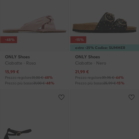
-48%
-15%
extra -25% Codice: SUMMER
ONLY Shoes
ONLY Shoes
Ciabatte · Rosa
Ciabatte · Nero
Prezzo attuale
Prezzo attuale
15,99
€
21,99
€
Prezzo regolare
31,00 €
-48%
Prezzo regolare
39,95 €
-44%
Prezzo più basso
31,00 €
-48%
Prezzo più basso
25,99 €
-15%