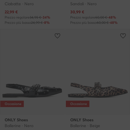
Ciabatte · Nero
Sandali · Nero
Prezzo attuale
Prezzo attuale
22,99
€
30,99
€
Prezzo regolare
34,95 €
-34%
Prezzo regolare
60,00 €
-48%
Prezzo più basso
24,99 €
-8%
Prezzo più basso
60,00 €
-48%
Occasione
Occasione
ONLY Shoes
ONLY Shoes
Ballerine · Nero
Ballerine · Beige