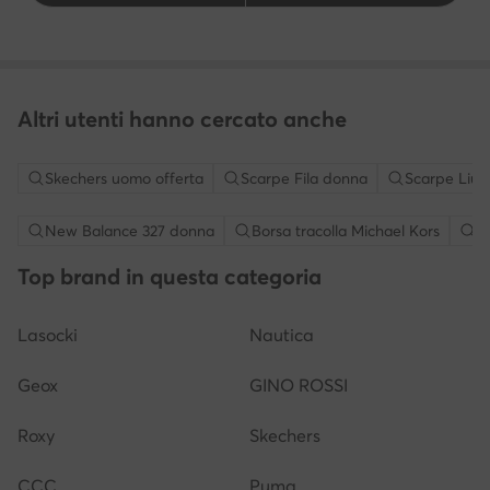
Altri utenti hanno cercato anche
Skechers uomo offerta
Scarpe Fila donna
Scarpe Liu 
New Balance 327 donna
Borsa tracolla Michael Kors
S
Top brand in questa categoria
Lasocki
Nautica
Geox
GINO ROSSI
Roxy
Skechers
CCC
Puma