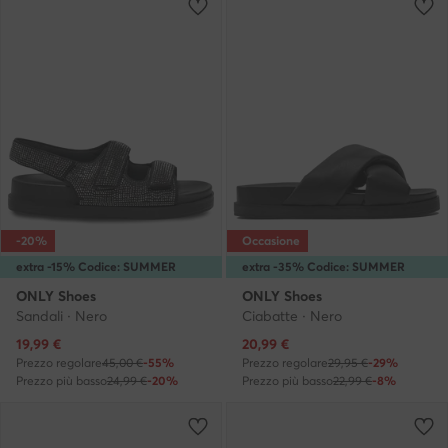
-20%
Occasione
extra -15% Codice: SUMMER
extra -35% Codice: SUMMER
ONLY Shoes
ONLY Shoes
Sandali · Nero
Ciabatte · Nero
Prezzo attuale
Prezzo attuale
19,99
€
20,99
€
Prezzo regolare
45,00 €
-55%
Prezzo regolare
29,95 €
-29%
Prezzo più basso
24,99 €
-20%
Prezzo più basso
22,99 €
-8%