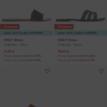
Occasione
Occasione
extra -35% Codice: SUMMER
extra -35% Codice: SUMMER
ONLY Shoes
ONLY Shoes
Ciabatte · Nero
Ciabatte · Nero
Prezzo attuale
Prezzo attuale
21,99
€
18,99
€
Prezzo regolare
34,95 €
-37%
Prezzo regolare
29,95 €
-36%
Prezzo più basso
23,99 €
-8%
Prezzo più basso
20,99 €
-9%