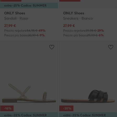
extra -25% Codice: SUMMER
ONLY Shoes
ONLY Shoes
Sandali · Rosa
Sneakers · Bianco
Prezzo attuale
Prezzo attuale
27,99
€
27,99
€
Prezzo regolare
54,95 €
-49%
Prezzo regolare
39,95 €
-29%
Prezzo più basso
30,99 €
-9%
Prezzo più basso
29,99 €
-6%
-16%
-20%
extra -35% Codice: SUMMER
extra -35% Codice: SUMMER