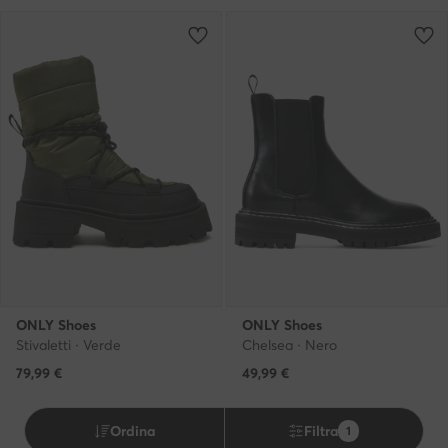
ONLY Shoes
ONLY Shoes
Stivaletti · Verde
Chelsea · Nero
79,99
€
49,99
€
Ordina
Filtra
1