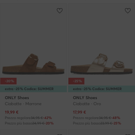
-20%
-25%
extra -25% Codice: SUMMER
extra -25% Codice: SUMMER
ONLY Shoes
ONLY Shoes
Ciabatte · Marrone
Ciabatte · Oro
Prezzo attuale
Prezzo attuale
19,99
€
17,99
€
Prezzo regolare
34,95 €
-42%
Prezzo regolare
34,95 €
-48%
Prezzo più basso
24,99 €
-20%
Prezzo più basso
23,99 €
-25%