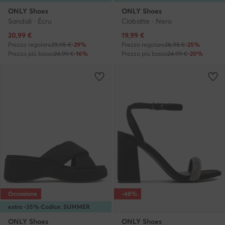
ONLY Shoes
ONLY Shoes
Sandali · Écru
Ciabatte · Nero
Prezzo attuale
Prezzo attuale
20,99
€
19,99
€
Prezzo regolare
29,95 €
-29%
Prezzo regolare
26,95 €
-25%
Prezzo più basso
24,99 €
-16%
Prezzo più basso
24,99 €
-20%
Occasione
-48%
extra -35% Codice: SUMMER
ONLY Shoes
ONLY Shoes