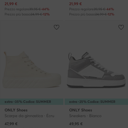
Prezzo attuale
Prezzo attuale
21,99
€
21,99
€
Prezzo regolare
39,95 €
-44%
Prezzo regolare
39,95 €
-44%
Prezzo più basso
24,99 €
-12%
Prezzo più basso
24,99 €
-12%
extra -35% Codice: SUMMER
extra -25% Codice: SUMMER
ONLY Shoes
ONLY Shoes
Scarpe da ginnastica · Écru
Sneakers · Bianco
Prezzo attuale
47,99
€
49,95
€