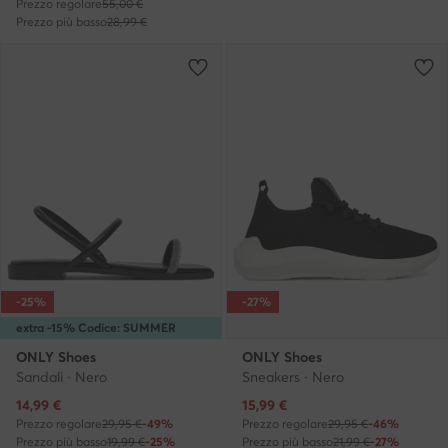
Prezzo regolare
55,00 €
Prezzo più basso
28,99 €
-25%
-27%
extra -15% Codice: SUMMER
ONLY Shoes
ONLY Shoes
Sandali · Nero
Sneakers · Nero
Prezzo attuale
Prezzo attuale
14,99
€
15,99
€
Prezzo regolare
29,95 €
-49%
Prezzo regolare
29,95 €
-46%
Prezzo più basso
19,99 €
-25%
Prezzo più basso
21,99 €
-27%