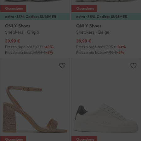
Occasione
Occasione
extra -35% Codice: SUMMER
extra -35% Codice: SUMMER
ONLY Shoes
ONLY Shoes
Sneakers · Grigio
Sneakers · Beige
Prezzo attuale
Prezzo attuale
39,99
€
39,99
€
Prezzo regolare
71,00 €
-43%
Prezzo regolare
59,95 €
-33%
Prezzo più basso
41,95 €
-4%
Prezzo più basso
41,99 €
-4%
Occasione
Occasione