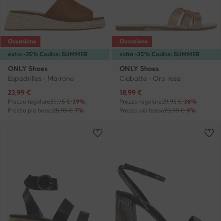
Occasione
Occasione
extra -25% Codice: SUMMER
extra -35% Codice: SUMMER
ONLY Shoes
ONLY Shoes
Espadrillas · Marrone
Ciabatte · Oro rosa
Prezzo attuale
Prezzo attuale
23,99
€
18,99
€
Prezzo regolare
39,95 €
-39%
Prezzo regolare
29,95 €
-36%
Prezzo più basso
25,99 €
-7%
Prezzo più basso
20,99 €
-9%