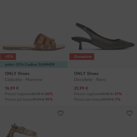
-15%
Occasione
extra -35% Codice: SUMMER
ONLY Shoes
ONLY Shoes
Ciabatte · Marrone
Décolleté · Nero
Prezzo attuale
Prezzo attuale
16,99
€
25,99
€
Prezzo regolare
26,95 €
-36%
Prezzo regolare
49,95 €
-47%
Prezzo più basso
19,99 €
-15%
Prezzo più basso
27,99 €
-7%