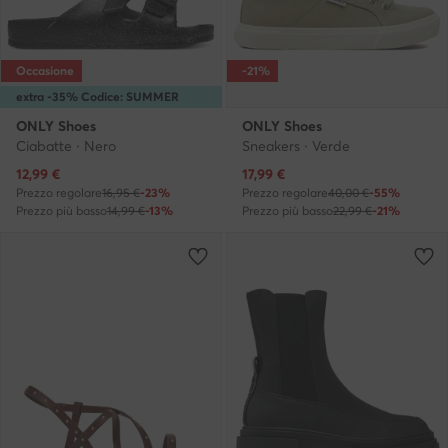
Occasione
-21%
extra -35% Codice: SUMMER
ONLY Shoes
ONLY Shoes
Ciabatte · Nero
Sneakers · Verde
Prezzo attuale
Prezzo attuale
12,99
€
17,99
€
Prezzo regolare
16,95 €
-23%
Prezzo regolare
40,00 €
-55%
Prezzo più basso
14,99 €
-13%
Prezzo più basso
22,99 €
-21%