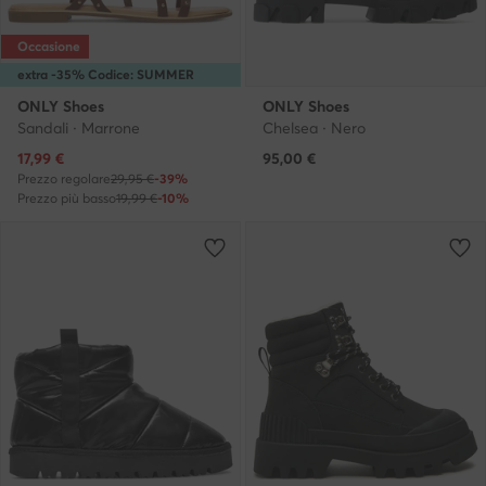
Occasione
extra -35% Codice: SUMMER
ONLY Shoes
ONLY Shoes
Sandali · Marrone
Chelsea · Nero
Prezzo attuale
17,99
€
95,00
€
Prezzo regolare
29,95 €
-39%
Prezzo più basso
19,99 €
-10%