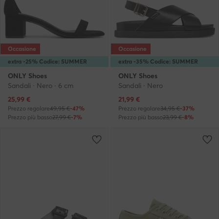
Occasione
Occasione
extra -25% Codice: SUMMER
extra -35% Codice: SUMMER
ONLY Shoes
ONLY Shoes
Sandali · Nero · 6 cm
Sandali · Nero
Prezzo attuale
Prezzo attuale
25,99
€
21,99
€
Prezzo regolare
49,95 €
-47%
Prezzo regolare
34,95 €
-37%
Prezzo più basso
27,99 €
-7%
Prezzo più basso
23,99 €
-8%