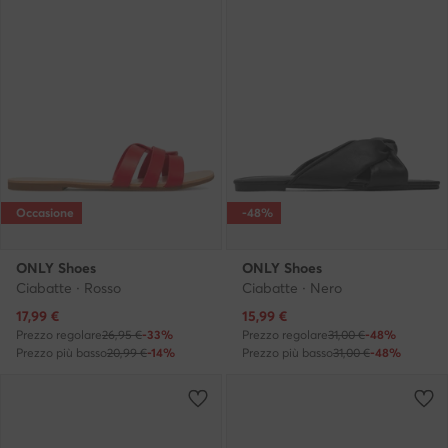
Occasione
-48%
ONLY Shoes
ONLY Shoes
Ciabatte · Rosso
Ciabatte · Nero
Prezzo attuale
Prezzo attuale
17,99
€
15,99
€
Prezzo regolare
26,95 €
-33%
Prezzo regolare
31,00 €
-48%
Prezzo più basso
20,99 €
-14%
Prezzo più basso
31,00 €
-48%