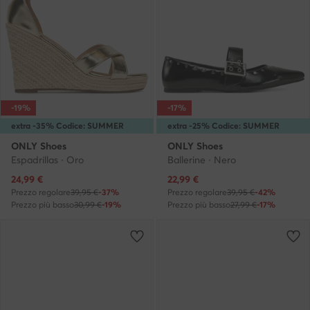
-19%
-17%
extra -35% Codice: SUMMER
extra -25% Codice: SUMMER
ONLY Shoes
ONLY Shoes
Espadrillas · Oro
Ballerine · Nero
Prezzo attuale
Prezzo attuale
24,99
€
22,99
€
Prezzo regolare
39,95 €
-37%
Prezzo regolare
39,95 €
-42%
Prezzo più basso
30,99 €
-19%
Prezzo più basso
27,99 €
-17%