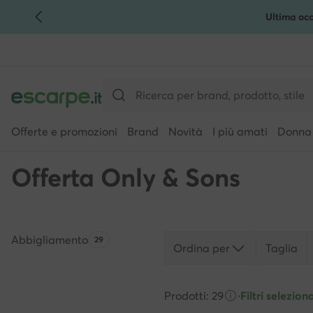
Ultima occ
VAI AL CONTENUTO PRINCIPALE
VAI ALLA RICERCA
Offerte e promozioni
Brand
Novità
I più amati
Donna
Offerta Only & Sons
Abbigliamento
Quantità di prodotti:
29
Ordina per
Taglia
Prodotti: 29
·
Filtri seleziona