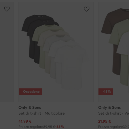
Occasione
-18%
Only & Sons
Only & Sons
Set di t-shirt · Multicolore
Set di t-shirt · V
Prezzo attuale
Prezzo attuale
41,99
€
21,95
€
Prezzo regolare
89,95 €
-53%
Prezzo regolare
39,