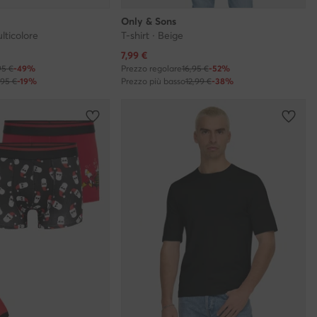
Only & Sons
ulticolore
T-shirt · Beige
Prezzo attuale
7,99
€
95 €
-49%
Prezzo regolare
16,95 €
-52%
,95 €
-19%
Prezzo più basso
12,99 €
-38%