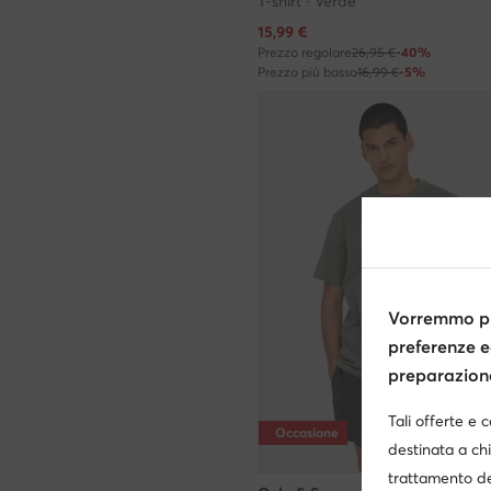
T-shirt · Verde
Prezzo attuale
15,99
€
Prezzo regolare
26,95 €
-40%
Prezzo più basso
16,99 €
-5%
Vorremmo pr
preferenze e
preparazione 
Tali offerte e 
Occasione
destinata a chi
trattamento de