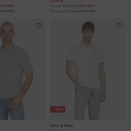
Prezzo attuale
12,99
€
95 €
-39%
Prezzo regolare
21,95 €
-40%
,99 €
-11%
Prezzo più basso
15,99 €
-18%
-15%
Only & Sons