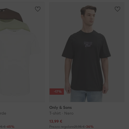
-17%
Only & Sons
erde
T-shirt · Nero
Prezzo attuale
13,99
€
95 €
-45%
Prezzo regolare
21,95 €
-36%