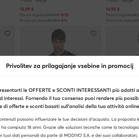
T-shirt · Beige
T-shirt · Beige
Prezzo attuale
Prezzo attuale
15,99
€
14,95
€
Prezzo regolare
24,95 €
-35%
Prezzo regolare
26,
Prezzo più basso
16,99 €
-5%
Prezzo più basso
17,
Privolitev za prilagajanje vsebine in promocij
esentarti le OFFERTE e SCONTI INTERESSANTI più adatti al
d interessi. Fornendo il tuo consenso puoi rendere più possibi
di offerte e sconti basati sull’analisi della tua attività online
contenuti possono influenzare le tue decisioni d’acquisto. La proposta 
Occasione
Occasione
 ha compiuto 18 anni. Grazie alle soluzioni tecniche come la tecnologia 
i tuoi dati personali da parte di MODIVO S.A. e dei suoi collaboratori