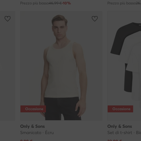
Prezzo più basso
46,99 €
-10%
Prezzo più basso
26
Occasione
Occasione
Only & Sons
Only & Sons
Smanicato · Écru
Set di t-shirt · B