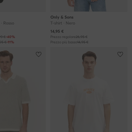
Only & Sons
 · Rosso
T-shirt · Nero
Prezzo attuale
14,95
€
99 €
-40%
Prezzo regolare
26,95 €
,95 €
-11%
Prezzo più basso
14,95 €