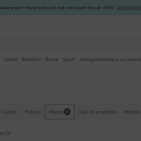
asione per i trend estivi più hot con sconti fino al -35%!
DONNA
UO
Uomo
Bambini
Borse
Sport
Abbigliamento e accessori
Colore
Prezzo
Marca
Tipo di prodotto
Motivo
1
ti (1)