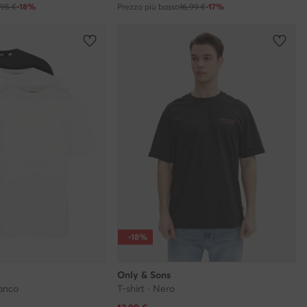
,95 €
-18%
Prezzo più basso
16,99 €
-17%
-18%
Only & Sons
ianco
T-shirt · Nero