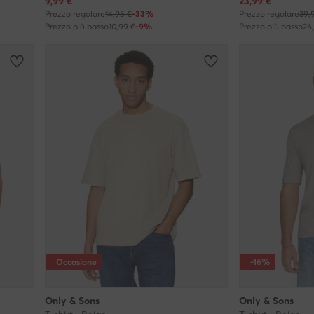
Prezzo attuale
Prezzo attuale
9,99
€
23,99
€
Prezzo regolare
14,95 €
-33%
Prezzo regolare
39,
Prezzo più basso
10,99 €
-9%
Prezzo più basso
26
Occasione
-16%
Only & Sons
Only & Sons