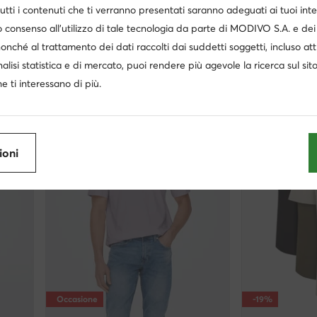
Only & Sons
Only & Sons
utti i contenuti che ti verranno presentati saranno adeguati ai tuoi inte
Polo · Blu scuro
Polo · Viola
 consenso all’utilizzo di tale tecnologia da parte di MODIVO S.A. e dei 
Prezzo attuale
Prezzo attuale
19,99
€
19,99
€
nonché al trattamento dei dati raccolti dai suddetti soggetti, incluso at
Prezzo regolare
29,95 €
-33%
Prezzo regolare
29,
Prezzo più basso
22,99 €
-13%
Prezzo più basso
22
nalisi statistica e di mercato, puoi rendere più agevole la ricerca sul sit
e ti interessano di più.
ioni
Occasione
-19%