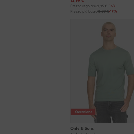
Prezzo attuale
13,99
€
Prezzo regolare
21,95 €
-36%
Prezzo più basso
16,99 €
-17%
Occasione
Only & Sons