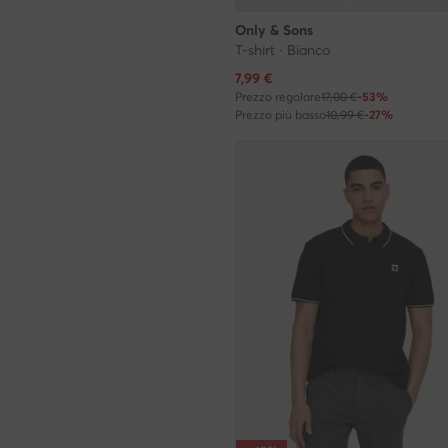
Only & Sons
T-shirt · Bianco
Prezzo attuale
7,99
€
Prezzo regolare
17,00 €
-53%
Prezzo più basso
10,99 €
-27%