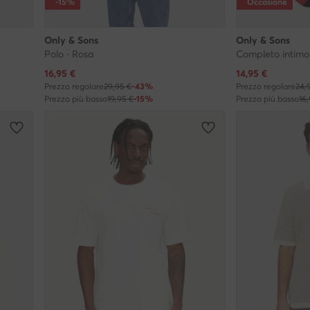
-15%
Occasione
Only & Sons
Only & Sons
Polo · Rosa
Completo intimo
Prezzo attuale
Prezzo attuale
16,95
€
14,95
€
Prezzo regolare
29,95 €
-43%
Prezzo regolare
24,
Prezzo più basso
19,95 €
-15%
Prezzo più basso
16