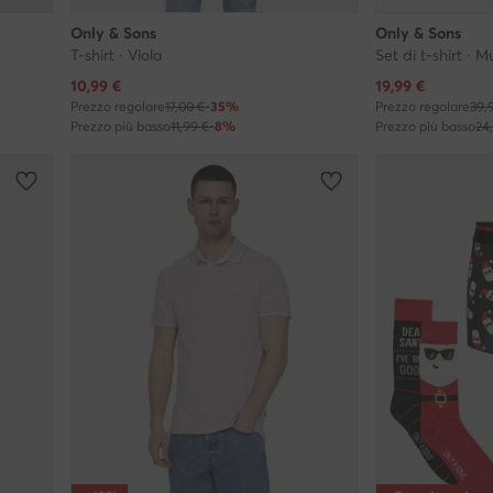
Only & Sons
Only & Sons
T-shirt · Viola
Set di t-shirt · M
Prezzo attuale
Prezzo attuale
10,99
€
19,99
€
Prezzo regolare
17,00 €
-35%
Prezzo regolare
39,
Prezzo più basso
11,99 €
-8%
Prezzo più basso
24