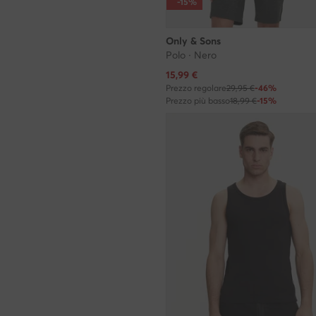
-15%
Only & Sons
Polo · Nero
Prezzo attuale
15,99
€
Prezzo regolare
29,95 €
-46%
Prezzo più basso
18,99 €
-15%