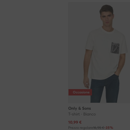
Occasione
Only & Sons
T-shirt · Bianco
Prezzo attuale
10,99
€
Prezzo regolare
16,95 €
-35%