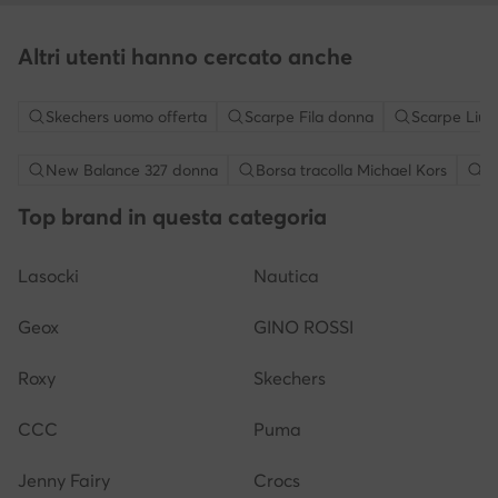
Altri utenti hanno cercato anche
Skechers uomo offerta
Scarpe Fila donna
Scarpe Liu 
New Balance 327 donna
Borsa tracolla Michael Kors
S
Top brand in questa categoria
Lasocki
Nautica
Geox
GINO ROSSI
Roxy
Skechers
CCC
Puma
Jenny Fairy
Crocs