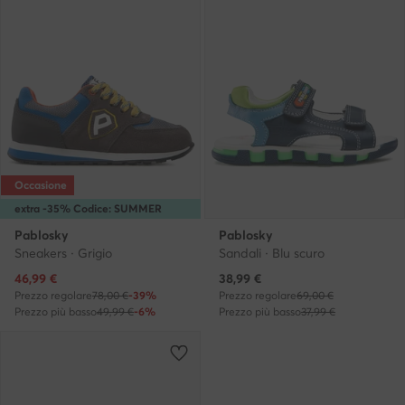
Occasione
extra -35% Codice: SUMMER
Pablosky
Pablosky
Sneakers · Grigio
Sandali · Blu scuro
Prezzo attuale
Prezzo attuale
46,99
€
38,99
€
Prezzo regolare
78,00 €
-39%
Prezzo regolare
69,00 €
Prezzo più basso
49,99 €
-6%
Prezzo più basso
37,99 €