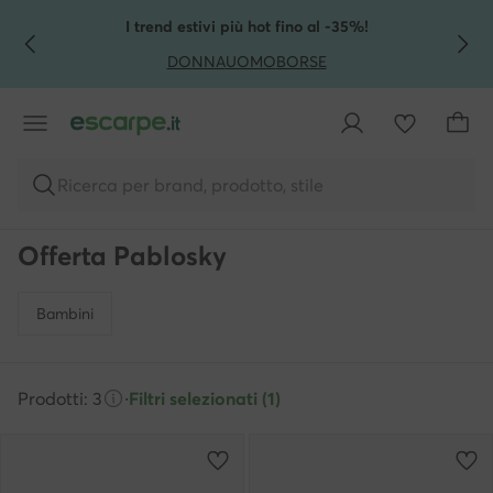
VAI AL CONTENUTO PRINCIPALE
VAI ALLA RICERCA
I trend estivi più hot fino al -35%!
DONNA
UOMO
BORSE
Ricerca per brand, prodotto, stile
Offerta Pablosky
Bambini
Prodotti: 3
·
Filtri selezionati (1)