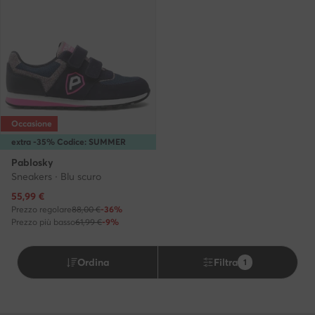
Occasione
extra -35% Codice: SUMMER
Pablosky
Sneakers · Blu scuro
Prezzo attuale
55,99
€
Prezzo regolare
88,00 €
-36%
Prezzo più basso
61,99 €
-9%
Ordina
Filtra
1