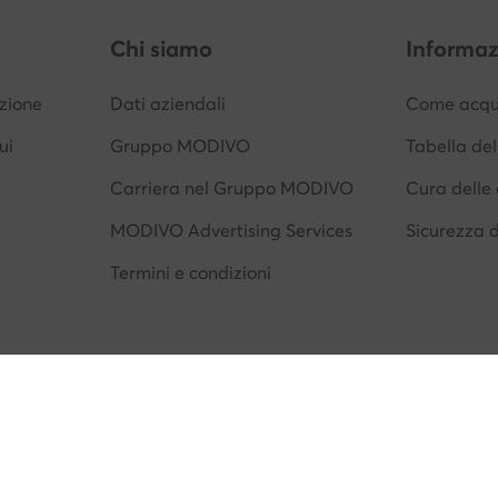
Chi siamo
Informaz
izione
Dati aziendali
Come acqui
ui
Gruppo MODIVO
Tabella del
Carriera nel Gruppo MODIVO
Cura delle 
MODIVO Advertising Services
Sicurezza 
Termini e condizioni
Informativa sulla privacy
Protezione dei dati