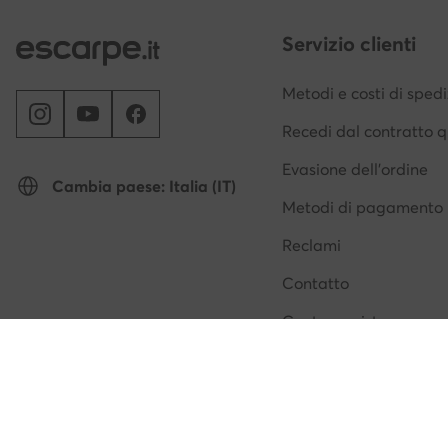
Servizio clienti
Metodi e costi di sped
Recedi dal contratto q
Evasione dell'ordine
Cambia paese: Italia (IT)
Metodi di pagamento
Reclami
Contatto
Centro assistenza
© escarpe.it 2026
Termini e condizioni
Modifica impostazioni