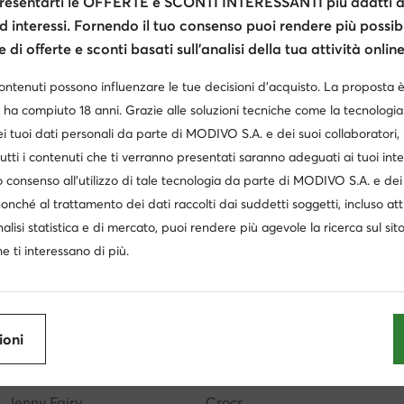
esentarti le OFFERTE e SCONTI INTERESSANTI più adatti al
d interessi. Fornendo il tuo consenso puoi rendere più possibi
di offerte e sconti basati sull’analisi della tua attività online
contenuti possono influenzare le tue decisioni d’acquisto. La proposta 
 ha compiuto 18 anni. Grazie alle soluzioni tecniche come la tecnologia 
i tuoi dati personali da parte di MODIVO S.A. e dei suoi collaboratori
utti i contenuti che ti verranno presentati saranno adeguati ai tuoi inte
 consenso all’utilizzo di tale tecnologia da parte di MODIVO S.A. e dei 
pe Liu Jo bambina
Skechers donna Slip-ins
Birkenstock 
nonché al trattamento dei dati raccolti dai suddetti soggetti, incluso at
sigual
Zaini Guess donna
LOVE Moschino borse
nalisi statistica e di mercato, puoi rendere più agevole la ricerca sul sit
e ti interessano di più.
Scarpe Guess donna
Timberland nere
Borsa Guess
tan Smith
Donna scarpe con zeppa
Borse beige firmate
ioni
Geox
GINO ROSSI
Jenny Fairy
Crocs