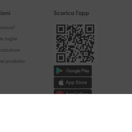
ioni
Scarica l'app
stare?
le taglie
calzature
del prodotto