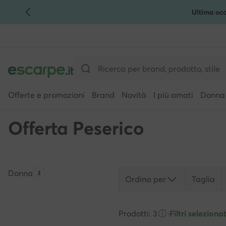
Ultima occ
VAI AL CONTENUTO PRINCIPALE
VAI ALLA RICERCA
Offerte e promozioni
Brand
Novità
I più amati
Donna
Offerta Peserico
Donna
Quantità di prodotti:
3
Ordina per
Taglia
Prodotti: 3
·
Filtri selezionat