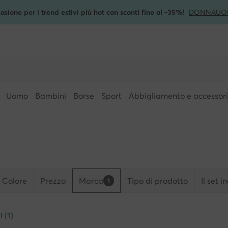
asione per i trend estivi più hot con sconti fino al -35%!
DONNA
UO
Uomo
Bambini
Borse
Sport
Abbigliamento e accessori
Colore
Prezzo
Marca
Tipo di prodotto
Il set i
1
i (1)