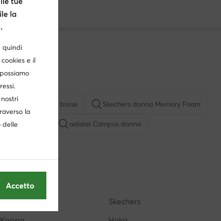
le tue
le la
.
è quindi
cookies e il
, possiamo
ressi.
nostri
Boston
Aldo borse
Skechers donna Memory Foam
traverso la
Nike Air Force
adidas Campus donna
o delle
 bianca
Borse Steve Madden
 in saldo
Borse bordeaux
Stan Smith uomo
Accetto
Roxy
Skechers
Kappa
Hoka