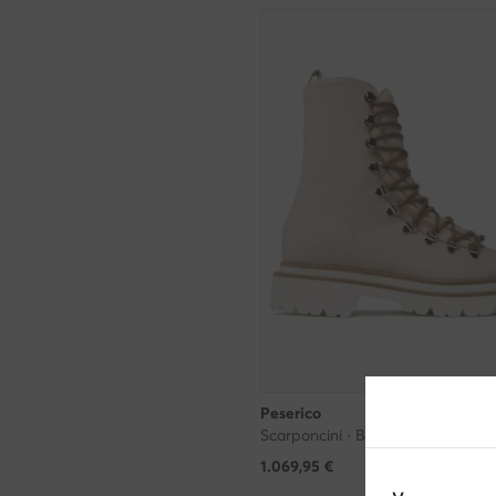
Peserico
Scarponcini · Beige
1.069,95
€