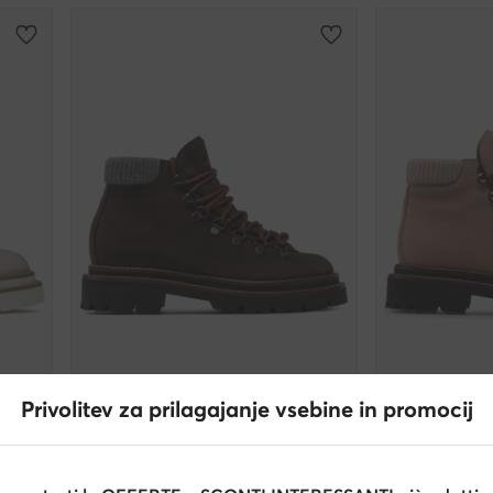
Privolitev za prilagajanje vsebine in promocij
Peserico
Peserico
Scarponcini · Marrone
Scarponcini · Be
619,00
€
619,00
€