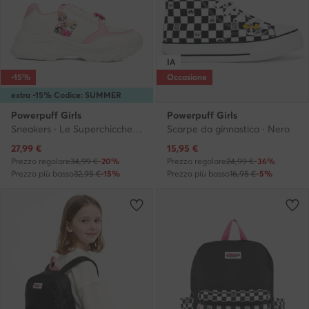
IA
-15%
Occasione
extra -15% Codice: SUMMER
Powerpuff Girls
Powerpuff Girls
Sneakers · Le Superchicche · Bianco
Scarpe da ginnastica · Nero
Prezzo attuale
Prezzo attuale
27,99
€
15,95
€
Prezzo regolare
34,99 €
-20%
Prezzo regolare
24,99 €
-36%
Prezzo più basso
32,95 €
-15%
Prezzo più basso
16,95 €
-5%