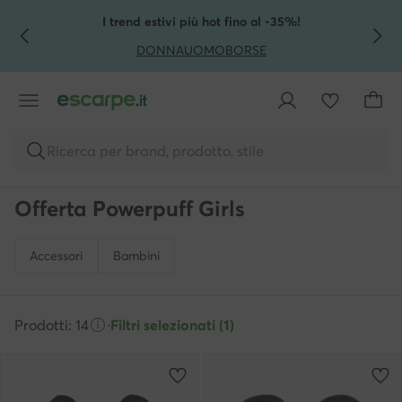
VAI AL CONTENUTO PRINCIPALE
VAI ALLA RICERCA
I trend estivi più hot fino al -35%!
DONNA
UOMO
BORSE
Ricerca per brand, prodotto, stile
Offerta Powerpuff Girls
Accessori
Bambini
Prodotti: 14
·
Filtri selezionati (1)