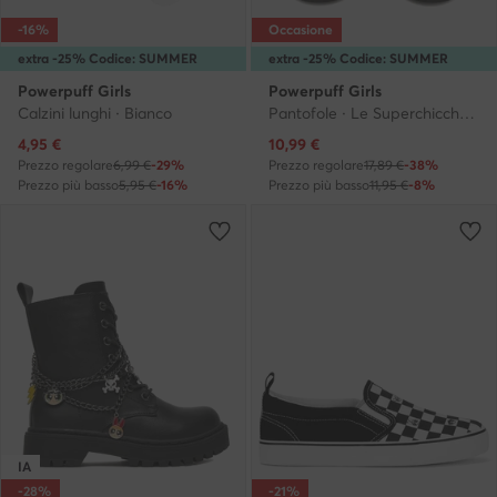
-16%
Occasione
extra -25% Codice: SUMMER
extra -25% Codice: SUMMER
Powerpuff Girls
Powerpuff Girls
Calzini lunghi · Bianco
Pantofole · Le Superchicche · Multicolore
Prezzo attuale
Prezzo attuale
4,95
€
10,99
€
Prezzo regolare
6,99 €
-29%
Prezzo regolare
17,89 €
-38%
Prezzo più basso
5,95 €
-16%
Prezzo più basso
11,95 €
-8%
IA
-28%
-21%