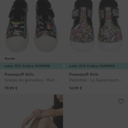
Novità
extra -15% Codice: SUMMER
extra -15% Codice: SUMMER
Powerpuff Girls
Powerpuff Girls
Scarpe da ginnastica · Multicolore
Pantofole · Le Superchicche · Multicolore
19,99
€
14,99
€