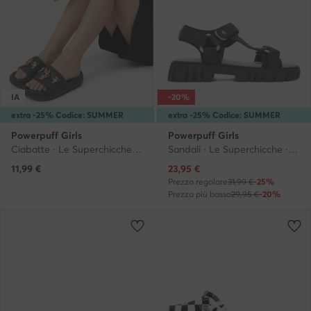
IA
-20%
extra -25% Codice: SUMMER
extra -25% Codice: SUMMER
Powerpuff Girls
Powerpuff Girls
Ciabatte · Le Superchicche · Nero
Sandali · Le Superchicche · Nero
Prezzo attuale
11,99
€
23,95
€
Prezzo regolare
31,99 €
-25%
Prezzo più basso
29,95 €
-20%