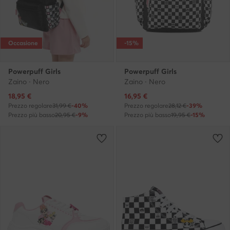
Occasione
-15%
Powerpuff Girls
Powerpuff Girls
Zaino · Nero
Zaino · Nero
Prezzo attuale
Prezzo attuale
18,95
€
16,95
€
Prezzo regolare
31,99 €
-40%
Prezzo regolare
28,12 €
-39%
Prezzo più basso
20,95 €
-9%
Prezzo più basso
19,95 €
-15%