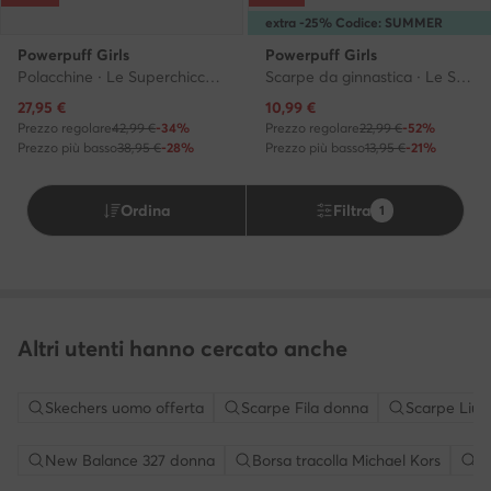
extra -25% Codice: SUMMER
Powerpuff Girls
Powerpuff Girls
Polacchine · Le Superchicche · Nero
Scarpe da ginnastica · Le Superchicche · Nero
Prezzo attuale
Prezzo attuale
27,95
€
10,99
€
Prezzo regolare
42,99 €
-34%
Prezzo regolare
22,99 €
-52%
Prezzo più basso
38,95 €
-28%
Prezzo più basso
13,95 €
-21%
Ordina
Filtra
1
Altri utenti hanno cercato anche
Skechers uomo offerta
Scarpe Fila donna
Scarpe Liu 
New Balance 327 donna
Borsa tracolla Michael Kors
S