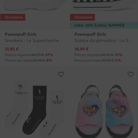
Occasione
Occasione
extra -25% Codice: SUMMER
Powerpuff Girls
Powerpuff Girls
Sneakers · Le Superchicche · Bianco
Scarpe da ginnastica · Le Superchicche · Nero
Prezzo attuale
Prezzo attuale
21,95
€
16,99
€
Prezzo regolare
34,99 €
-37%
Prezzo regolare
24,99 €
-32%
Prezzo più basso
23,95 €
-8%
Prezzo più basso
17,95 €
-5%