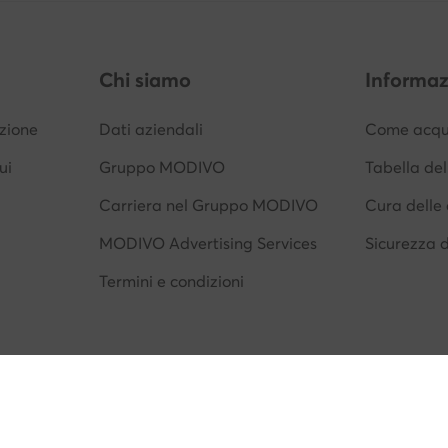
Chi siamo
Informaz
izione
Dati aziendali
Come acqui
ui
Gruppo MODIVO
Tabella del
Carriera nel Gruppo MODIVO
Cura delle 
MODIVO Advertising Services
Sicurezza 
Termini e condizioni