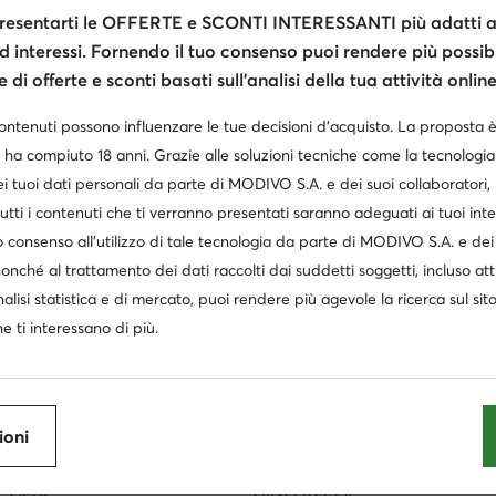
esentarti le OFFERTE e SCONTI INTERESSANTI più adatti al
d interessi. Fornendo il tuo consenso puoi rendere più possibi
di offerte e sconti basati sull’analisi della tua attività online
contenuti possono influenzare le tue decisioni d’acquisto. La proposta 
 ha compiuto 18 anni. Grazie alle soluzioni tecniche come la tecnologia 
i tuoi dati personali da parte di MODIVO S.A. e dei suoi collaboratori
utti i contenuti che ti verranno presentati saranno adeguati ai tuoi inte
 consenso all’utilizzo di tale tecnologia da parte di MODIVO S.A. e dei 
nonché al trattamento dei dati raccolti dai suddetti soggetti, incluso at
pe Liu Jo bambina
Skechers donna Slip-ins
Birkenstock 
nalisi statistica e di mercato, puoi rendere più agevole la ricerca sul sit
sigual
Zaini Guess donna
LOVE Moschino borse
e ti interessano di più.
Scarpe Guess donna
Timberland nere
Borsa Guess
ioni
tan Smith
Donna scarpe con zeppa
Borse beige firmate
Geox
GINO ROSSI