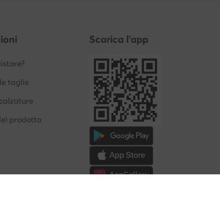
ioni
Scarica l'app
stare?
le taglie
calzature
del prodotto