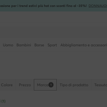
asione per i trend estivi più hot con sconti fino al -35%!
DONNA
UO
Uomo
Bambini
Borse
Sport
Abbigliamento e accessori
Colore
Prezzo
Marca
Tipo di prodotto
Tessut
1
 (1)