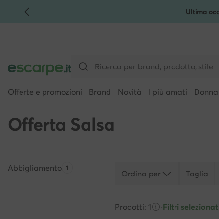
Ultima occ
VAI AL CONTENUTO PRINCIPALE
VAI ALLA RICERCA
Offerte e promozioni
Brand
Novità
I più amati
Donna
Offerta Salsa
Abbigliamento
Quantità di prodotti:
1
Ordina per
Taglia
Prodotti: 1
·
Filtri selezionati