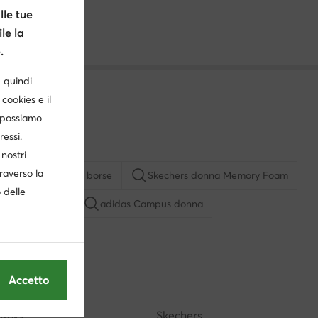
le tue
le la
.
è quindi
cookies e il
, possiamo
ressi.
nostri
traverso la
Boston
Aldo borse
Skechers donna Memory Foam
o delle
Nike Air Force
adidas Campus donna
 bianca
Borse Steve Madden
Accetto
 in saldo
Borse bordeaux
Stan Smith uomo
Roxy
Skechers