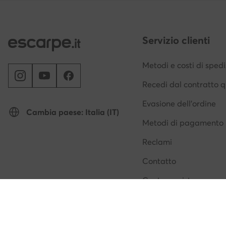
Servizio clienti
Metodi e costi di sped
Recedi dal contratto q
Evasione dell'ordine
Cambia paese: Italia (IT)
Metodi di pagamento
Reclami
Contatto
Centro assistenza