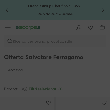
VAI AL CONTENUTO PRINCIPALE
VAI ALLA RICERCA
I trend estivi più hot fino al -35%!
DONNA
UOMO
BORSE
Ricerca per brand, prodotto, stile
Offerta Salvatore Ferragamo
Accessori
Prodotti: 3
·
Filtri selezionati (1)