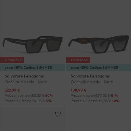
Occasione
Occasione
extra -25% Codice: SUMMER
extra -25% Codice: SUMMER
Salvatore Ferragamo
Salvatore Ferragamo
Occhiali da sole · Nero
Occhiali da sole · Nero
Prezzo attuale
Prezzo attuale
222,99
€
188,99
€
Prezzo regolare
450,00 €
-50%
Prezzo regolare
390,00 €
-51%
Prezzo più basso
234,95 €
-5%
Prezzo più basso
209,99 €
-10%