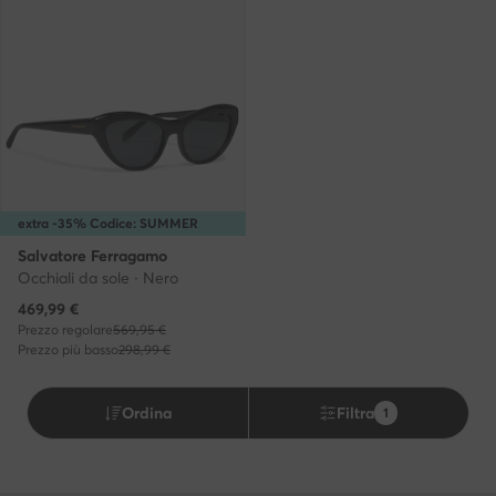
extra -35% Codice: SUMMER
Salvatore Ferragamo
Occhiali da sole · Nero
Prezzo attuale
469,99
€
Prezzo regolare
569,95 €
Prezzo più basso
298,99 €
Ordina
Filtra
1