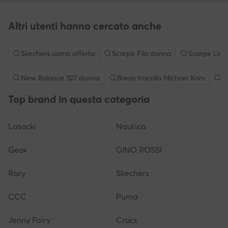
Altri utenti hanno cercato anche
Skechers uomo offerta
Scarpe Fila donna
Scarpe Liu 
New Balance 327 donna
Borsa tracolla Michael Kors
S
Top brand in questa categoria
Lasocki
Nautica
Geox
GINO ROSSI
Roxy
Skechers
CCC
Puma
Jenny Fairy
Crocs