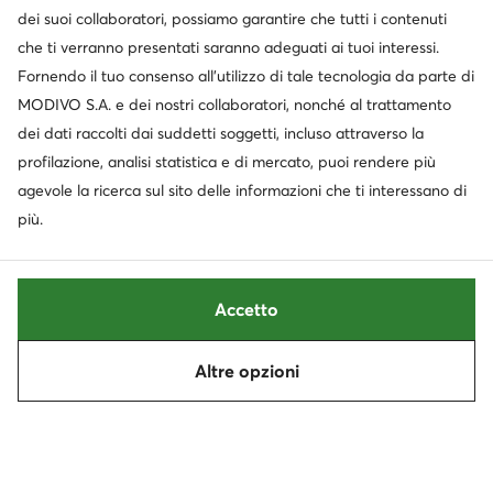
dei suoi collaboratori, possiamo garantire che tutti i contenuti
Servizio clienti
che ti verranno presentati saranno adeguati ai tuoi interessi.
Fornendo il tuo consenso all’utilizzo di tale tecnologia da parte di
Chi siamo
MODIVO S.A. e dei nostri collaboratori, nonché al trattamento
dei dati raccolti dai suddetti soggetti, incluso attraverso la
Informazioni
profilazione, analisi statistica e di mercato, puoi rendere più
agevole la ricerca sul sito delle informazioni che ti interessano di
più.
Accetto
Altre opzioni
Cambia paese: Italia (IT)
© escarpe.it 2026