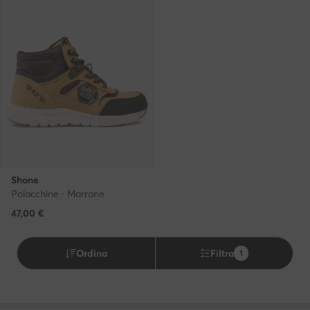
Shone
Polacchine · Marrone
47,00
€
Ordina
Filtra
1