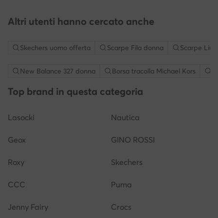
Altri utenti hanno cercato anche
Skechers uomo offerta
Scarpe Fila donna
Scarpe Liu 
New Balance 327 donna
Borsa tracolla Michael Kors
S
Top brand in questa categoria
Lasocki
Nautica
Geox
GINO ROSSI
Roxy
Skechers
CCC
Puma
Jenny Fairy
Crocs