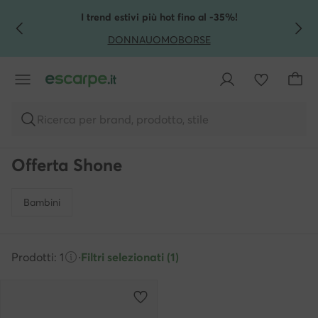
VAI AL CONTENUTO PRINCIPALE
VAI ALLA RICERCA
I trend estivi più hot fino al -35%!
DONNA
UOMO
BORSE
Ricerca per brand, prodotto, stile
Offerta Shone
Bambini
Prodotti: 1
·
Filtri selezionati (1)