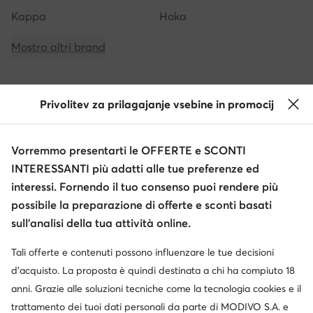
Kappa
Hoka
Mostra altri brand
Privolitev za prilagajanje vsebine in promocij
Ottieni il -10 € di sconto sui tuoi acquisti
Vorremmo presentarti le OFFERTE e SCONTI
Ricevi informazioni su novità e promozioni
INTERESSANTI più adatti alle tue preferenze ed
Iscriviti alla newsletter
interessi. Fornendo il tuo consenso puoi rendere più
possibile la preparazione di offerte e sconti basati
sull’analisi della tua attività online.
Tali offerte e contenuti possono influenzare le tue decisioni
Scarica l'app
d’acquisto. La proposta è quindi destinata a chi ha compiuto 18
anni. Grazie alle soluzioni tecniche come la tecnologia cookies e il
trattamento dei tuoi dati personali da parte di MODIVO S.A. e