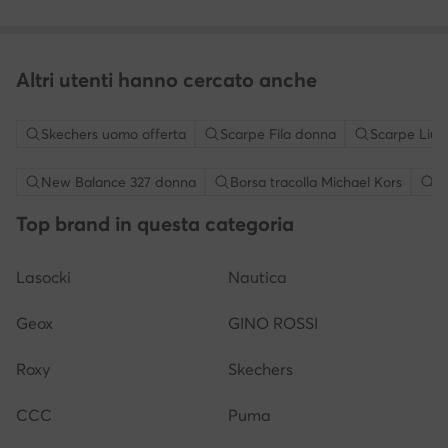
Altri utenti hanno cercato anche
Skechers uomo offerta
Scarpe Fila donna
Scarpe Liu 
New Balance 327 donna
Borsa tracolla Michael Kors
S
Top brand in questa categoria
Lasocki
Nautica
Geox
GINO ROSSI
Roxy
Skechers
CCC
Puma