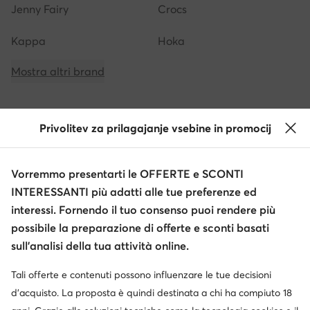
Jenny Fairy
Crocs
Kappa
Hoka
Mostra altri brand
Privolitev za prilagajanje vsebine in promocij
Ottieni il -10 € di sconto sui tuoi acquisti
Vorremmo presentarti le OFFERTE e SCONTI
Ricevi informazioni su novità e promozioni
INTERESSANTI più adatti alle tue preferenze ed
Iscriviti alla newsletter
interessi. Fornendo il tuo consenso puoi rendere più
possibile la preparazione di offerte e sconti basati
sull’analisi della tua attività online.
Tali offerte e contenuti possono influenzare le tue decisioni
Scarica l'app
d’acquisto. La proposta è quindi destinata a chi ha compiuto 18