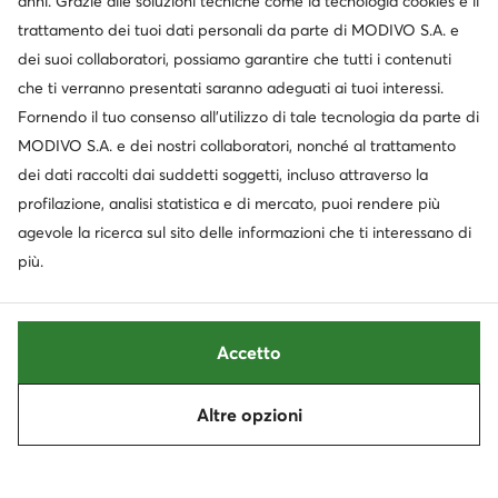
anni. Grazie alle soluzioni tecniche come la tecnologia cookies e il
trattamento dei tuoi dati personali da parte di MODIVO S.A. e
dei suoi collaboratori, possiamo garantire che tutti i contenuti
Servizio clienti
che ti verranno presentati saranno adeguati ai tuoi interessi.
Fornendo il tuo consenso all’utilizzo di tale tecnologia da parte di
Chi siamo
MODIVO S.A. e dei nostri collaboratori, nonché al trattamento
dei dati raccolti dai suddetti soggetti, incluso attraverso la
Informazioni
profilazione, analisi statistica e di mercato, puoi rendere più
agevole la ricerca sul sito delle informazioni che ti interessano di
più.
Accetto
Altre opzioni
Cambia paese: Italia (IT)