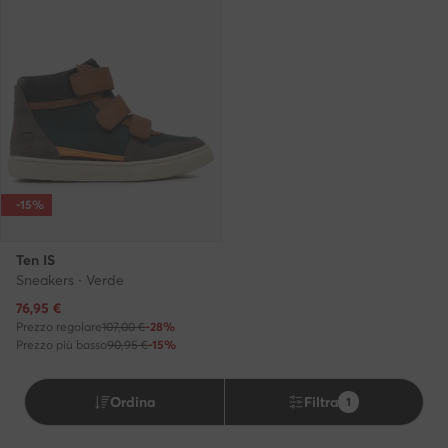
-15%
Ten IS
Sneakers · Verde
Prezzo attuale
76,95
€
Prezzo regolare
107,00 €
-28%
Prezzo più basso
90,95 €
-15%
Ordina
Filtra
1