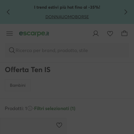
VAI AL CONTENUTO PRINCIPALE
VAI ALLA RICERCA
I trend estivi più hot fino al -35%!
DONNA
UOMO
BORSE
Ricerca per brand, prodotto, stile
Offerta Ten IS
Bambini
Prodotti: 1
·
Filtri selezionati (1)