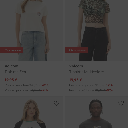
Occasione
Occasione
Volcom
Volcom
T-shirt · Écru
T-shirt · Multicolore
Prezzo attuale
Prezzo attuale
19,95
€
19,95
€
Prezzo regolare
34,95 €
-42%
Prezzo regolare
31,95 €
-37%
Prezzo più basso
21,95 €
-9%
Prezzo più basso
21,95 €
-9%