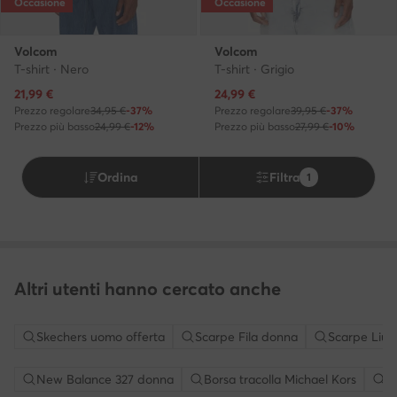
Occasione
Occasione
Volcom
Volcom
T-shirt · Nero
T-shirt · Grigio
Prezzo attuale
Prezzo attuale
21,99
€
24,99
€
Prezzo regolare
34,95 €
-37%
Prezzo regolare
39,95 €
-37%
Prezzo più basso
24,99 €
-12%
Prezzo più basso
27,99 €
-10%
Ordina
Filtra
1
Altri utenti hanno cercato anche
Skechers uomo offerta
Scarpe Fila donna
Scarpe Liu 
New Balance 327 donna
Borsa tracolla Michael Kors
S