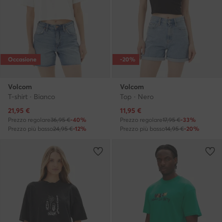
Occasione
-20%
Volcom
Volcom
T-shirt · Bianco
Top · Nero
Prezzo attuale
Prezzo attuale
21,95
€
11,95
€
Prezzo regolare
36,95 €
-40%
Prezzo regolare
17,95 €
-33%
Prezzo più basso
24,95 €
-12%
Prezzo più basso
14,95 €
-20%