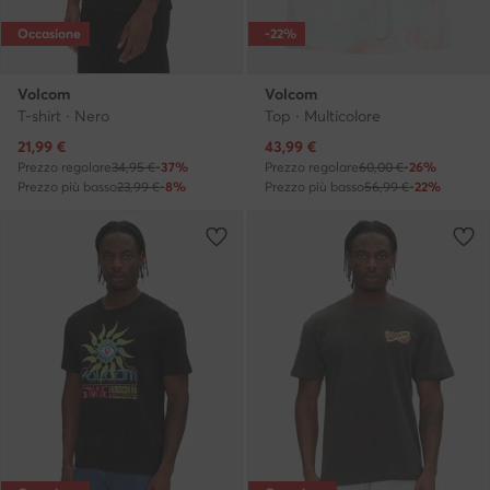
Occasione
-22%
Volcom
Volcom
T-shirt · Nero
Top · Multicolore
Prezzo attuale
Prezzo attuale
21,99
€
43,99
€
Prezzo regolare
34,95 €
-37%
Prezzo regolare
60,00 €
-26%
Prezzo più basso
23,99 €
-8%
Prezzo più basso
56,99 €
-22%