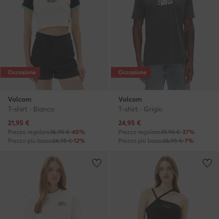
Occasione
Occasione
Volcom
Volcom
T-shirt · Bianco
T-shirt · Grigio
Prezzo attuale
Prezzo attuale
21,95
€
24,95
€
Prezzo regolare
36,95 €
-40%
Prezzo regolare
39,95 €
-37%
Prezzo più basso
24,95 €
-12%
Prezzo più basso
26,95 €
-7%