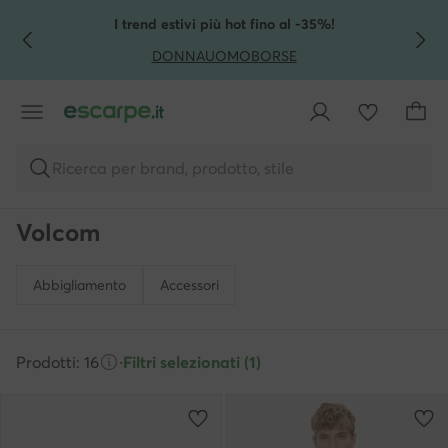
VAI AL CONTENUTO PRINCIPALE
VAI ALLA RICERCA
I trend estivi più hot fino al -35%!
DONNA
UOMO
BORSE
Ricerca per brand, prodotto, stile
Volcom
Abbigliamento
Accessori
Prodotti: 16
·
Filtri selezionati (1)