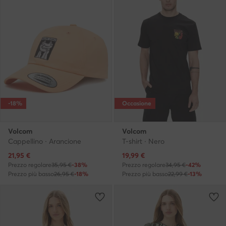
-18%
Occasione
Volcom
Volcom
Cappellino · Arancione
T-shirt · Nero
Prezzo attuale
Prezzo attuale
21,95
€
19,99
€
Prezzo regolare
35,95 €
-38%
Prezzo regolare
34,95 €
-42%
Prezzo più basso
26,95 €
-18%
Prezzo più basso
22,99 €
-13%