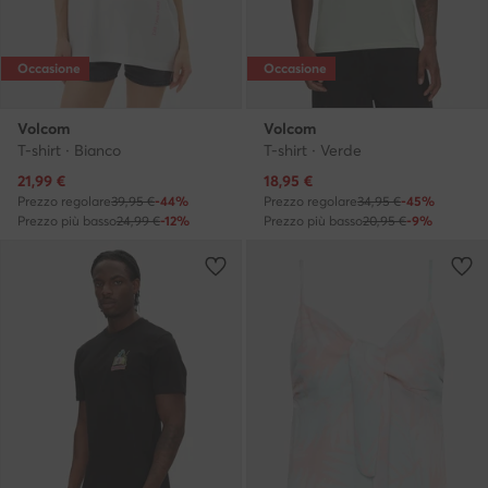
Occasione
Occasione
Volcom
Volcom
T-shirt · Bianco
T-shirt · Verde
Prezzo attuale
Prezzo attuale
21,99
€
18,95
€
Prezzo regolare
39,95 €
-44%
Prezzo regolare
34,95 €
-45%
Prezzo più basso
24,99 €
-12%
Prezzo più basso
20,95 €
-9%