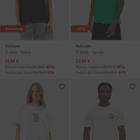
Occasione
-39%
Volcom
Volcom
T-shirt · Nero
T-shirt · Verde
Prezzo attuale
Prezzo attuale
21,95
€
23,99
€
Prezzo regolare
36,95 €
-40%
Prezzo regolare
39,95 €
-39%
Prezzo più basso
24,95 €
-12%
Prezzo più basso
39,95 €
-39%