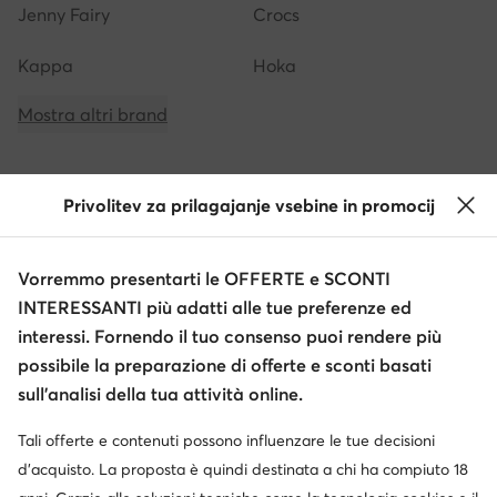
Jenny Fairy
Crocs
Kappa
Hoka
Mostra altri brand
Privolitev za prilagajanje vsebine in promocij
Ottieni il -10 € di sconto sui tuoi acquisti
Vorremmo presentarti le OFFERTE e SCONTI
Ricevi informazioni su novità e promozioni
INTERESSANTI più adatti alle tue preferenze ed
Iscriviti alla newsletter
interessi. Fornendo il tuo consenso puoi rendere più
possibile la preparazione di offerte e sconti basati
sull’analisi della tua attività online.
Tali offerte e contenuti possono influenzare le tue decisioni
Scarica l'app
d’acquisto. La proposta è quindi destinata a chi ha compiuto 18