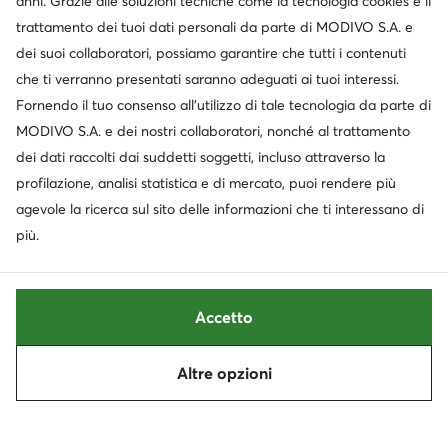
anni. Grazie alle soluzioni tecniche come la tecnologia cookies e il
trattamento dei tuoi dati personali da parte di MODIVO S.A. e
dei suoi collaboratori, possiamo garantire che tutti i contenuti
Servizio clienti
che ti verranno presentati saranno adeguati ai tuoi interessi.
Fornendo il tuo consenso all’utilizzo di tale tecnologia da parte di
Chi siamo
MODIVO S.A. e dei nostri collaboratori, nonché al trattamento
dei dati raccolti dai suddetti soggetti, incluso attraverso la
Informazioni
profilazione, analisi statistica e di mercato, puoi rendere più
agevole la ricerca sul sito delle informazioni che ti interessano di
più.
Accetto
Altre opzioni
Cambia paese: Italia (IT)