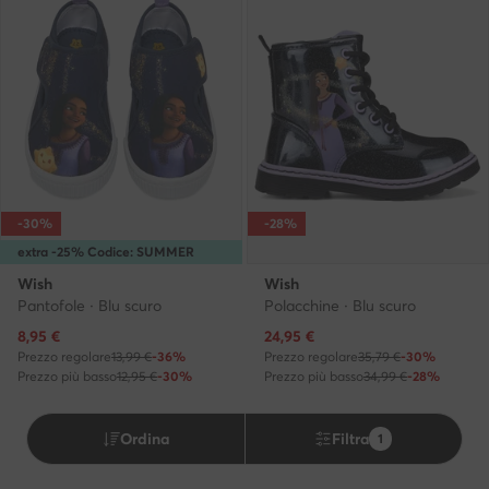
-30%
-28%
extra -25% Codice: SUMMER
Wish
Wish
Pantofole · Blu scuro
Polacchine · Blu scuro
Prezzo attuale
Prezzo attuale
8,95
€
24,95
€
Prezzo regolare
13,99 €
-36%
Prezzo regolare
35,79 €
-30%
Prezzo più basso
12,95 €
-30%
Prezzo più basso
34,99 €
-28%
Ordina
Filtra
1