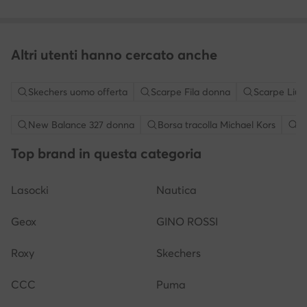
Altri utenti hanno cercato anche
Skechers uomo offerta
Scarpe Fila donna
Scarpe Liu 
New Balance 327 donna
Borsa tracolla Michael Kors
S
Top brand in questa categoria
Lasocki
Nautica
Geox
GINO ROSSI
Roxy
Skechers
CCC
Puma