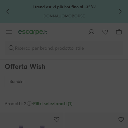
VAI AL CONTENUTO PRINCIPALE
VAI ALLA RICERCA
I trend estivi più hot fino al -35%!
DONNA
UOMO
BORSE
Ricerca per brand, prodotto, stile
Offerta Wish
Bambini
Prodotti: 2
·
Filtri selezionati (1)