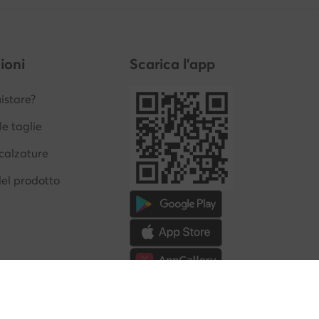
ioni
Scarica l'app
stare?
le taglie
calzature
del prodotto