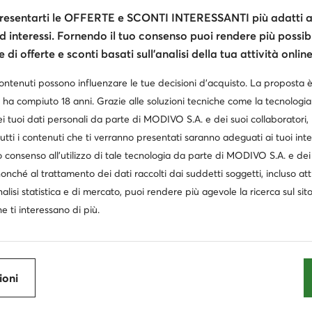
Prezzo attuale
54,95
€
esentarti le OFFERTE e SCONTI INTERESSANTI più adatti al
Prezzo regolare
110,00 €
-50%
d interessi. Fornendo il tuo consenso puoi rendere più possibi
Prezzo più basso
60,95 €
-9%
di offerte e sconti basati sull’analisi della tua attività online
contenuti possono influenzare le tue decisioni d’acquisto. La proposta 
 ha compiuto 18 anni. Grazie alle soluzioni tecniche come la tecnologia 
i tuoi dati personali da parte di MODIVO S.A. e dei suoi collaboratori
utti i contenuti che ti verranno presentati saranno adeguati ai tuoi inte
 consenso all’utilizzo di tale tecnologia da parte di MODIVO S.A. e dei 
nonché al trattamento dei dati raccolti dai suddetti soggetti, incluso at
nalisi statistica e di mercato, puoi rendere più agevole la ricerca sul sit
onna
Teva sandali trekking donna
Scarpe adidas trail do
e ti interessano di più.
 donna adidas
Hoka scarpe donna
Scarpe running donna
ioni