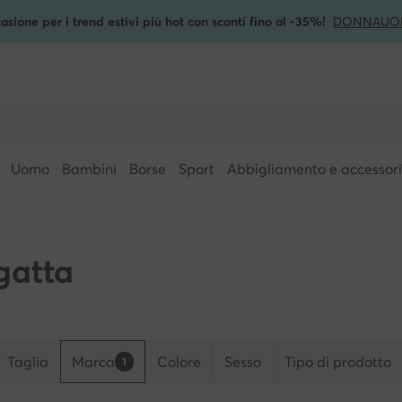
asione per i trend estivi più hot con sconti fino al -35%!
DONNA
UO
Uomo
Bambini
Borse
Sport
Abbigliamento e accessori
gatta
Taglia
Marca
Colore
Sesso
Tipo di prodotto
1