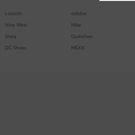
Lasocki
adidas
Nine West
Nike
Shaq
Quiksilver
DC Shoes
MEXX