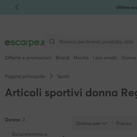
Ultima occ
VAI AL CONTENUTO PRINCIPALE
VAI ALLA RICERCA
Offerte e promozioni
Brand
Novità
I più amati
Donna
Pagina principale
Sport
Articoli sportivi donna Re
Donna
Quantità di prodotti:
2
Ordina per
Prezzo
Escursionismo e