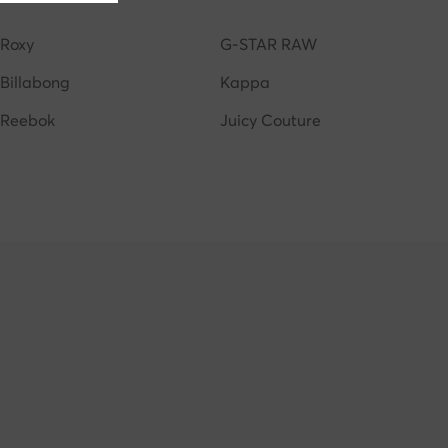
Roxy
G-STAR RAW
Billabong
Kappa
Reebok
Juicy Couture