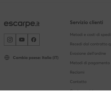
Servizio clienti
Metodi e costi di sped
Recedi dal contratto q
Evasione dell'ordine
Cambia paese: Italia (IT)
Metodi di pagamento
Reclami
Contatto
Centro assistenza