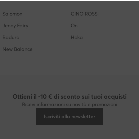
Salomon
GINO ROSSI
Jenny Fairy
On
Badura
Hoka
New Balance
Ottieni il -10 € di sconto sui tuoi acquisti
Ricevi informazioni su novità e promozioni
Iscriviti alla newsletter