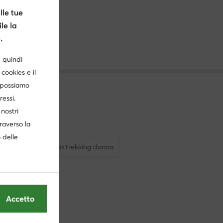
le tue
le la
.
è quindi
cookies e il
, possiamo
ressi.
nostri
traverso la
o delle
nna
Columbia trekking donna
 Asics
Scarpe scoglio donna
Accetto