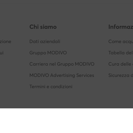
Chi siamo
Informaz
izione
Dati aziendali
Come acqui
ui
Gruppo MODIVO
Tabella del
Carriera nel Gruppo MODIVO
Cura delle 
MODIVO Advertising Services
Sicurezza 
Termini e condizioni