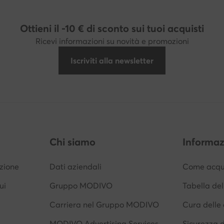
Ottieni il -10 € di sconto sui tuoi acquisti
Ricevi informazioni su novità e promozioni
Iscriviti alla newsletter
Chi siamo
Informaz
izione
Dati aziendali
Come acqui
ui
Gruppo MODIVO
Tabella del
Carriera nel Gruppo MODIVO
Cura delle 
MODIVO Advertising Services
Sicurezza 