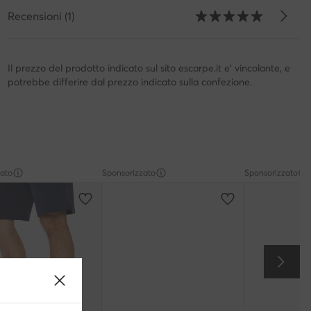
Recensioni (1)
Il prezzo del prodotto indicato sul sito escarpe.it e' vincolante, e
potrebbe differire dal prezzo indicato sulla confezione.
zato
Sponsorizzato
Sponsorizzato