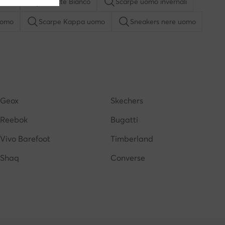
mani
Ciabatte Bianco
Scarpe uomo invernali
uomo
Scarpe Kappa uomo
Sneakers nere uomo
Crocs uomo
Scarpe uomo New Balance
 uomo
Scarpe adidas uomo
Sneakers grigie uomo
Geox
Skechers
Reebok
Bugatti
Vivo Barefoot
Timberland
Shaq
Converse