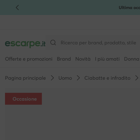
Ultima occ
VAI AL CONTENUTO PRINCIPALE
VAI ALLA RICERCA
Offerte e promozioni
Brand
Novità
I più amati
Donna
Pagina principale
Uomo
Ciabatte e infradito
Occasione