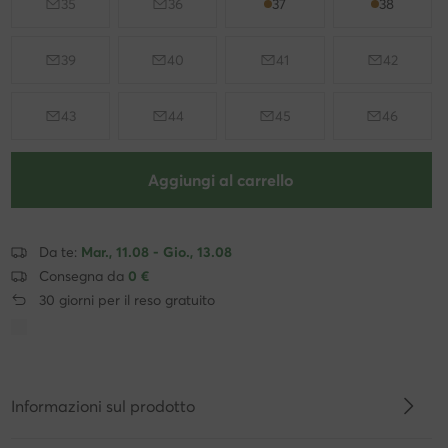
35
36
37
38
39
40
41
42
43
44
45
46
Aggiungi al carrello
Da te:
Mar., 11.08 - Gio., 13.08
Consegna da
0 €
30 giorni per il reso gratuito
Informazioni sul prodotto