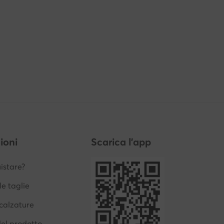
ioni
Scarica l'app
stare?
le taglie
calzature
del prodotto