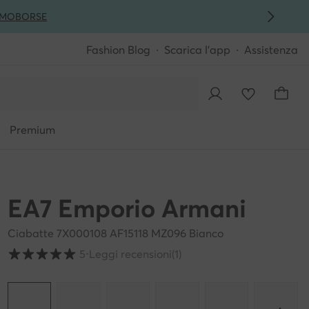
MO
BORSE
Fashion Blog
Scarica l'app
Assistenza
Premium
EA7 Emporio Armani
Ciabatte 7X000108 AF15118 MZ096 Bianco
Valutazione clienti su scala da 1 a 5
5
⋅
Leggi recensioni
(1)