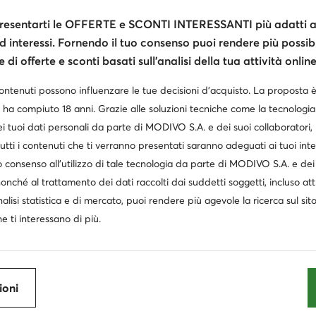
esentarti le OFFERTE e SCONTI INTERESSANTI più adatti al
Occasione
d interessi. Fornendo il tuo consenso puoi rendere più possibi
extra -35% Codice: SUMMER
extra -15% Codice: SUMMER
extra
di offerte e sconti basati sull’analisi della tua attività online
kenstock
Reebok
Reebok
batte · Nero
Ciabatte · Nero
contenuti possono influenzare le tue decisioni d’acquisto. La proposta 
zzo attuale
99
€
20,95
€
20,95
€
 ha compiuto 18 anni. Grazie alle soluzioni tecniche come la tecnologia 
zzo regolare
59,95 €
-16%
i tuoi dati personali da parte di MODIVO S.A. e dei suoi collaboratori
zzo più basso
53,99 €
-7%
utti i contenuti che ti verranno presentati saranno adeguati ai tuoi inte
 consenso all’utilizzo di tale tecnologia da parte di MODIVO S.A. e dei 
nonché al trattamento dei dati raccolti dai suddetti soggetti, incluso at
nalisi statistica e di mercato, puoi rendere più agevole la ricerca sul sit
e ti interessano di più.
ioni