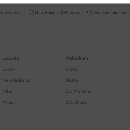
adito uomo EA7 Emporio Armani
Ciabatte uomo EA7 Emporio Ar
chers uomo
New Balance 574 uomo
Sneakers bianche 
rpe Reebok uomo
New Balance 530 uomo
uma uomo
Scarpe Guess uomo
Scarpe Liu Jo uomo
haq scarpe uomo
Birkenstock uomo
G-Star Raw scarpe
Lacsote
Palladium
timberland uomo
New Balance nere uomo
Crocs
Hoka
New Balance
BOSS
Nike
Dr. Martens
Asics
DC Shoes