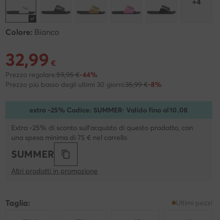
+4
Colore:
Bianco
32,99
Prezzo attuale 32,99 €
€
Prezzo regolare:
59,95 €
-44%
Prezzo più basso degli ultimi 30 giorni:
35,99 €
-8%
extra -25% Codice: SUMMER
· Valido fino al
10
.
08
Extra -25% di sconto sull'acquisto di questo prodotto, con
una spesa minima di 75 € nel carrello
SUMMER
Altri prodotti in promozione
Taglia:
Ultimi pezzi