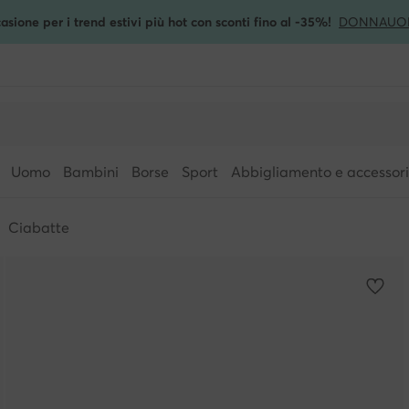
asione per i trend estivi più hot con sconti fino al -35%!
DONNA
UO
Uomo
Bambini
Borse
Sport
Abbigliamento e accessori
Ciabatte