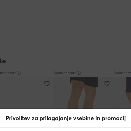
te
nsorizzato
Sponsorizzato
Sponsoriz
Privolitev za prilagajanje vsebine in promocij