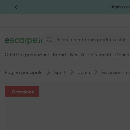
Ultima occ
VAI AL CONTENUTO PRINCIPALE
VAI ALLA RICERCA
Offerte e promozioni
Brand
Novità
I più amati
Donna
Pagina principale
Sport
Uomo
Escursionismo
Occasione