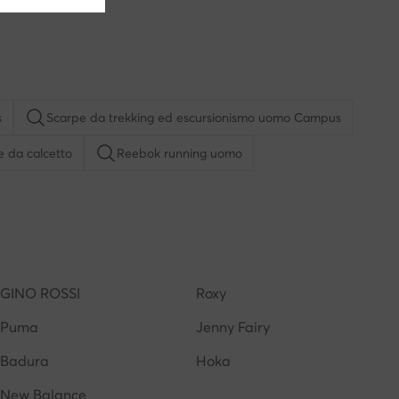
s
Scarpe da trekking ed escursionismo uomo Campus
e da calcetto
Reebok running uomo
Saucony scarpe running
Scarpe da calcio adidas
New Balance running uomo
GINO ROSSI
Roxy
Puma
Jenny Fairy
Badura
Hoka
New Balance