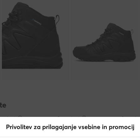
te
nsorizzato
Sponsorizzato
Sponsoriz
Privolitev za prilagajanje vsebine in promocij