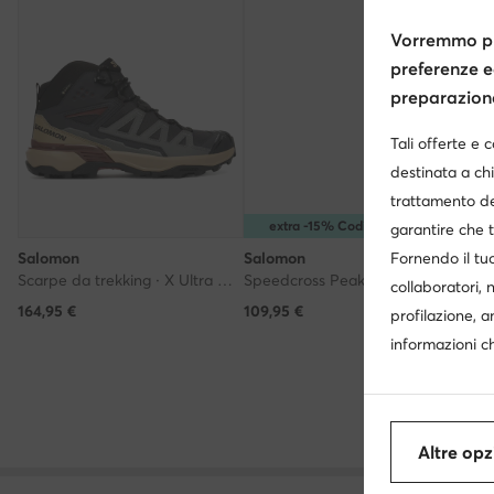
Vorremmo pr
preferenze e
preparazione 
Tali offerte e 
destinata a chi
trattamento de
extra -15% Codice: SUMMER
garantire che t
Fornendo il tuo
Salomon
Salomon
Sa
Scarpe da trekking · X Ultra 360 Mid Gore-Tex L47743300 · Grigio
Speedcross Peak L47974700 · Scarpe running
collaboratori, 
164,95
€
109,95
€
199
profilazione, a
informazioni ch
Altre opz