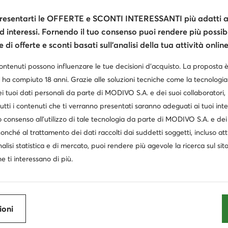
esentarti le OFFERTE e SCONTI INTERESSANTI più adatti al
d interessi. Fornendo il tuo consenso puoi rendere più possibi
di offerte e sconti basati sull’analisi della tua attività online
contenuti possono influenzare le tue decisioni d’acquisto. La proposta 
 ha compiuto 18 anni. Grazie alle soluzioni tecniche come la tecnologia 
Occasi
i tuoi dati personali da parte di MODIVO S.A. e dei suoi collaboratori
extra -10% Codice: SUMMER
extra
utti i contenuti che ti verranno presentati saranno adeguati ai tuoi inte
 consenso all’utilizzo di tale tecnologia da parte di MODIVO S.A. e dei 
lomon
Asics
Asics
Scarpe da trekking · Quest Echo Gore-Tex L49146200 · Grigio
Gel-Rocket 12 1071A116 · Scarpe indoor
nonché al trattamento dei dati raccolti dai suddetti soggetti, incluso at
Prezzo attuale
Prezzo a
,99
€
65,99
€
67,99
€
nalisi statistica e di mercato, puoi rendere più agevole la ricerca sul sit
Prezzo regolare
74,99 €
Prezzo reg
e ti interessano di più.
Prezzo più basso
63,99 €
Prezzo più
ioni