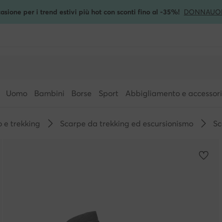
asione per i trend estivi più hot con sconti fino al -35%!
DONNA
UO
Uomo
Bambini
Borse
Sport
Abbigliamento e accessori
 e trekking
Scarpe da trekking ed escursionismo
Sc