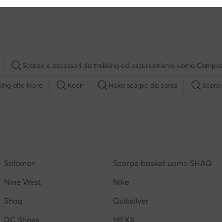
Scarpe e accessori da trekking ed escursionismo uomo Campu
king alte Nero
Keen
Hoka scarpe da corsa
Scarp
omo
Scarpe basket nere
Scarpe da running bianche
Scarpe columbia uomo
Scarpe da tennis uomo
Altra
Salomon
Scarpe basket uomo SHAQ
Merrell
Nine West
Nike
Shaq
Quiksilver
DC Shoes
MEXX