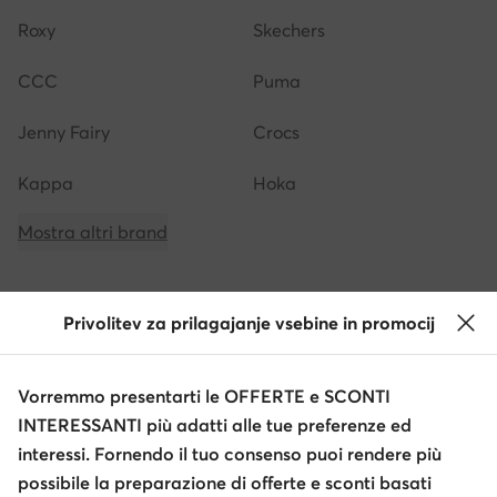
Roxy
Skechers
CCC
Puma
Jenny Fairy
Crocs
Kappa
Hoka
Mostra altri brand
Privolitev za prilagajanje vsebine in promocij
Ottieni il -10 € di sconto sui tuoi acquisti
Vorremmo presentarti le OFFERTE e SCONTI
Ricevi informazioni su novità e promozioni
INTERESSANTI più adatti alle tue preferenze ed
Iscriviti alla newsletter
interessi. Fornendo il tuo consenso puoi rendere più
possibile la preparazione di offerte e sconti basati