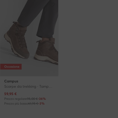
Occasione
Campus
Scarpe da trekking · Tampa CM0107322860 · Marrone
Prezzo attuale
59,95
€
Prezzo regolare
95,00 €
-36%
Prezzo più basso
61,95 €
-3%