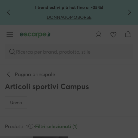
VAI AL CONTENUTO PRINCIPALE
VAI ALLA RICERCA
I trend estivi più hot fino al -35%!
DONNA
UOMO
BORSE
Ricerca per brand, prodotto, stile
Pagina principale
Articoli sportivi Campus
Uomo
Prodotti: 1
·
Filtri selezionati (1)