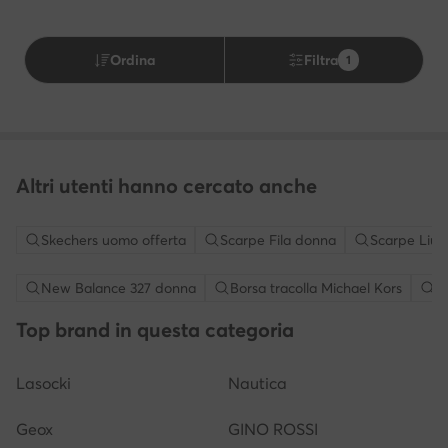
Ordina
Filtra
1
Altri utenti hanno cercato anche
Skechers uomo offerta
Scarpe Fila donna
Scarpe Liu 
New Balance 327 donna
Borsa tracolla Michael Kors
S
Top brand in questa categoria
Lasocki
Nautica
Geox
GINO ROSSI