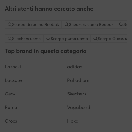
Altri utenti hanno cercato anche
Scarpe da uomo Reebok
Sneakers uomo Reebok
Sne
Skechers uomo
Scarpe puma uomo
Scarpe Guess uo
Top brand in questa categoria
Lasocki
adidas
Lacsote
Palladium
Geox
Skechers
Puma
Vagabond
Crocs
Hoka