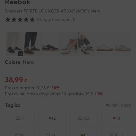
Reebok
Sneakers FORTE LOUNGER AR30252MBCY Nero
Valutazione clienti su scala da 1 a 5
5
⋅
Leggi recensioni
(1)
Colore:
Nero
38,99
Prezzo attuale 38,99 €
€
Prezzo regolare:
61,35 €
-36%
Prezzo più basso degli ultimi 30 giorni:
44,95 €
-13%
Taglia:
Ultimi pezzi
41
42
42.5
43
44
44.5
45
45.5