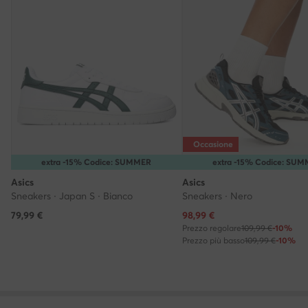
Occasione
extra -15% Codice: SUMMER
extra -15% Codice: SU
Asics
Asics
Sneakers · Japan S · Bianco
Sneakers · Nero
Prezzo attuale
79,99
€
98,99
€
Prezzo regolare
109,99 €
-10%
Prezzo più basso
109,99 €
-10%