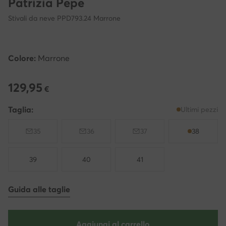
Patrizia Pepe
Stivali da neve PPD793.24 Marrone
Colore:
Marrone
129,95
129,95 €
€
Taglia:
Ultimi pezzi
35
36
37
38
39
40
41
Guida alle taglie
Aggiungi al carrello