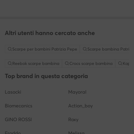
Altri utenti hanno cercato anche
Scarpe per bambini Patrizia Pepe
Scarpe bambina Patrizi
Reebok scarpe bambina
Crocs scarpe bambina
Kappa
Top brand in questa categoria
Lasocki
Mayoral
Biomecanics
Action_boy
GINO ROSSI
Roxy
Froddo
Melissa