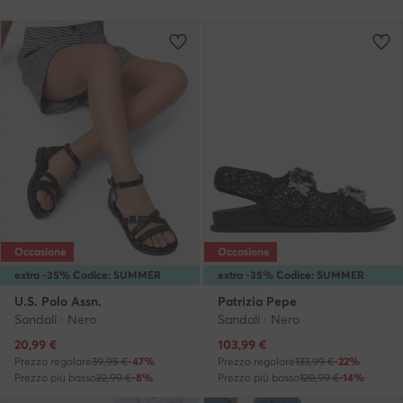
Occasione
Occasione
extra -35% Codice: SUMMER
extra -35% Codice: SUMMER
U.S. Polo Assn.
Patrizia Pepe
Sandali · Nero
Sandali · Nero
Prezzo attuale
Prezzo attuale
20,99
€
103,99
€
Prezzo regolare
39,95 €
-47%
Prezzo regolare
133,99 €
-22%
Prezzo più basso
22,99 €
-8%
Prezzo più basso
120,99 €
-14%