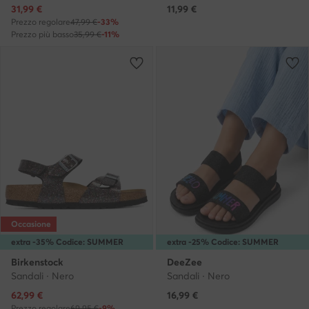
Prezzo attuale
31,99
€
11,99
€
Prezzo regolare
47,99 €
-33%
Prezzo più basso
35,99 €
-11%
Occasione
extra -35% Codice: SUMMER
extra -25% Codice: SUMMER
Birkenstock
DeeZee
Sandali · Nero
Sandali · Nero
Prezzo attuale
62,99
€
16,99
€
Prezzo regolare
69,95 €
-9%