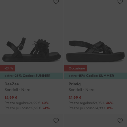
-24%
Occasione
extra -25% Codice: SUMMER
extra -15% Codice: SUMMER
DeeZee
Primigi
Sandali · Nero
Sandali · Nero
Prezzo attuale
Prezzo attuale
14,99
€
31,99
€
Prezzo regolare
24,99 €
-40%
Prezzo regolare
59,95 €
-46%
Prezzo più basso
19,95 €
-24%
Prezzo più basso
34,99 €
-8%