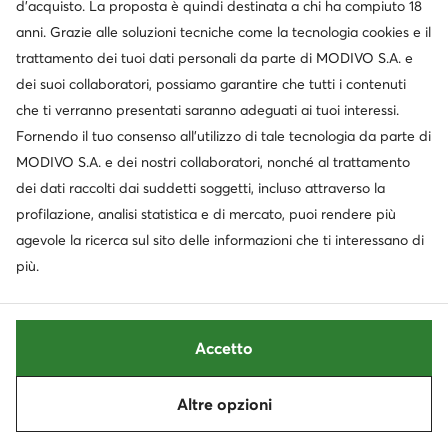
d’acquisto. La proposta è quindi destinata a chi ha compiuto 18
anni. Grazie alle soluzioni tecniche come la tecnologia cookies e il
trattamento dei tuoi dati personali da parte di MODIVO S.A. e
dei suoi collaboratori, possiamo garantire che tutti i contenuti
che ti verranno presentati saranno adeguati ai tuoi interessi.
Fornendo il tuo consenso all’utilizzo di tale tecnologia da parte di
MODIVO S.A. e dei nostri collaboratori, nonché al trattamento
dei dati raccolti dai suddetti soggetti, incluso attraverso la
Occasione
profilazione, analisi statistica e di mercato, puoi rendere più
extra -25% Codice: SUMMER
extra -25% Codice: SUMMER
agevole la ricerca sul sito delle informazioni che ti interessano di
Nelli Blu
adidas
più.
Sandali · Nero
Sandali · Nero
Prezzo attuale
11,99
€
20,99
€
Prezzo regolare
24,95 €
-15%
Prezzo più basso
21,95 €
-4%
Accetto
Altre opzioni
Ordina
Filtra
1