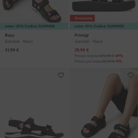
Occasione
extra -25% Codice: SUMMER
extra -15% Codice: SUMMER
Roxy
Primigi
Sandali · Nero
Sandali · Nero
Prezzo attuale
31,99
€
29,99
€
Prezzo regolare
59,95 €
-49%
Prezzo più basso
32,99 €
-9%