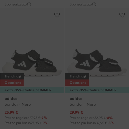
Sponsorizzato
Sponsorizzato
Trending
Trending
Occasione
Occasione
extra -35% Codice: SUMMER
extra -35% Codice: SUMMER
adidas
adidas
Sandali · Nero
Sandali · Nero
Prezzo attuale
Prezzo attuale
25,99
€
29,99
€
Prezzo regolare
27,95 €
-7%
Prezzo regolare
32,95 €
-8%
Prezzo più basso
27,95 €
-7%
Prezzo più basso
32,95 €
-8%