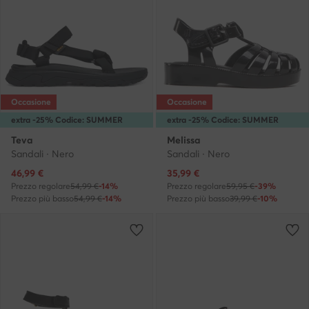
Occasione
Occasione
extra -25% Codice: SUMMER
extra -25% Codice: SUMMER
Teva
Melissa
Sandali · Nero
Sandali · Nero
Prezzo attuale
Prezzo attuale
46,99
€
35,99
€
Prezzo regolare
54,99 €
-14%
Prezzo regolare
59,95 €
-39%
Prezzo più basso
54,99 €
-14%
Prezzo più basso
39,99 €
-10%