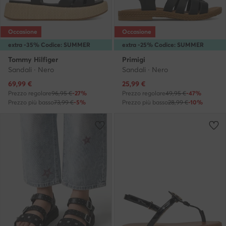
Occasione
Occasione
extra -35% Codice: SUMMER
extra -25% Codice: SUMMER
Tommy Hilfiger
Primigi
Sandali · Nero
Sandali · Nero
Prezzo attuale
Prezzo attuale
69,99
€
25,99
€
Prezzo regolare
96,95 €
-27%
Prezzo regolare
49,95 €
-47%
Prezzo più basso
73,99 €
-5%
Prezzo più basso
28,99 €
-10%