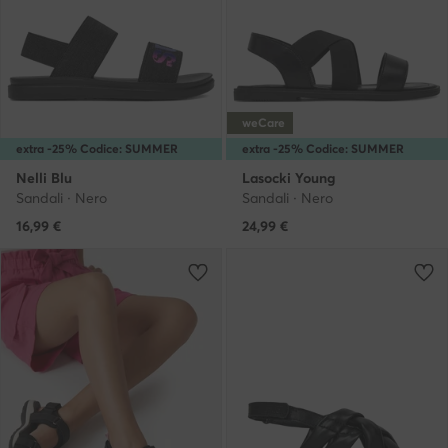
weCare
extra -25% Codice: SUMMER
extra -25% Codice: SUMMER
Nelli Blu
Lasocki Young
Sandali · Nero
Sandali · Nero
16,99
€
24,99
€