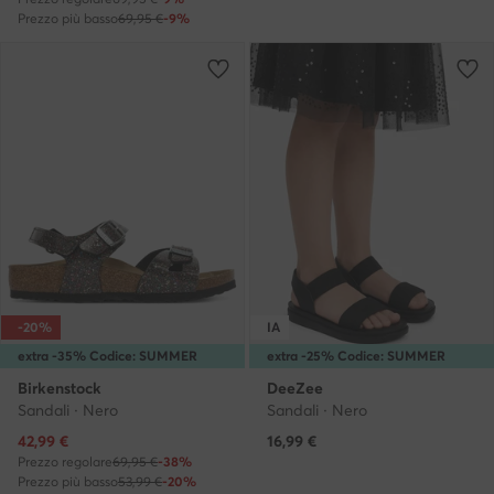
Prezzo più basso
69,95 €
-9%
-20%
IA
extra -35% Codice: SUMMER
extra -25% Codice: SUMMER
Birkenstock
DeeZee
Sandali · Nero
Sandali · Nero
Prezzo attuale
42,99
€
16,99
€
Prezzo regolare
69,95 €
-38%
Prezzo più basso
53,99 €
-20%