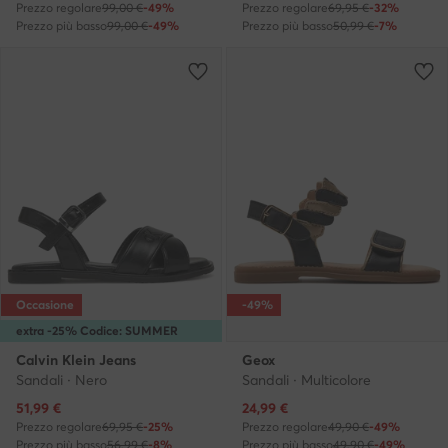
Prezzo regolare
99,00 €
-49%
Prezzo regolare
69,95 €
-32%
Prezzo più basso
99,00 €
-49%
Prezzo più basso
50,99 €
-7%
Occasione
-49%
extra -25% Codice: SUMMER
Calvin Klein Jeans
Geox
Sandali · Nero
Sandali · Multicolore
Prezzo attuale
Prezzo attuale
51,99
€
24,99
€
Prezzo regolare
69,95 €
-25%
Prezzo regolare
49,90 €
-49%
Prezzo più basso
56,99 €
-8%
Prezzo più basso
49,90 €
-49%