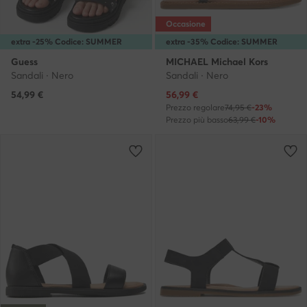
Occasione
extra -25% Codice: SUMMER
extra -35% Codice: SUMMER
Guess
MICHAEL Michael Kors
Sandali · Nero
Sandali · Nero
Prezzo attuale
54,99
€
56,99
€
Prezzo regolare
74,95 €
-23%
Prezzo più basso
63,99 €
-10%