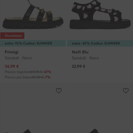
Occasione
extra -15% Codice: SUMMER
extra -25% Codice: SUMMER
Primigi
Nelli Blu
Sandali · Nero
Sandali · Nero
Prezzo attuale
36,99
€
22,99
€
Prezzo regolare
69,95 €
-47%
Prezzo più basso
39,99 €
-7%