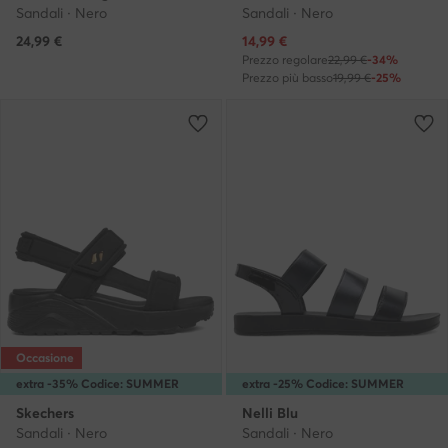
Sandali · Nero
Sandali · Nero
Prezzo attuale
24,99
€
14,99
€
Prezzo regolare
22,99 €
-34%
Prezzo più basso
19,99 €
-25%
Occasione
extra -35% Codice: SUMMER
extra -25% Codice: SUMMER
Skechers
Nelli Blu
Sandali · Nero
Sandali · Nero