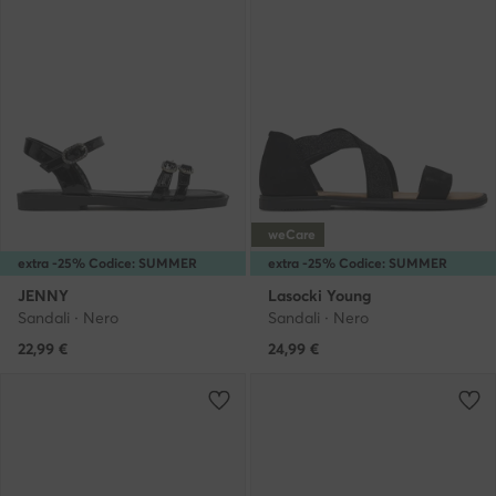
weCare
extra -25% Codice: SUMMER
extra -25% Codice: SUMMER
JENNY
Lasocki Young
Sandali · Nero
Sandali · Nero
22,99
€
24,99
€