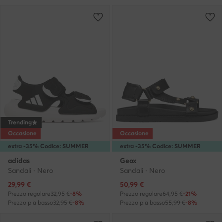
Trending
Occasione
Occasione
extra -35% Codice: SUMMER
extra -35% Codice: SUMMER
adidas
Geox
Sandali · Nero
Sandali · Nero
Prezzo attuale
Prezzo attuale
29,99
€
50,99
€
Prezzo regolare
32,95 €
-8%
Prezzo regolare
64,95 €
-21%
Prezzo più basso
32,95 €
-8%
Prezzo più basso
55,99 €
-8%