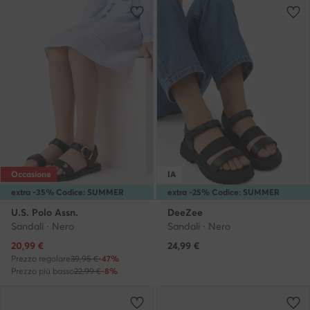
Occasione
IA
extra -35% Codice: SUMMER
extra -25% Codice: SUMMER
U.S. Polo Assn.
DeeZee
Sandali · Nero
Sandali · Nero
Prezzo attuale
20,99
€
24,99
€
Prezzo regolare
39,95 €
-47%
Prezzo più basso
22,99 €
-8%