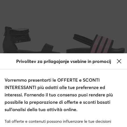
Privolitev za prilagajanje vsebine in promocij
-48%
Occasione
extra -25% Codice: SUMMER
Primigi
adidas
Vorremmo presentarti le OFFERTE e SCONTI
Sandali · Nero
Sandali · Nero
INTERESSANTI più adatti alle tue preferenze ed
Prezzo attuale
Prezzo attuale
26,99
€
20,99
€
interessi. Fornendo il tuo consenso puoi rendere più
Prezzo regolare
52,00 €
-48%
Prezzo regolare
24,95 €
-15%
possibile la preparazione di offerte e sconti basati
Prezzo più basso
52,00 €
-48%
Prezzo più basso
22,99 €
-8%
sull’analisi della tua attività online.
Tali offerte e contenuti possono influenzare le tue decisioni