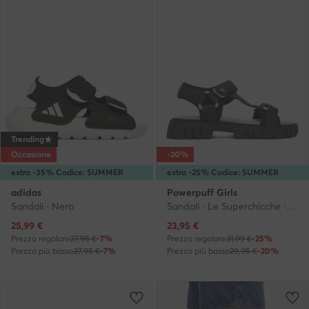
Trending
Occasione
-20%
extra -35% Codice: SUMMER
extra -25% Codice: SUMMER
adidas
Powerpuff Girls
Sandali · Nero
Sandali · Le Superchicche · Nero
Prezzo attuale
Prezzo attuale
25,99
€
23,95
€
Prezzo regolare
27,95 €
-7%
Prezzo regolare
31,99 €
-25%
Prezzo più basso
27,95 €
-7%
Prezzo più basso
29,95 €
-20%