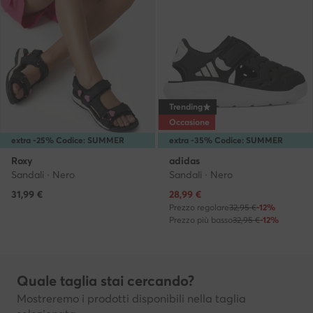
Trending
Occasione
extra -25% Codice: SUMMER
extra -35% Codice: SUMMER
Roxy
adidas
Sandali · Nero
Sandali · Nero
Prezzo attuale
31,99
€
28,99
€
Prezzo regolare
32,95 €
-12%
Prezzo più basso
32,95 €
-12%
Quale taglia stai cercando?
Mostreremo i prodotti disponibili nella taglia