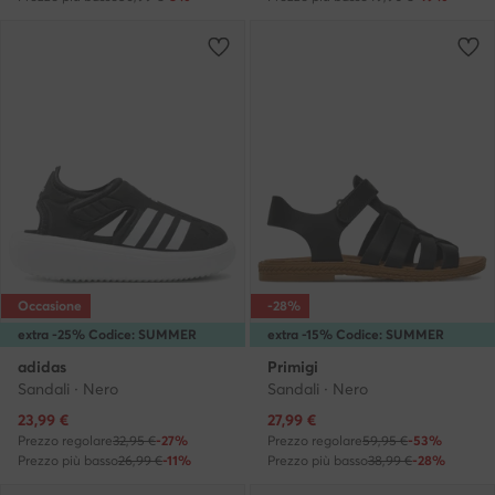
Occasione
-28%
extra -25% Codice: SUMMER
extra -15% Codice: SUMMER
adidas
Primigi
Sandali · Nero
Sandali · Nero
Prezzo attuale
Prezzo attuale
23,99
€
27,99
€
Prezzo regolare
32,95 €
-27%
Prezzo regolare
59,95 €
-53%
Prezzo più basso
26,99 €
-11%
Prezzo più basso
38,99 €
-28%