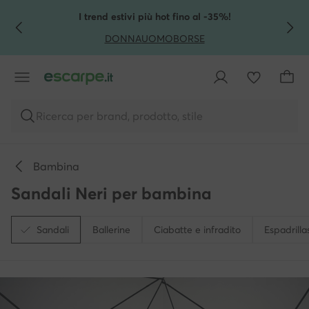
VAI AL CONTENUTO PRINCIPALE
VAI ALLA RICERCA
I trend estivi più hot fino al -35%!
DONNA
UOMO
BORSE
Ricerca per brand, prodotto, stile
Bambina
Sandali Neri per bambina
Sandali
Ballerine
Ciabatte e infradito
Espadrilla