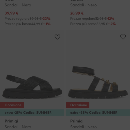
Sandali · Nero
Sandali · Nero
Prezzo attuale
Prezzo attuale
39,99
€
28,99
€
Prezzo regolare
59,95 €
-33%
Prezzo regolare
32,95 €
-12%
Prezzo più basso
44,99 €
-11%
Prezzo più basso
32,95 €
-12%
Occasione
Occasione
extra -25% Codice: SUMMER
extra -35% Codice: SUMMER
Primigi
Primigi
Sandali · Nero
Sandali · Nero