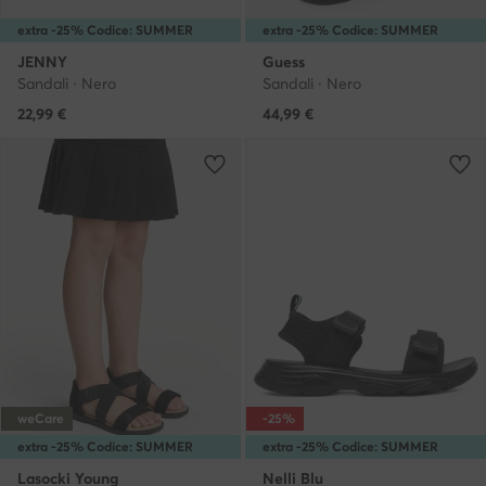
extra -25% Codice: SUMMER
extra -25% Codice: SUMMER
JENNY
Guess
Sandali · Nero
Sandali · Nero
22,99
€
44,99
€
weCare
-25%
extra -25% Codice: SUMMER
extra -25% Codice: SUMMER
Lasocki Young
Nelli Blu