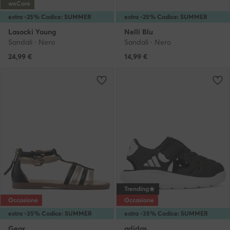
weCare
extra -25% Codice: SUMMER
extra -25% Codice: SUMMER
Lasocki Young
Nelli Blu
Sandali · Nero
Sandali · Nero
24,99
€
14,99
€
Trending
Occasione
Occasione
extra -35% Codice: SUMMER
extra -35% Codice: SUMMER
Geox
adidas