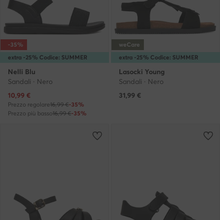
-35%
weCare
extra -25% Codice: SUMMER
extra -25% Codice: SUMMER
Nelli Blu
Lasocki Young
Sandali · Nero
Sandali · Nero
Prezzo attuale
10,99
€
31,99
€
Prezzo regolare
16,99 €
-35%
Prezzo più basso
16,99 €
-35%