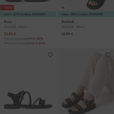
-20%
IA
extra -25% Codice: SUMMER
extra -25% Codice: SUMMER
Roxy
Reebok
Sandali · Nero
Sandali · Nero
Prezzo attuale
23,95
€
22,99
€
Prezzo regolare
31,99 €
-25%
Prezzo più basso
29,95 €
-20%