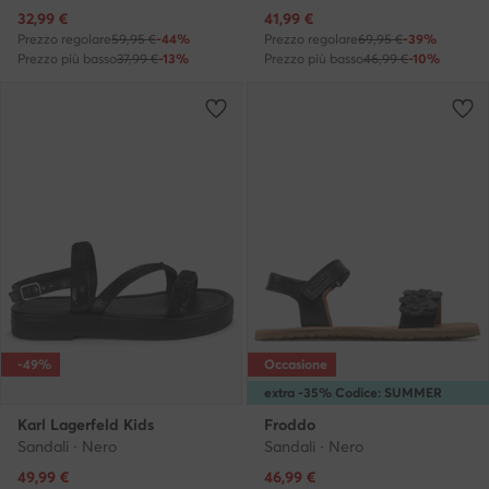
Prezzo attuale
Prezzo attuale
32,99
€
41,99
€
Prezzo regolare
59,95 €
-44%
Prezzo regolare
69,95 €
-39%
Prezzo più basso
37,99 €
-13%
Prezzo più basso
46,99 €
-10%
-49%
Occasione
extra -35% Codice: SUMMER
Karl Lagerfeld Kids
Froddo
Sandali · Nero
Sandali · Nero
Prezzo attuale
Prezzo attuale
49,99
€
46,99
€