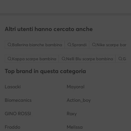
Altri utenti hanno cercato anche
Ballerina bianche bambina
Sprandi
Nike scarpe bamb
Kappa scarpe bambina
Nelli Blu scarpe bambina
Geo
Top brand in questa categoria
Lasocki
Mayoral
Biomecanics
Action_boy
GINO ROSSI
Roxy
Froddo
Melissa