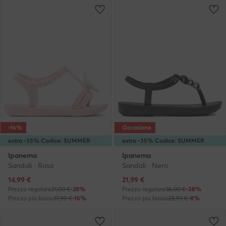
-16%
Occasione
extra -35% Codice: SUMMER
extra -35% Codice: SUMMER
Ipanema
Ipanema
Sandali · Rosa
Sandali · Nero
Prezzo attuale
Prezzo attuale
14,99
€
21,99
€
Prezzo regolare
21,00 €
-28%
Prezzo regolare
36,00 €
-38%
Prezzo più basso
17,99 €
-16%
Prezzo più basso
23,99 €
-8%