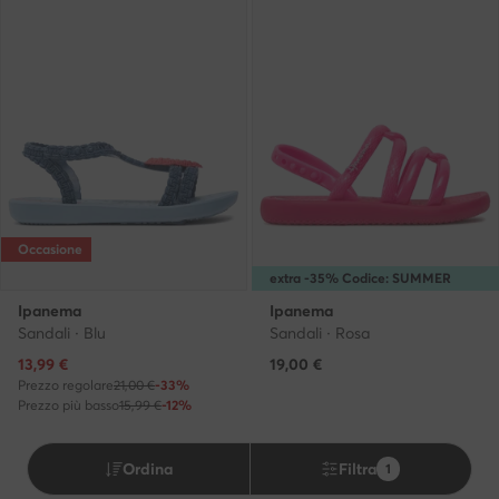
Occasione
extra -35% Codice: SUMMER
Ipanema
Ipanema
Sandali · Blu
Sandali · Rosa
Prezzo attuale
13,99
€
19,00
€
Prezzo regolare
21,00 €
-33%
Prezzo più basso
15,99 €
-12%
Ordina
Filtra
1