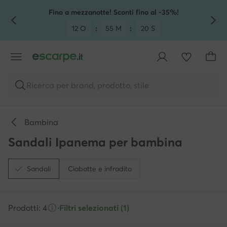
VAI AL CONTENUTO PRINCIPALE
VAI ALLA RICERCA
Fino a mezzanotte! Sconti fino al -35%!
12 O
:
55 M
:
20 S
Ricerca per brand, prodotto, stile
Bambina
Sandali Ipanema per bambina
Sandali
Ciabatte e infradito
Prodotti: 4
·
Filtri selezionati (1)