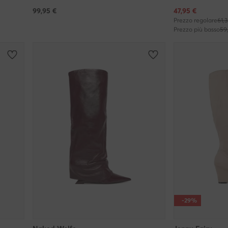
Prezzo attuale
99,95
€
47,95
€
Prezzo regolare
61,
Prezzo più basso
59
-29%