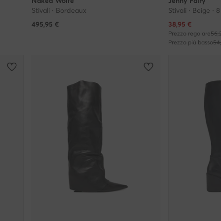
Naked Wolfe
Jenny Fairy
Stivali · Bordeaux
Stivali · Beige · 
Prezzo attuale
495,95
€
38,95
€
Prezzo regolare
56,
Prezzo più basso
54