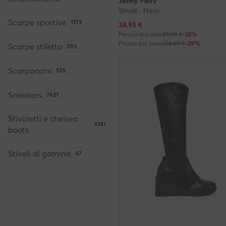
Jenny Fairy
Stivali · Nero
Scarpe sportive
Quantità di prodotti:
1173
Prezzo attuale
38,95
€
Prezzo regolare
49,99 €
-22%
Prezzo più basso
54,99 €
-29%
Scarpe stiletto
Quantità di prodotti:
703
Scarponcini
Quantità di prodotti:
575
Sneakers
Quantità di prodotti:
7621
Stivaletti e chelsea
Quantità di prodotti:
4741
boots
Stivali di gomma
Quantità di prodotti:
47