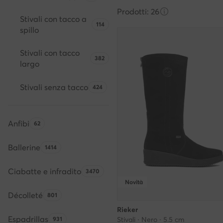
Prodotti: 26
Stivali con tacco a
Quantità di prodotti:
114
spillo
Stivali con tacco
Quantità di prodotti:
382
largo
Stivali senza tacco
Quantità di prodotti:
424
Anfibi
Quantità di prodotti:
62
Ballerine
Quantità di prodotti:
1414
Ciabatte e infradito
Quantità di prodotti:
3470
Novità
Décolleté
Quantità di prodotti:
801
Rieker
Espadrillas
Quantità di prodotti:
931
Stivali · Nero · 5.5 cm