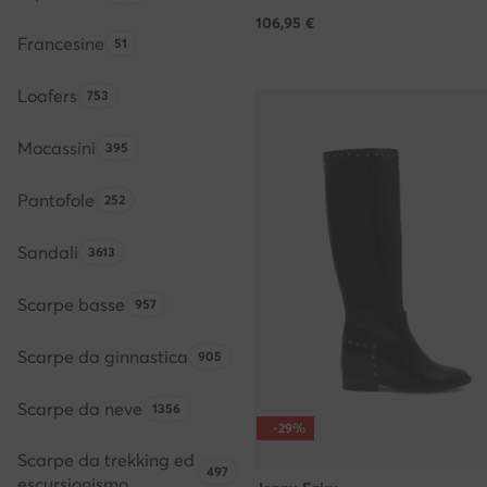
106,95
€
Francesine
Quantità di prodotti:
51
Loafers
Quantità di prodotti:
753
Mocassini
Quantità di prodotti:
395
Pantofole
Quantità di prodotti:
252
Sandali
Quantità di prodotti:
3613
Scarpe basse
Quantità di prodotti:
957
Scarpe da ginnastica
Quantità di prodotti:
905
Scarpe da neve
Quantità di prodotti:
1356
-29%
Scarpe da trekking ed
Quantità di prodotti:
497
escursionismo