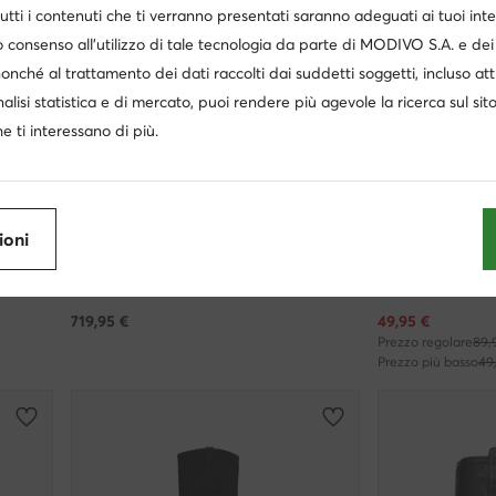
utti i contenuti che ti verranno presentati saranno adeguati ai tuoi inte
 consenso all’utilizzo di tale tecnologia da parte di MODIVO S.A. e dei 
nonché al trattamento dei dati raccolti dai suddetti soggetti, incluso at
nalisi statistica e di mercato, puoi rendere più agevole la ricerca sul sit
e ti interessano di più.
weCare
ioni
Patrizia Pepe
Go Soft
Stivali · Nero · 7.5 cm
Stivali · Nero
Prezzo attuale
719,95
€
49,95
€
Prezzo regolare
89,
Prezzo più basso
49