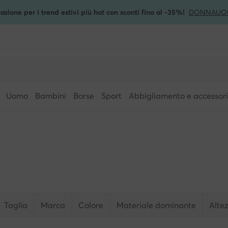
asione per i trend estivi più hot con sconti fino al -35%!
DONNA
UO
Uomo
Bambini
Borse
Sport
Abbigliamento e accessori
Taglia
Marca
Colore
Materiale dominante
Alte