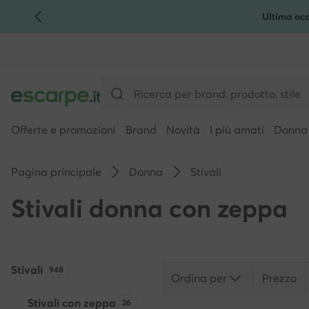
Ultima occ
VAI AL CONTENUTO PRINCIPALE
VAI ALLA RICERCA
Offerte e promozioni
Brand
Novità
I più amati
Donna
Pagina principale
Donna
Stivali
Stivali donna con zeppa
Stivali
Quantità di prodotti:
948
Ordina per
Prezzo
Stivali con zeppa
Quantità di prodotti:
26