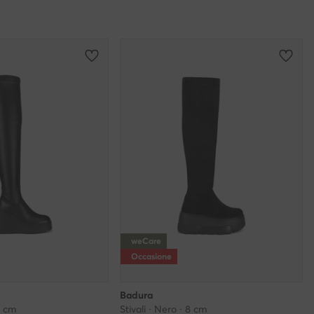
weCare
Occasione
Badura
0 cm
Stivali · Nero · 8 cm