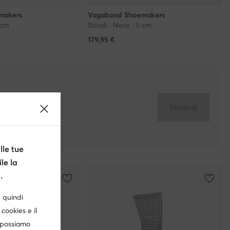
makers
Vagabond Shoemakers
 cm
Stivali · Nero · 5 cm
179,95
€
Mostra
le tue
le la
.
è quindi
cookies e il
, possiamo