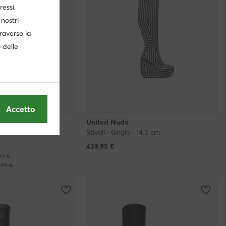
ressi.
nostri
traverso la
o delle
Accetto
United Nude
Stivali · Grigio · 14.5 cm
439,95
€
99 €
,99 €