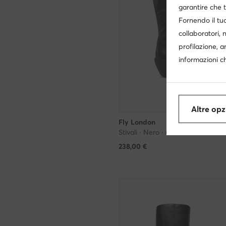
garantire che t
Fornendo il tuo
collaboratori, 
profilazione, a
informazioni ch
Altre opz
Fly London
Stivali · Nero · 6 cm
238,00
€