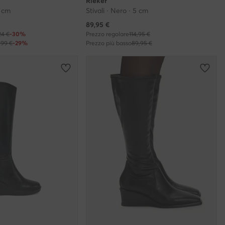
Rieker
8 cm
Stivali · Nero · 5 cm
Prezzo attuale
89,95
€
24 €
-30%
Prezzo regolare
114,95 €
,99 €
-29%
Prezzo più basso
89,95 €