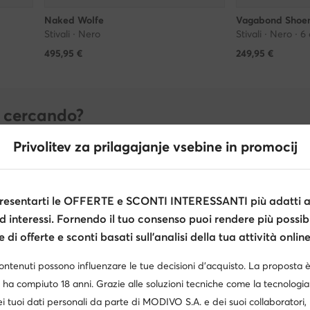
Naked Wolfe
Vagabond Shoe
Stivali · Nero
Stivali · Nero · 6
495,95
€
249,95
€
i cercando?
isponibili nella taglia selezionata.
Privolitev za prilagajanje vsebine in promocij
39
40
41
42
esentarti le OFFERTE e SCONTI INTERESSANTI più adatti al
d interessi. Fornendo il tuo consenso puoi rendere più possibi
di offerte e sconti basati sull’analisi della tua attività online
contenuti possono influenzare le tue decisioni d’acquisto. La proposta 
 ha compiuto 18 anni. Grazie alle soluzioni tecniche come la tecnologia 
i tuoi dati personali da parte di MODIVO S.A. e dei suoi collaboratori