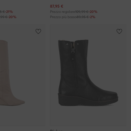
Prezzo attuale
87,95
€
35 €
-21%
Prezzo regolare
109,99 €
-20%
,99 €
-20%
Prezzo più basso
89,95 €
-2%