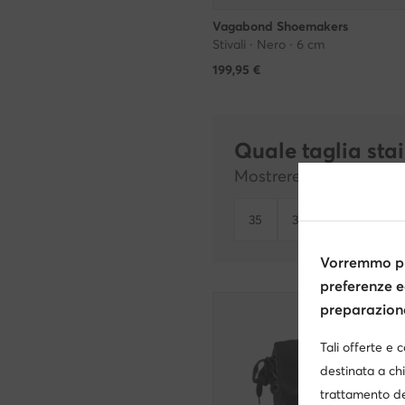
Vagabond Shoemakers
Stivali · Nero · 6 cm
199,95
€
Quale taglia sta
Mostreremo i prodotti d
35
36
37
38
Vorremmo pr
preferenze e
preparazione 
Tali offerte e 
destinata a chi
trattamento de