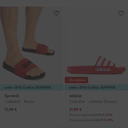
Occasione
extra -25% Codice: SUMMER
extra -25% Codice: SUMMER
Sprandi
adidas
Ciabatte · Rosso
Ciabatte · adilette Shower GZ5923 · Rosso
Prezzo attuale
11,99
€
21,99
€
Prezzo regolare
27,95 €
-21%
Prezzo più basso
23,99 €
-8%