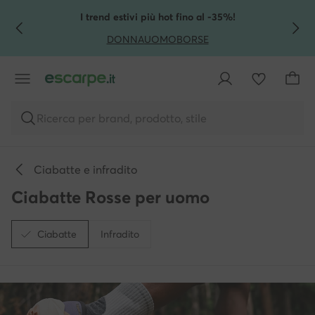
VAI AL CONTENUTO PRINCIPALE
VAI ALLA RICERCA
I trend estivi più hot fino al -35%!
DONNA
UOMO
BORSE
Ricerca per brand, prodotto, stile
Ciabatte e infradito
Ciabatte Rosse per uomo
Ciabatte
Infradito