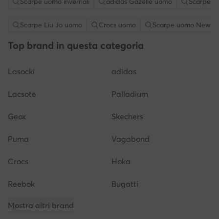
Scarpe uomo invernali
adidas Gazelle uomo
Scarpe A
Scarpe Liu Jo uomo
Crocs uomo
Scarpe uomo New B
Top brand in questa categoria
Lasocki
adidas
Lacsote
Palladium
Geox
Skechers
Puma
Vagabond
Crocs
Hoka
Reebok
Bugatti
Mostra altri brand