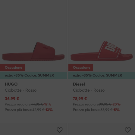
Occasione
Occasione
extra -35% Codice: SUMMER
extra -35% Codice: SUMMER
HUGO
Diesel
Ciabatte · Rosso
Ciabatte · Rosso
Prezzo attuale
Prezzo attuale
36,99
€
78,99
€
Prezzo regolare
44,95 €
-17%
Prezzo regolare
99,95 €
-20%
Prezzo più basso
42,99 €
-13%
Prezzo più basso
83,99 €
-5%