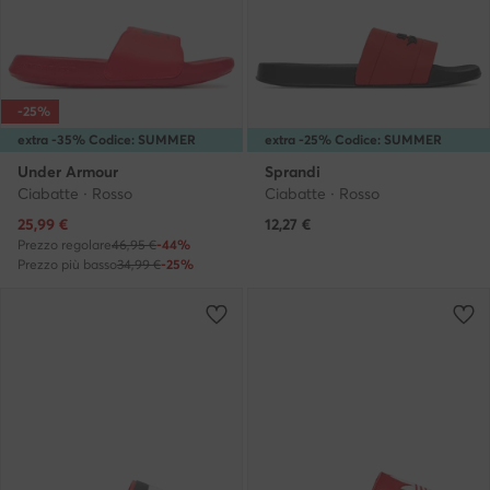
-25%
extra -35% Codice: SUMMER
extra -25% Codice: SUMMER
Under Armour
Sprandi
Ciabatte · Rosso
Ciabatte · Rosso
Prezzo attuale
25,99
€
12,27
€
Prezzo regolare
46,95 €
-44%
Prezzo più basso
34,99 €
-25%