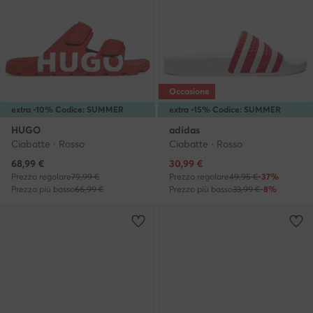
Occasione
extra -10% Codice: SUMMER
extra -15% Codice: SUMMER
HUGO
adidas
Ciabatte · Rosso
Ciabatte · Rosso
Prezzo attuale
Prezzo attuale
68,99
€
30,99
€
Prezzo regolare
79,99 €
Prezzo regolare
49,95 €
-37%
Prezzo più basso
66,99 €
Prezzo più basso
33,99 €
-8%