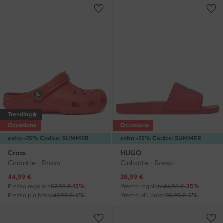
Trending
Occasione
Occasione
extra -25% Codice: SUMMER
extra -25% Codice: SUMMER
Crocs
HUGO
Ciabatte · Rosso
Ciabatte · Rosso
Prezzo attuale
Prezzo attuale
44,99
€
28,99
€
Prezzo regolare
52,95 €
-15%
Prezzo regolare
44,95 €
-35%
Prezzo più basso
47,99 €
-6%
Prezzo più basso
30,99 €
-6%