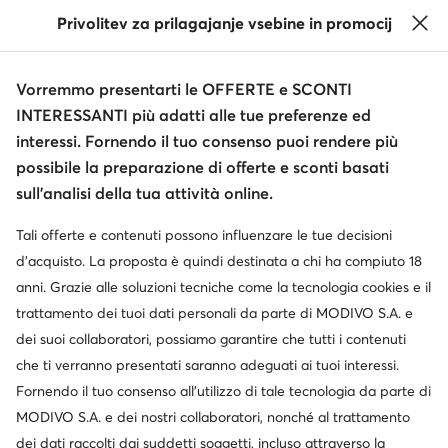
Privolitev za prilagajanje vsebine in promocij
Informazioni
Vorremmo presentarti le OFFERTE e SCONTI
INTERESSANTI più adatti alle tue preferenze ed
interessi. Fornendo il tuo consenso puoi rendere più
possibile la preparazione di offerte e sconti basati
sull’analisi della tua attività online.
Tali offerte e contenuti possono influenzare le tue decisioni
Cambia paese: Italia (IT)
d’acquisto. La proposta è quindi destinata a chi ha compiuto 18
anni. Grazie alle soluzioni tecniche come la tecnologia cookies e il
trattamento dei tuoi dati personali da parte di MODIVO S.A. e
© escarpe.it 2026
dei suoi collaboratori, possiamo garantire che tutti i contenuti
Termini e condizioni
Modifica impostazioni
che ti verranno presentati saranno adeguati ai tuoi interessi.
Informativa sulla privacy
Protezione dei dati
Fornendo il tuo consenso all’utilizzo di tale tecnologia da parte di
MODIVO S.A. e dei nostri collaboratori, nonché al trattamento
dei dati raccolti dai suddetti soggetti, incluso attraverso la