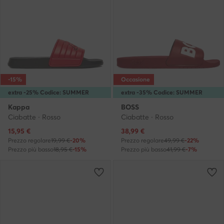
-15%
Occasione
extra -25% Codice: SUMMER
extra -35% Codice: SUMMER
Kappa
BOSS
Ciabatte · Rosso
Ciabatte · Rosso
Prezzo attuale
Prezzo attuale
15,95
€
38,99
€
Prezzo regolare
19,99 €
-20%
Prezzo regolare
49,99 €
-22%
Prezzo più basso
18,95 €
-15%
Prezzo più basso
41,99 €
-7%