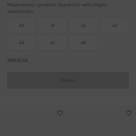
Mostreremo i prodotti disponibili nella taglia
selezionata.
40
41
42
43
44
45
46
Vedi di più
Mostra