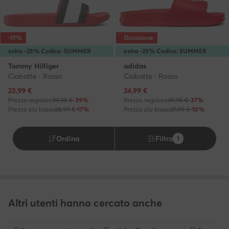
-17%
Occasione
extra -25% Codice: SUMMER
extra -25% Codice: SUMMER
Tommy Hilfiger
adidas
Ciabatte · Rosso
Ciabatte · Rosso
Prezzo attuale
Prezzo attuale
23,99
€
24,99
€
Prezzo regolare
39,95 €
-39%
Prezzo regolare
39,95 €
-37%
Prezzo più basso
28,99 €
-17%
Prezzo più basso
27,99 €
-10%
Ordina
Filtra
1
Altri utenti hanno cercato anche