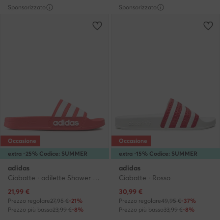
Sponsorizzato
Sponsorizzato
Occasione
Occasione
extra -25% Codice: SUMMER
extra -15% Codice: SUMMER
adidas
adidas
Ciabatte · adilette Shower GZ5923 · Rosso
Ciabatte · Rosso
Prezzo attuale
Prezzo attuale
21,99
€
30,99
€
Prezzo regolare
27,95 €
-21%
Prezzo regolare
49,95 €
-37%
Prezzo più basso
23,99 €
-8%
Prezzo più basso
33,99 €
-8%