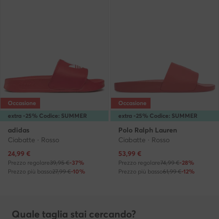
Occasione
Occasione
extra -25% Codice: SUMMER
extra -25% Codice: SUMMER
adidas
Polo Ralph Lauren
Ciabatte · Rosso
Ciabatte · Rosso
Prezzo attuale
Prezzo attuale
24,99
€
53,99
€
Prezzo regolare
39,95 €
-37%
Prezzo regolare
74,99 €
-28%
Prezzo più basso
27,99 €
-10%
Prezzo più basso
61,99 €
-12%
Quale taglia stai cercando?