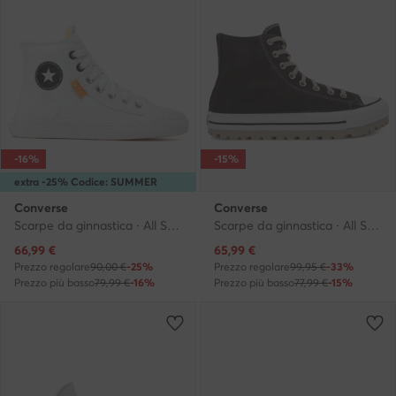
-16%
-15%
extra -25% Codice: SUMMER
Converse
Converse
Scarpe da ginnastica · All Star · Bianco
Scarpe da ginnastica · All Star · Marrone
Prezzo attuale
Prezzo attuale
66,99
€
65,99
€
Prezzo regolare
90,00 €
-25%
Prezzo regolare
99,95 €
-33%
Prezzo più basso
79,99 €
-16%
Prezzo più basso
77,99 €
-15%