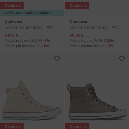
Occasione
Occasione
extra -35% Codice: SUMMER
Converse
Converse
Scarpe da ginnastica · All Star · Beige
Scarpe da ginnastica · All Star · Marrone
Prezzo attuale
Prezzo attuale
53,99
€
50,95
€
Prezzo regolare
95,00 €
-43%
Prezzo regolare
74,95 €
-32%
Prezzo più basso
56,99 €
-5%
Prezzo più basso
53,95 €
-5%
Occasione
Occasione