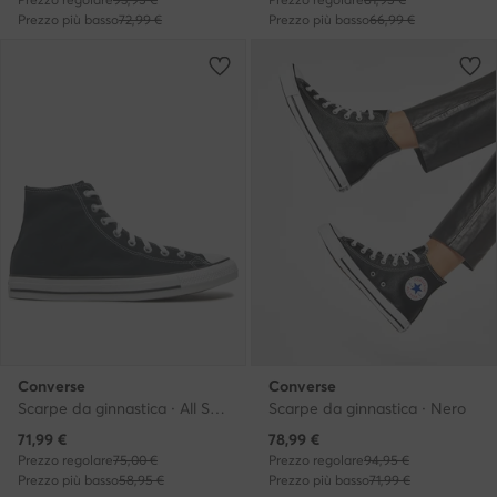
Prezzo più basso
72,99 €
Prezzo più basso
66,99 €
Converse
Converse
Scarpe da ginnastica · All Star · Nero
Scarpe da ginnastica · Nero
Prezzo attuale
Prezzo attuale
71,99
€
78,99
€
Prezzo regolare
75,00 €
Prezzo regolare
94,95 €
Prezzo più basso
58,95 €
Prezzo più basso
71,99 €