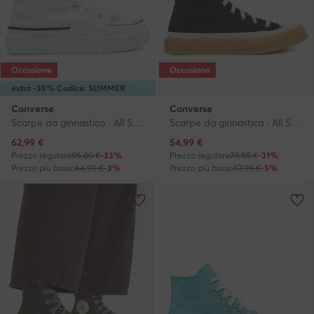
Occasione
Occasione
extra -35% Codice: SUMMER
Converse
Converse
Scarpe da ginnastica · All Star · Crema
Scarpe da ginnastica · All Star · Nero
Prezzo attuale
Prezzo attuale
62,99
€
54,99
€
Prezzo regolare
95,00 €
-33%
Prezzo regolare
79,95 €
-31%
Prezzo più basso
64,99 €
-3%
Prezzo più basso
57,99 €
-5%