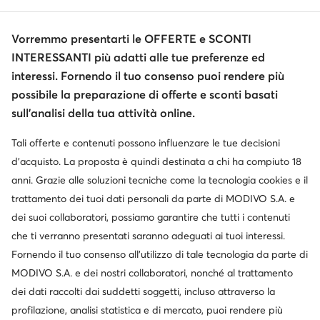
Informazioni
Vorremmo presentarti le OFFERTE e SCONTI
INTERESSANTI più adatti alle tue preferenze ed
interessi. Fornendo il tuo consenso puoi rendere più
possibile la preparazione di offerte e sconti basati
sull’analisi della tua attività online.
Tali offerte e contenuti possono influenzare le tue decisioni
Cambia paese: Italia (IT)
d’acquisto. La proposta è quindi destinata a chi ha compiuto 18
anni. Grazie alle soluzioni tecniche come la tecnologia cookies e il
trattamento dei tuoi dati personali da parte di MODIVO S.A. e
© escarpe.it 2026
dei suoi collaboratori, possiamo garantire che tutti i contenuti
Termini e condizioni
Modifica impostazioni
che ti verranno presentati saranno adeguati ai tuoi interessi.
Informativa sulla privacy
Protezione dei dati
Fornendo il tuo consenso all’utilizzo di tale tecnologia da parte di
MODIVO S.A. e dei nostri collaboratori, nonché al trattamento
dei dati raccolti dai suddetti soggetti, incluso attraverso la
profilazione, analisi statistica e di mercato, puoi rendere più