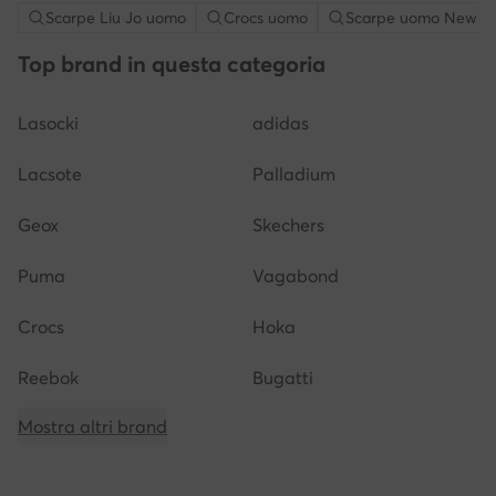
Scarpe Liu Jo uomo
Crocs uomo
Scarpe uomo New B
Top brand in questa categoria
Lasocki
adidas
Lacsote
Palladium
Geox
Skechers
Puma
Vagabond
Crocs
Hoka
Reebok
Bugatti
Mostra altri brand