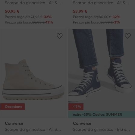
Scarpe da ginnastica · All Star · Nero
Scarpe da ginnastica · All Star · Grigio
Prezzo attuale
Prezzo attuale
50,95
€
53,99
€
Prezzo regolare
74,95 €
-32%
Prezzo regolare
80,00 €
-32%
Prezzo più basso
58,95 €
-13%
Prezzo più basso
55,99 €
-3%
Occasione
-17%
extra -35% Codice: SUMMER
Converse
Converse
Scarpe da ginnastica · All Star · Beige
Scarpe da ginnastica · Blu scuro