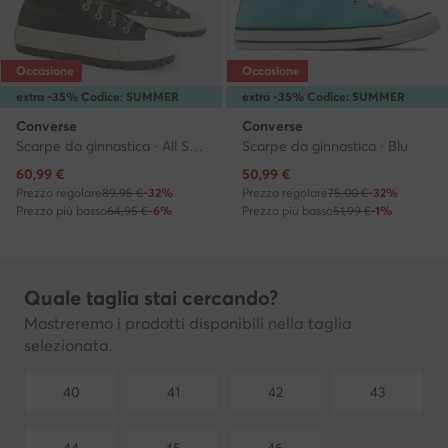
Occasione
Occasione
extra -35% Codice: SUMMER
extra -35% Codice: SUMMER
Converse
Converse
Scarpe da ginnastica · All Star · Marrone
Scarpe da ginnastica · Blu
Prezzo attuale
Prezzo attuale
60,99
€
50,99
€
Prezzo regolare
89,95 €
-32%
Prezzo regolare
75,00 €
-32%
Prezzo più basso
64,95 €
-6%
Prezzo più basso
51,99 €
-1%
Quale taglia stai cercando?
Mostreremo i prodotti disponibili nella taglia
selezionata.
40
41
42
43