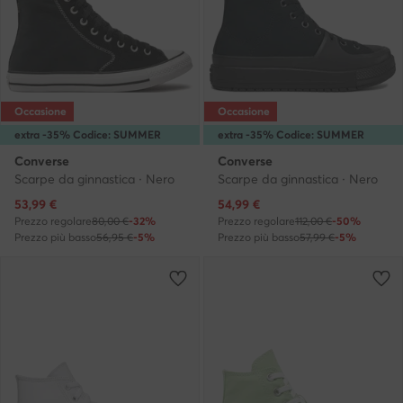
Occasione
Occasione
extra -35% Codice: SUMMER
extra -35% Codice: SUMMER
Converse
Converse
Scarpe da ginnastica · Nero
Scarpe da ginnastica · Nero
Prezzo attuale
Prezzo attuale
53,99
€
54,99
€
Prezzo regolare
80,00 €
-32%
Prezzo regolare
112,00 €
-50%
Prezzo più basso
56,95 €
-5%
Prezzo più basso
57,99 €
-5%