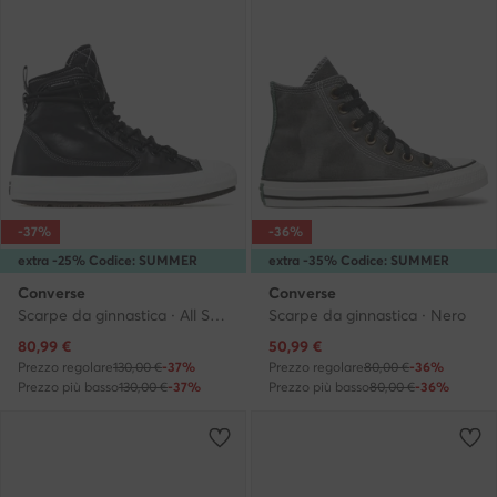
-37%
-36%
extra -25% Codice: SUMMER
extra -35% Codice: SUMMER
Converse
Converse
Scarpe da ginnastica · All Star · Nero
Scarpe da ginnastica · Nero
Prezzo attuale
Prezzo attuale
80,99
€
50,99
€
Prezzo regolare
130,00 €
-37%
Prezzo regolare
80,00 €
-36%
Prezzo più basso
130,00 €
-37%
Prezzo più basso
80,00 €
-36%