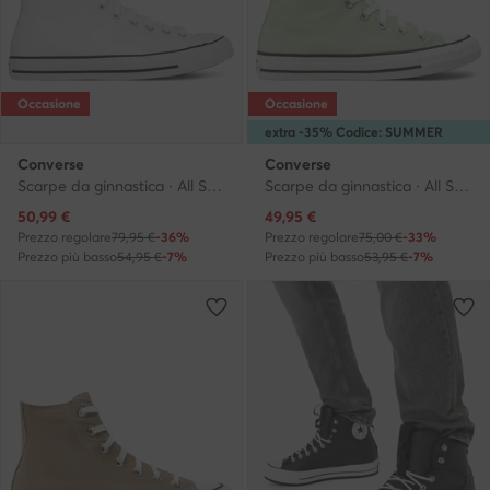
Occasione
Occasione
extra -35% Codice: SUMMER
Converse
Converse
Scarpe da ginnastica · All Star · Bianco
Scarpe da ginnastica · All Star · Verde
Prezzo attuale
Prezzo attuale
50,99
€
49,95
€
Prezzo regolare
79,95 €
-36%
Prezzo regolare
75,00 €
-33%
Prezzo più basso
54,95 €
-7%
Prezzo più basso
53,95 €
-7%