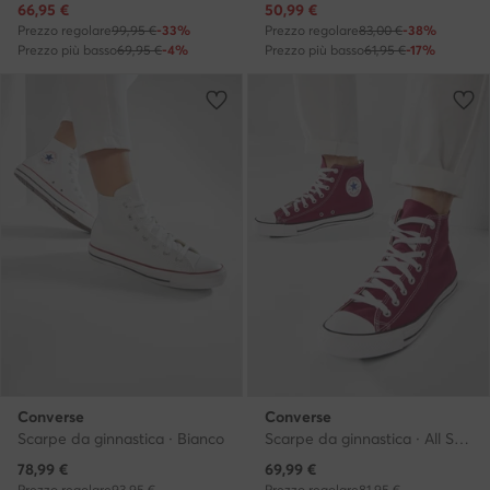
Prezzo attuale
Prezzo attuale
66,95
€
50,99
€
Prezzo regolare
99,95 €
-33%
Prezzo regolare
83,00 €
-38%
Prezzo più basso
69,95 €
-4%
Prezzo più basso
61,95 €
-17%
Converse
Converse
Scarpe da ginnastica · Bianco
Scarpe da ginnastica · All Star · Bordeaux
Prezzo attuale
Prezzo attuale
78,99
€
69,99
€
Prezzo regolare
93,95 €
Prezzo regolare
81,95 €