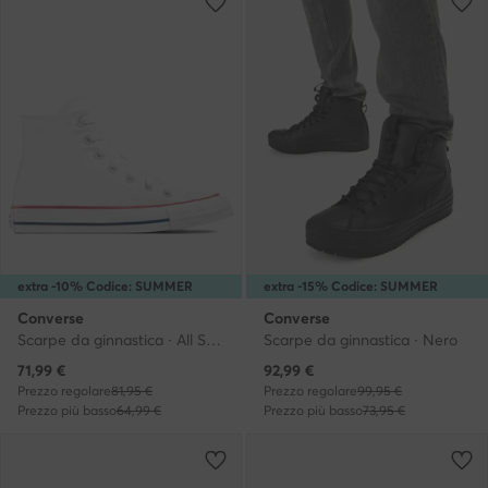
extra -10% Codice: SUMMER
extra -15% Codice: SUMMER
Converse
Converse
Scarpe da ginnastica · All Star · Bianco
Scarpe da ginnastica · Nero
Prezzo attuale
Prezzo attuale
71,99
€
92,99
€
Prezzo regolare
81,95 €
Prezzo regolare
99,95 €
Prezzo più basso
64,99 €
Prezzo più basso
73,95 €