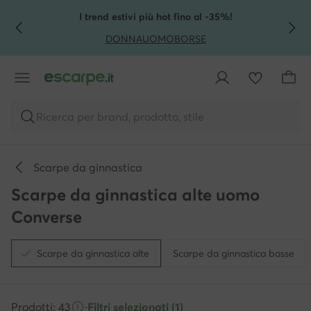
VAI AL CONTENUTO PRINCIPALE
VAI ALLA RICERCA
I trend estivi più hot fino al -35%!
DONNA
UOMO
BORSE
Ricerca per brand, prodotto, stile
Scarpe da ginnastica
Scarpe da ginnastica alte uomo
Converse
Scarpe da ginnastica alte
Scarpe da ginnastica basse
Prodotti: 43
·
Filtri selezionati (1)