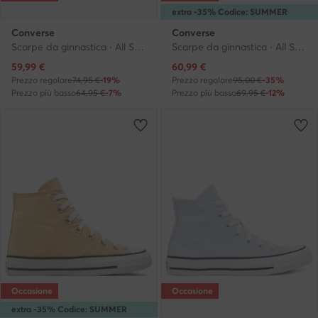
extra -35% Codice: SUMMER
Converse
Converse
Scarpe da ginnastica · All Star · Beige
Scarpe da ginnastica · All Star · Beige
Prezzo attuale
Prezzo attuale
59,99
€
60,99
€
Prezzo regolare
74,95 €
-19%
Prezzo regolare
95,00 €
-35%
Prezzo più basso
64,95 €
-7%
Prezzo più basso
69,95 €
-12%
Occasione
Occasione
extra -35% Codice: SUMMER