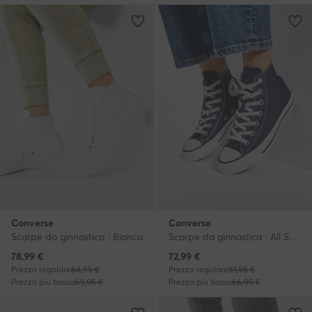
Converse
Converse
Scarpe da ginnastica · Bianco
Scarpe da ginnastica · All Star · Blu scuro
Prezzo attuale
Prezzo attuale
78,99
€
72,99
€
Prezzo regolare
84,95 €
Prezzo regolare
81,95 €
Prezzo più basso
69,95 €
Prezzo più basso
66,99 €