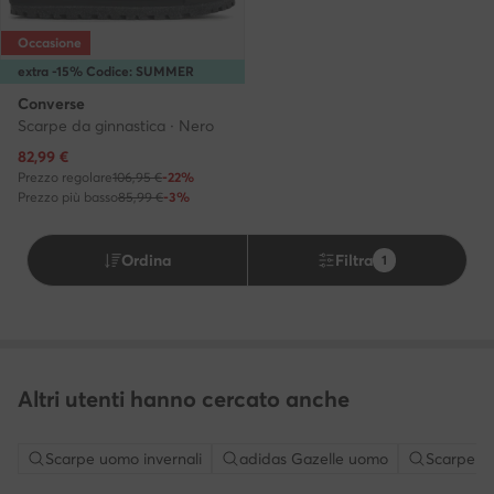
Occasione
extra -15% Codice: SUMMER
Converse
Scarpe da ginnastica · Nero
Prezzo attuale
82,99
€
Prezzo regolare
106,95 €
-22%
Prezzo più basso
85,99 €
-3%
Ordina
Filtra
1
Altri utenti hanno cercato anche
Scarpe uomo invernali
adidas Gazelle uomo
Scarpe A