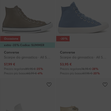
Occasione
-20%
extra -35% Codice: SUMMER
Converse
Converse
Scarpe da ginnastica · All Star · Marrone
Scarpe da ginnastica · All Star · Blu scuro
Prezzo attuale
Prezzo attuale
57,99
€
53,95
€
Prezzo regolare
89,95 €
-35%
Prezzo regolare
74,95 €
-28%
Prezzo più basso
60,99 €
-4%
Prezzo più basso
67,95 €
-20%