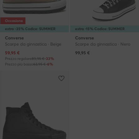
Occasione
extra -35% Codice: SUMMER
extra -15% Codice: SUMMER
Converse
Converse
Scarpe da ginnastica · Beige
Scarpe da ginnastica · Nero
Prezzo attuale
59,95
€
99,95
€
Prezzo regolare
89,95 €
-33%
Prezzo più basso
63,95 €
-6%