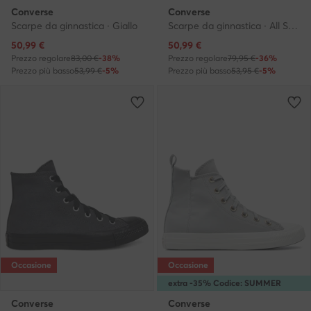
Converse
Converse
Scarpe da ginnastica · Giallo
Scarpe da ginnastica · All Star · Azzurro chiaro
Prezzo attuale
Prezzo attuale
50,99
€
50,99
€
Prezzo regolare
83,00 €
-38%
Prezzo regolare
79,95 €
-36%
Prezzo più basso
53,99 €
-5%
Prezzo più basso
53,95 €
-5%
Occasione
Occasione
extra -35% Codice: SUMMER
Converse
Converse