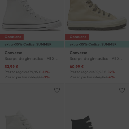
Occasione
Occasione
extra -35% Codice: SUMMER
extra -35% Codice: SUMMER
Converse
Converse
Scarpe da ginnastica · All Star · Grigio
Scarpe da ginnastica · All Star · Beige
Prezzo attuale
Prezzo attuale
53,99
€
60,99
€
Prezzo regolare
79,95 €
-32%
Prezzo regolare
89,95 €
-32%
Prezzo più basso
55,99 €
-3%
Prezzo più basso
64,95 €
-6%