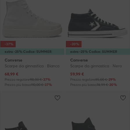
-37%
-20%
extra -25% Codice: SUMMER
extra -25% Codice: SUMMER
Converse
Converse
Scarpe da ginnastica · Bianco
Scarpe da ginnastica · Nero
Prezzo attuale
Prezzo attuale
68,99
€
59,99
€
Prezzo regolare
110,00 €
-37%
Prezzo regolare
85,00 €
-29%
Prezzo più basso
110,00 €
-37%
Prezzo più basso
74,99 €
-20%