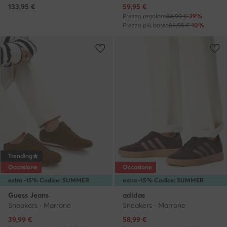
Prezzo attuale
133,95
€
59,95
€
Prezzo regolare
84,99 €
-29%
Prezzo più basso
66,95 €
-10%
Trending
Occasione
Occasione
extra -15% Codice: SUMMER
extra -15% Codice: SUMMER
Guess Jeans
adidas
Sneakers · Marrone
Sneakers · Marrone
Prezzo attuale
Prezzo attuale
39,99
€
58,99
€