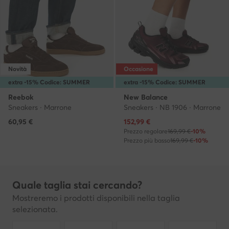
Novità
Occasione
extra -15% Codice: SUMMER
extra -15% Codice: SUMMER
Reebok
New Balance
Sneakers · Marrone
Sneakers · NB 1906 · Marrone
Prezzo attuale
60,95
€
152,99
€
Prezzo regolare
169,99 €
-10%
Prezzo più basso
169,99 €
-10%
Quale taglia stai cercando?
Mostreremo i prodotti disponibili nella taglia
selezionata.