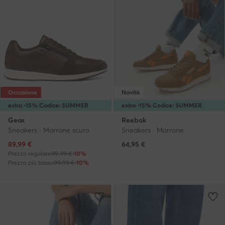
Occasione
Novità
extra -15% Codice: SUMMER
extra -15% Codice: SUMMER
Geox
Reebok
Sneakers · Marrone scuro
Sneakers · Marrone
Prezzo attuale
89,99
€
64,95
€
Prezzo regolare
99,99 €
-10%
Prezzo più basso
99,99 €
-10%