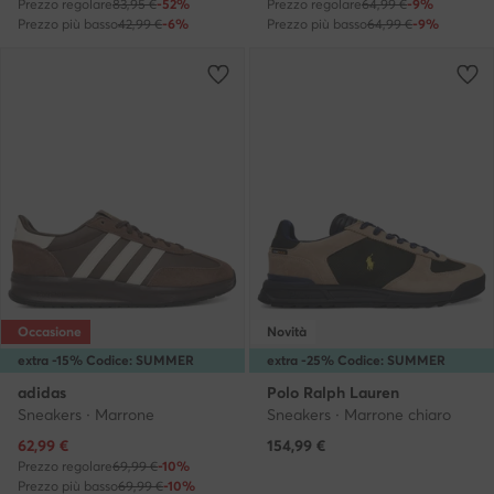
Prezzo regolare
83,95 €
-52%
Prezzo regolare
64,99 €
-9%
Prezzo più basso
42,99 €
-6%
Prezzo più basso
64,99 €
-9%
Occasione
Novità
extra -15% Codice: SUMMER
extra -25% Codice: SUMMER
adidas
Polo Ralph Lauren
Sneakers · Marrone
Sneakers · Marrone chiaro
Prezzo attuale
62,99
€
154,99
€
Prezzo regolare
69,99 €
-10%
Prezzo più basso
69,99 €
-10%