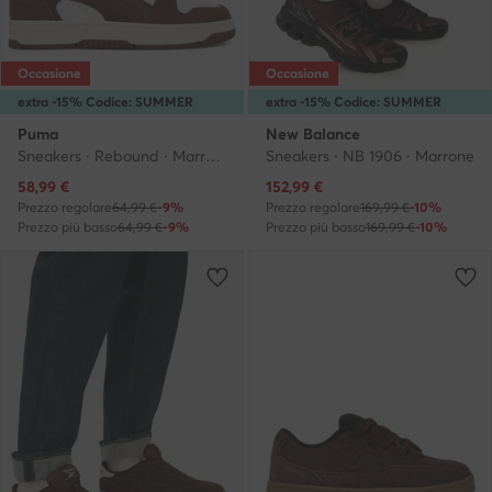
Occasione
Occasione
extra -15% Codice: SUMMER
extra -15% Codice: SUMMER
Puma
New Balance
Sneakers · Rebound · Marrone
Sneakers · NB 1906 · Marrone
Prezzo attuale
Prezzo attuale
58,99
€
152,99
€
Prezzo regolare
64,99 €
-9%
Prezzo regolare
169,99 €
-10%
Prezzo più basso
64,99 €
-9%
Prezzo più basso
169,99 €
-10%