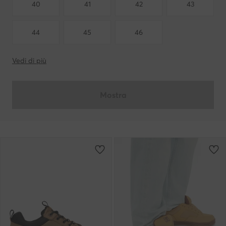
40
41
42
43
44
45
46
Vedi di più
Mostra