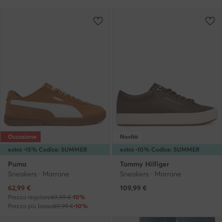
Occasione
Novità
extra -15% Codice: SUMMER
extra -10% Codice: SUMMER
Puma
Tommy Hilfiger
Sneakers · Marrone
Sneakers · Marrone
Prezzo attuale
62,99
€
109,99
€
Prezzo regolare
69,99 €
-10%
Prezzo più basso
69,99 €
-10%