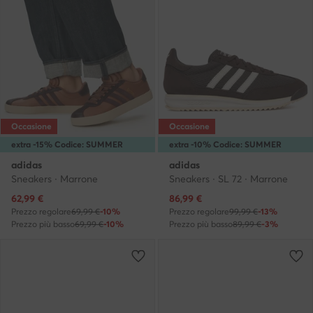
Occasione
Occasione
extra -15% Codice: SUMMER
extra -10% Codice: SUMMER
adidas
adidas
Sneakers · Marrone
Sneakers · SL 72 · Marrone
Prezzo attuale
Prezzo attuale
62,99
€
86,99
€
Prezzo regolare
69,99 €
-10%
Prezzo regolare
99,99 €
-13%
Prezzo più basso
69,99 €
-10%
Prezzo più basso
89,99 €
-3%