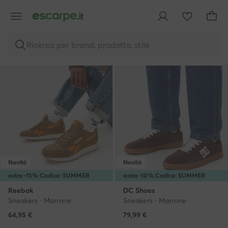
Prodotti: 438
·
Filtri selezionati (1)
Sponsorizzato
Sponsorizzato
Ricerca per brand, prodotto, stile
Novità
Novità
extra -15% Codice: SUMMER
extra -10% Codice: SUMMER
Reebok
DC Shoes
Sneakers · Marrone
Sneakers · Marrone
64,95
€
79,99
€