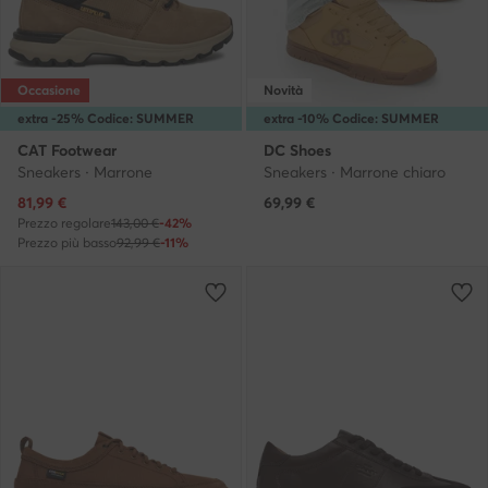
Occasione
Novità
extra -25% Codice: SUMMER
extra -10% Codice: SUMMER
CAT Footwear
DC Shoes
Sneakers · Marrone
Sneakers · Marrone chiaro
Prezzo attuale
81,99
€
69,99
€
Prezzo regolare
143,00 €
-42%
Prezzo più basso
92,99 €
-11%