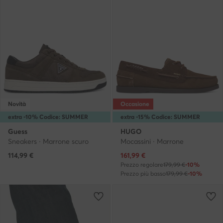
Novità
Occasione
extra -10% Codice: SUMMER
extra -15% Codice: SUMMER
Guess
HUGO
Sneakers · Marrone scuro
Mocassini · Marrone
Prezzo attuale
114,99
€
161,99
€
Prezzo regolare
179,99 €
-10%
Prezzo più basso
179,99 €
-10%