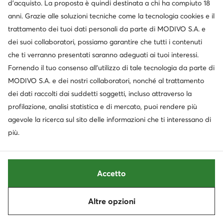
d’acquisto. La proposta è quindi destinata a chi ha compiuto 18
anni. Grazie alle soluzioni tecniche come la tecnologia cookies e il
trattamento dei tuoi dati personali da parte di MODIVO S.A. e
dei suoi collaboratori, possiamo garantire che tutti i contenuti
Novità
Occasione
che ti verranno presentati saranno adeguati ai tuoi interessi.
extra -25% Codice: SUMMER
extra -10% Codice: SUMMER
Fornendo il tuo consenso all’utilizzo di tale tecnologia da parte di
Tommy Hilfiger
adidas
MODIVO S.A. e dei nostri collaboratori, nonché al trattamento
Sneakers · Marrone
Sneakers · Marrone
dei dati raccolti dai suddetti soggetti, incluso attraverso la
Prezzo attuale
139,99
€
80,99
€
profilazione, analisi statistica e di mercato, puoi rendere più
Prezzo regolare
89,99 €
-10%
Prezzo più basso
89,99 €
-10%
agevole la ricerca sul sito delle informazioni che ti interessano di
più.
Accetto
Altre opzioni
Ordina
Filtra
1