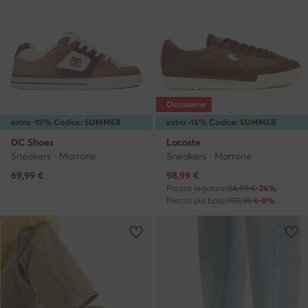
Occasione
extra -15% Codice: SUMMER
extra -15% Codice: SUMMER
DC Shoes
Lacoste
Sneakers · Marrone
Sneakers · Marrone
Prezzo attuale
69,99
€
98,99
€
Prezzo regolare
134,99 €
-26%
Prezzo più basso
107,99 €
-8%