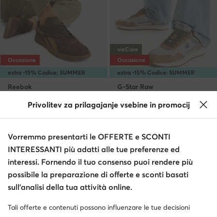
weCare
Occasione
Occasione
extra -15% Codice: SUMMER
extra -15% Codice: SUMMER
Reebok
G-Star Raw
Sneakers · Marrone
Sneakers · Marrone
Privolitev za prilagajanje vsebine in promocij
Prezzo attuale
Prezzo attuale
48,99
€
40,99
€
Prezzo regolare
93,95 €
-47%
Prezzo regolare
76,95 €
-46%
Prezzo più basso
54,99 €
-10%
Prezzo più basso
44,99 €
-8%
Vorremmo presentarti le OFFERTE e SCONTI
INTERESSANTI più adatti alle tue preferenze ed
interessi. Fornendo il tuo consenso puoi rendere più
possibile la preparazione di offerte e sconti basati
sull’analisi della tua attività online.
Tali offerte e contenuti possono influenzare le tue decisioni