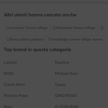
Altri utenti hanno cercato anche
Accessori Tommy Hilfiger
Pelletteria Tommy Hilfiger
Ci
Borsa adidas palestra
Portafoglio tommy hilfiger donna
Top brand in questa categoria
Lasocki
Nautica
BOSS
Michael Kors
Calvin Klein
Guess
Patrizia Pepe
GINO ROSSI
Roxy
G-STAR RAW