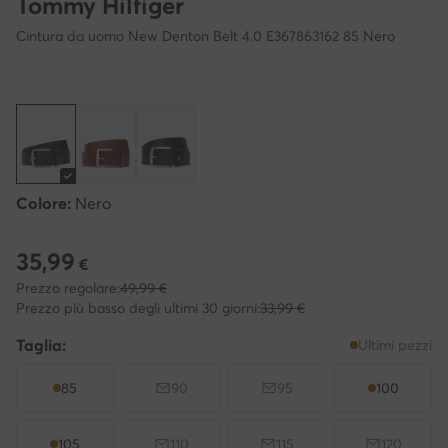
Tommy Hilfiger
Cintura da uomo New Denton Belt 4.0 E367863162 85 Nero
Colore:
Nero
35,99
Prezzo attuale 35,99 €
€
Prezzo regolare:
49,99 €
Prezzo più basso degli ultimi 30 giorni:
33,99 €
Taglia:
Ultimi pezzi
85
90
95
100
105
110
115
120