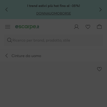
VAI AL CONTENUTO PRINCIPALE
VAI ALLA RICERCA
I trend estivi più hot fino al -35%!
DONNA
UOMO
BORSE
Ricerca per brand, prodotto, stile
Cinture da uomo