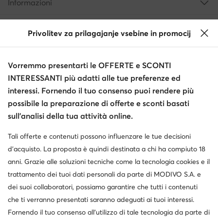
Informazioni
Privolitev za prilagajanje vsebine in promocij
Vorremmo presentarti le OFFERTE e SCONTI
INTERESSANTI più adatti alle tue preferenze ed
interessi. Fornendo il tuo consenso puoi rendere più
possibile la preparazione di offerte e sconti basati
Cambia paese: Italia (IT)
sull’analisi della tua attività online.
Tali offerte e contenuti possono influenzare le tue decisioni
© escarpe.it 2026
d’acquisto. La proposta è quindi destinata a chi ha compiuto 18
Termini e condizioni
Modifica impostazioni
anni. Grazie alle soluzioni tecniche come la tecnologia cookies e il
Informativa sulla privacy
Protezione dei dati
trattamento dei tuoi dati personali da parte di MODIVO S.A. e
dei suoi collaboratori, possiamo garantire che tutti i contenuti
che ti verranno presentati saranno adeguati ai tuoi interessi.
Fornendo il tuo consenso all’utilizzo di tale tecnologia da parte di