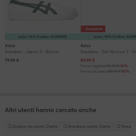
Occasione
extra -15% Codice: SUMMER
extra -15% Codice: SU
Asics
Asics
Sneakers · Japan S · Bianco
Sneakers · Gel-Venture 7 · N
Prezzo attuale
79,99
€
89,99
€
Prezzo regolare
99,99 €
-10%
Prezzo più basso
99,99 €
-10%
Altri utenti hanno cercato anche
Scarpe da uomo Clarks
Sneakers uomo Clarks
Sneaker