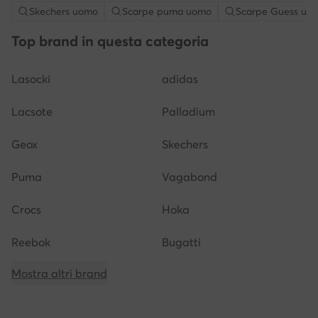
Skechers uomo
Scarpe puma uomo
Scarpe Guess uo
Top brand in questa categoria
Lasocki
adidas
Lacsote
Palladium
Geox
Skechers
Puma
Vagabond
Crocs
Hoka
Reebok
Bugatti
Mostra altri brand