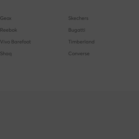
Sneakers grigie uomo
Scarpe adidas uomo
Geox
Skechers
Reebok
Bugatti
Vivo Barefoot
Timberland
Shaq
Converse