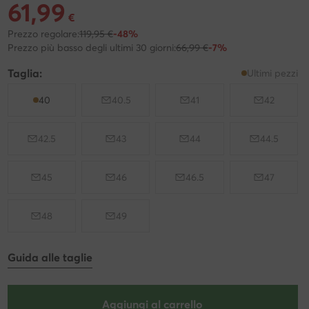
61,99
Prezzo attuale 61,99 €
€
Prezzo regolare:
119,95 €
-48%
Prezzo più basso degli ultimi 30 giorni:
66,99 €
-7%
Taglia:
Ultimi pezzi
40
40.5
41
42
42.5
43
44
44.5
45
46
46.5
47
48
49
Guida alle taglie
Aggiungi al carrello