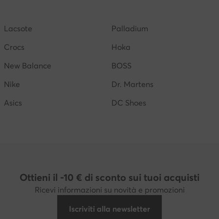
k uomo
G-Star Raw scarpe uomo
Scarpe adidas uomo
Lacsote
Palladium
 Balance nere uomo
Crocs
Hoka
New Balance
BOSS
Nike
Dr. Martens
Asics
DC Shoes
Ottieni il -10 € di sconto sui tuoi acquisti
Ricevi informazioni su novità e promozioni
Iscriviti alla newsletter