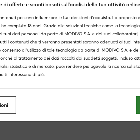
zzo attuale
Prezzo a
99
€
69,99
€
42,99
€
di offerte e sconti basati sull’analisi della tua attività online
zzo regolare
99,99 €
-10%
Prezzo reg
zzo più basso
99,99 €
-10%
Prezzo più
contenuti possono influenzare le tue decisioni d’acquisto. La proposta 
 ha compiuto 18 anni. Grazie alle soluzioni tecniche come la tecnologia 
i tuoi dati personali da parte di MODIVO S.A. e dei suoi collaboratori
utti i contenuti che ti verranno presentati saranno adeguati ai tuoi inte
 consenso all’utilizzo di tale tecnologia da parte di MODIVO S.A. e dei 
nonché al trattamento dei dati raccolti dai suddetti soggetti, incluso at
nalisi statistica e di mercato, puoi rendere più agevole la ricerca sul sit
e ti interessano di più.
Sneakers basse uomo Lacoste
Sneakers basse Bianco
ioni
nce 574 uomo
Sneakers bianche uomo
Scarpe Kappa 
 Balance 530 uomo
Sneakers rosse uomo
ess uomo
Scarpe Liu Jo uomo
Crocs uomo
Scarp