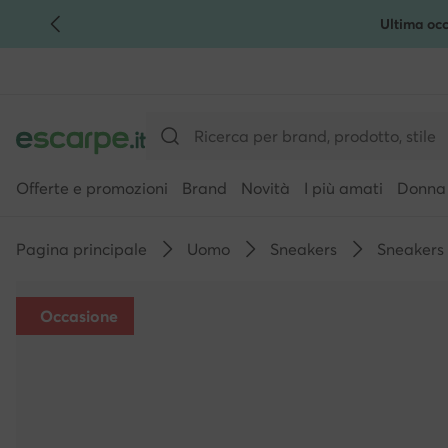
Ultima occ
VAI AL CONTENUTO PRINCIPALE
VAI ALLA RICERCA
Offerte e promozioni
Brand
Novità
I più amati
Donna
Pagina principale
Uomo
Sneakers
Sneakers
Occasione