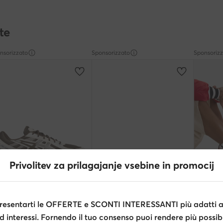
te
nsorizzato
Sponsorizzato
Sponsoriz
Privolitev za prilagajanje vsebine in promocij
Occasione
Occasi
extra -15% Codice: SUMMER
extra -25% Codice: SUMMER
extra
esentarti le OFFERTE e SCONTI INTERESSANTI più adatti al
cs
DC Shoes
DC Shoe
Sneakers · Gel-Venture 7 · Beige
Sneakers · Nero
Sneakers
d interessi. Fornendo il tuo consenso puoi rendere più possibi