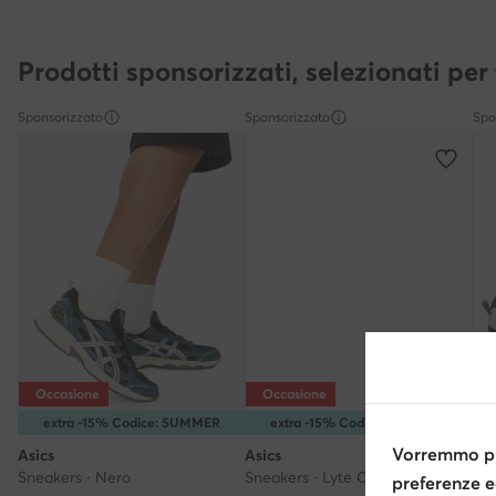
Prodotti sponsorizzati, selezionati per 
Sponsorizzato
Sponsorizzato
Spo
Occasione
Occasione
extra -15% Codice: SUMMER
extra -15% Codice: SUMMER
Vorremmo pr
Asics
Asics
Asi
Sneakers · Nero
Sneakers · Lyte Classic · Verde
preferenze e