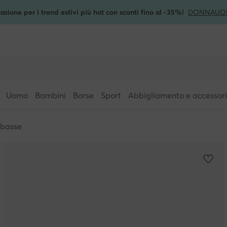
asione per i trend estivi più hot con sconti fino al -35%!
DONNA
UO
Uomo
Bambini
Borse
Sport
Abbigliamento e accessori
 basse