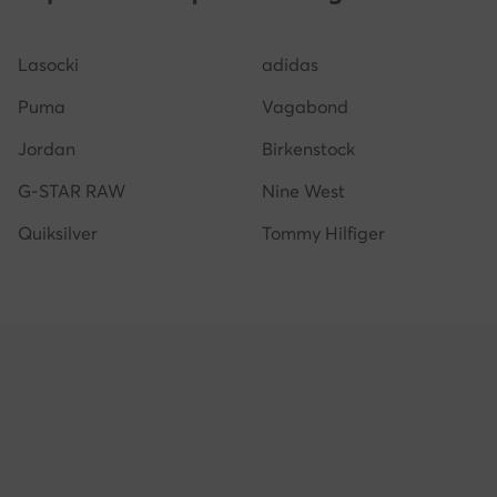
DC Shoes uomo
Shaq scarpe uomo
Birkenstoc
Lasocki
adidas
Stan Smith uomo
Scarpe timberland uomo
New
Puma
Vagabond
Jordan
Birkenstock
G-STAR RAW
Nine West
Quiksilver
Tommy Hilfiger