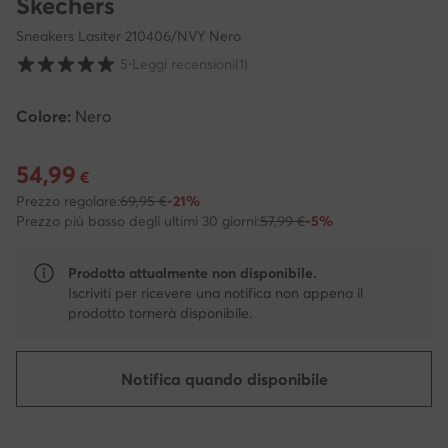
Skechers
Sneakers Lasiter 210406/NVY Nero
Valutazione clienti su scala da 1 a 5
5
⋅
Leggi recensioni
(1)
Colore:
Nero
54,99
Prezzo attuale 54,99 €
€
Prezzo regolare:
69,95 €
-21%
Prezzo più basso degli ultimi 30 giorni:
57,99 €
-5%
Prodotto attualmente non disponibile.
Iscriviti per ricevere una notifica non appena il
prodotto tornerà disponibile.
Notifica quando disponibile