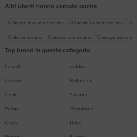
Altri utenti hanno cercato anche
Scarpe da uomo Skechers
Sneakers uomo Skechers
S
Skechers uomo
Scarpe puma uomo
Scarpe Guess uo
Top brand in questa categoria
Lasocki
adidas
Lacsote
Palladium
Geox
Skechers
Puma
Vagabond
Crocs
Hoka
Reebok
Bugatti