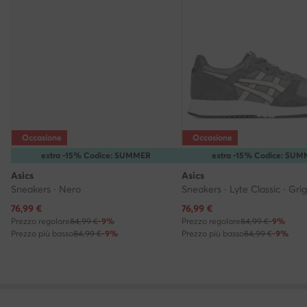
Occasione
Occasione
extra -15% Codice: SUMMER
extra -15% Codice: SU
Asics
Asics
Sneakers · Nero
Sneakers · Lyte Classic · Grig
Prezzo attuale
Prezzo attuale
76,99
€
76,99
€
Prezzo regolare
84,99 €
-9%
Prezzo regolare
84,99 €
-9%
Prezzo più basso
84,99 €
-9%
Prezzo più basso
84,99 €
-9%