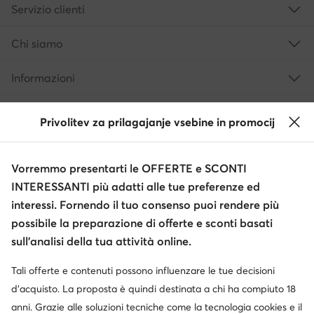
Servizio clienti
Chi siamo
Informazioni
Privolitev za prilagajanje vsebine in promocij
Vorremmo presentarti le OFFERTE e SCONTI
INTERESSANTI più adatti alle tue preferenze ed
interessi. Fornendo il tuo consenso puoi rendere più
possibile la preparazione di offerte e sconti basati
Cambia paese: Italia (IT)
sull’analisi della tua attività online.
Tali offerte e contenuti possono influenzare le tue decisioni
© escarpe.it 2026
d’acquisto. La proposta è quindi destinata a chi ha compiuto 18
Termini e condizioni
Modifica impostazioni
anni. Grazie alle soluzioni tecniche come la tecnologia cookies e il
Informativa sulla privacy
Protezione dei dati