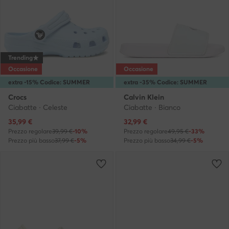
Trending
Occasione
Occasione
extra -15% Codice: SUMMER
extra -35% Codice: SUMMER
Crocs
Calvin Klein
Ciabatte · Celeste
Ciabatte · Bianco
Prezzo attuale
Prezzo attuale
35,99
€
32,99
€
Prezzo regolare
39,99 €
-10%
Prezzo regolare
49,95 €
-33%
Prezzo più basso
37,99 €
-5%
Prezzo più basso
34,99 €
-5%