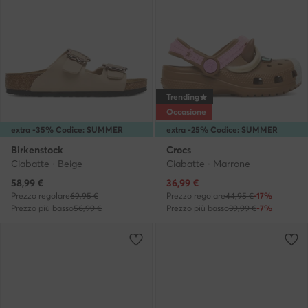
Trending
Occasione
extra -35% Codice: SUMMER
extra -25% Codice: SUMMER
Birkenstock
Crocs
Ciabatte · Beige
Ciabatte · Marrone
Prezzo attuale
Prezzo attuale
58,99
€
36,99
€
Prezzo regolare
69,95 €
Prezzo regolare
44,95 €
-17%
Prezzo più basso
56,99 €
Prezzo più basso
39,99 €
-7%