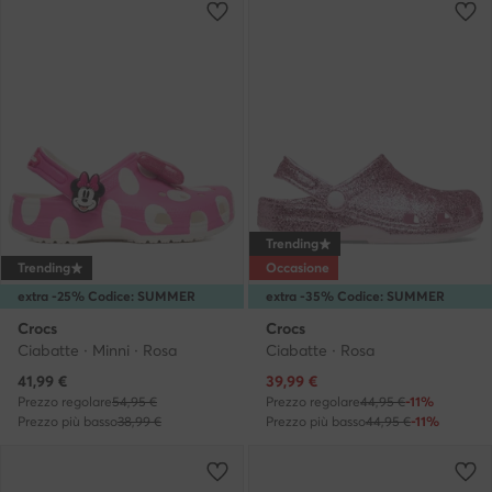
Trending
Trending
Occasione
extra -25% Codice: SUMMER
extra -35% Codice: SUMMER
Crocs
Crocs
Ciabatte · Minni · Rosa
Ciabatte · Rosa
Prezzo attuale
Prezzo attuale
41,99
€
39,99
€
Prezzo regolare
54,95 €
Prezzo regolare
44,95 €
-11%
Prezzo più basso
38,99 €
Prezzo più basso
44,95 €
-11%