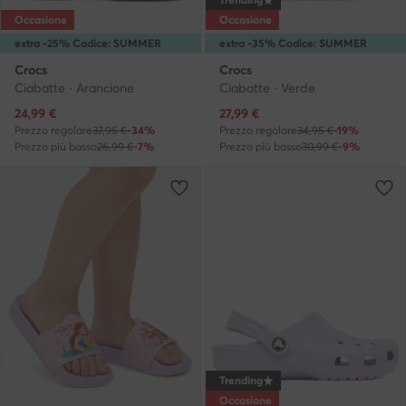
Occasione
Occasione
extra -25% Codice: SUMMER
extra -35% Codice: SUMMER
Crocs
Crocs
Ciabatte · Arancione
Ciabatte · Verde
Prezzo attuale
Prezzo attuale
24,99
€
27,99
€
Prezzo regolare
37,95 €
-34%
Prezzo regolare
34,95 €
-19%
Prezzo più basso
26,99 €
-7%
Prezzo più basso
30,99 €
-9%
Trending
Occasione