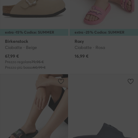
extra -15% Codice: SUMMER
extra -25% Codice: SUMMER
Birkenstock
Roxy
Ciabatte · Beige
Ciabatte · Rosa
Prezzo attuale
67,99
€
16,99
€
Prezzo regolare
79,95 €
Prezzo più basso
60,99 €