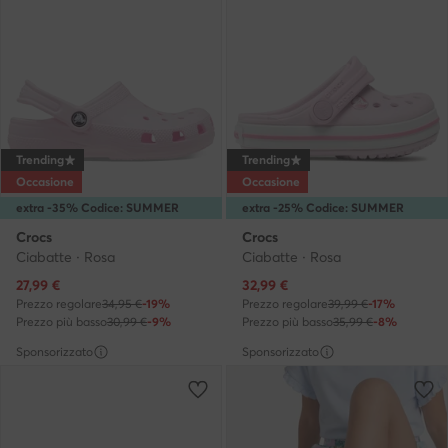
Trending
Trending
Occasione
Occasione
extra -35% Codice: SUMMER
extra -25% Codice: SUMMER
Crocs
Crocs
Ciabatte · Rosa
Ciabatte · Rosa
Prezzo attuale
Prezzo attuale
27,99
€
32,99
€
Prezzo regolare
34,95 €
-19%
Prezzo regolare
39,99 €
-17%
Prezzo più basso
30,99 €
-9%
Prezzo più basso
35,99 €
-8%
Sponsorizzato
Sponsorizzato