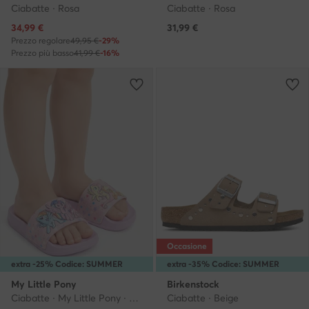
Ciabatte · Rosa
Ciabatte · Rosa
Prezzo attuale
34,99
€
31,99
€
Prezzo regolare
49,95 €
-29%
Prezzo più basso
41,99 €
-16%
Occasione
extra -25% Codice: SUMMER
extra -35% Codice: SUMMER
My Little Pony
Birkenstock
Ciabatte · My Little Pony · Rosa
Ciabatte · Beige