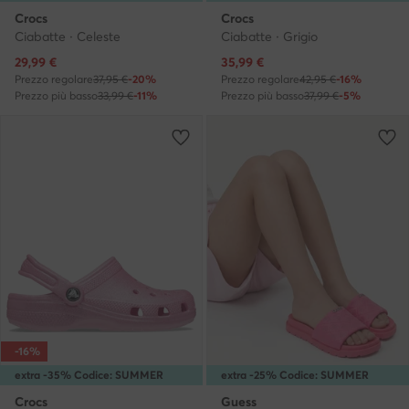
Crocs
Crocs
Ciabatte · Celeste
Ciabatte · Grigio
Prezzo attuale
Prezzo attuale
29,99
€
35,99
€
Prezzo regolare
37,95 €
-20%
Prezzo regolare
42,95 €
-16%
Prezzo più basso
33,99 €
-11%
Prezzo più basso
37,99 €
-5%
-16%
extra -35% Codice: SUMMER
extra -25% Codice: SUMMER
Crocs
Guess