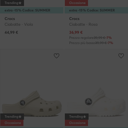
Trending
Occasione
extra -15% Codice: SUMMER
extra -15% Codice: SUMMER
Crocs
Crocs
Ciabatte · Viola
Ciabatte · Rosa
Prezzo attuale
44,99
€
36,99
€
Prezzo regolare
39,99 €
-7%
Prezzo più basso
39,99 €
-7%
Trending
Trending
Occasione
Occasione