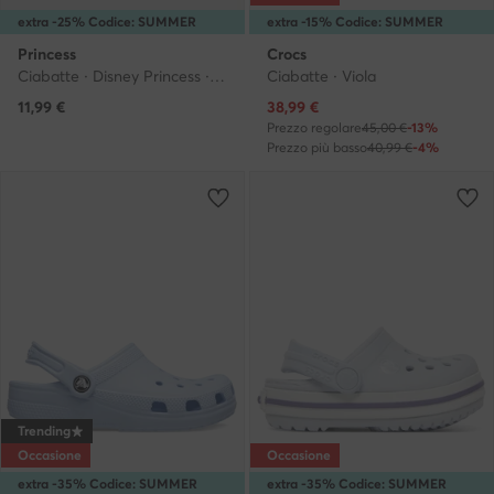
extra -25% Codice: SUMMER
extra -15% Codice: SUMMER
Princess
Crocs
Ciabatte · Disney Princess · Rosa
Ciabatte · Viola
Prezzo attuale
11,99
€
38,99
€
Prezzo regolare
45,00 €
-13%
Prezzo più basso
40,99 €
-4%
Trending
Occasione
Occasione
extra -35% Codice: SUMMER
extra -35% Codice: SUMMER