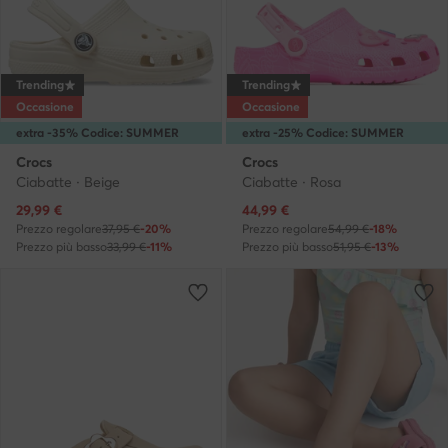
Trending
Trending
Occasione
Occasione
extra -35% Codice: SUMMER
extra -25% Codice: SUMMER
Crocs
Crocs
Ciabatte · Beige
Ciabatte · Rosa
Prezzo attuale
Prezzo attuale
29,99
€
44,99
€
Prezzo regolare
37,95 €
-20%
Prezzo regolare
54,99 €
-18%
Prezzo più basso
33,99 €
-11%
Prezzo più basso
51,95 €
-13%