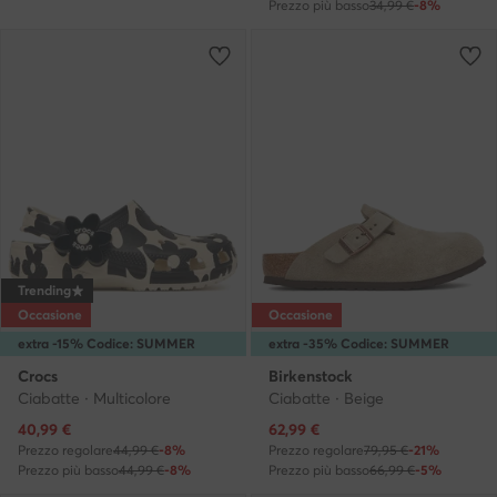
Prezzo più basso
34,99 €
-8%
Trending
Occasione
Occasione
extra -15% Codice: SUMMER
extra -35% Codice: SUMMER
Crocs
Birkenstock
Ciabatte · Multicolore
Ciabatte · Beige
Prezzo attuale
Prezzo attuale
40,99
€
62,99
€
Prezzo regolare
44,99 €
-8%
Prezzo regolare
79,95 €
-21%
Prezzo più basso
44,99 €
-8%
Prezzo più basso
66,99 €
-5%