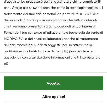
Prezzo regolare
79,95 €
-26%
Prezzo regolare
44,95 €
-11%
d’acquisto. La proposta è quindi destinata a chi ha compiuto 18
Prezzo più basso
67,99 €
-13%
Prezzo più basso
44,95 €
-11%
anni. Grazie alle soluzioni tecniche come la tecnologia cookies e il
trattamento dei tuoi dati personali da parte di MODIVO S.A. e
dei suoi collaboratori, possiamo garantire che tutti i contenuti
che ti verranno presentati saranno adeguati ai tuoi interessi.
Fornendo il tuo consenso all’utilizzo di tale tecnologia da parte di
MODIVO S.A. e dei nostri collaboratori, nonché al trattamento
dei dati raccolti dai suddetti soggetti, incluso attraverso la
profilazione, analisi statistica e di mercato, puoi rendere più
agevole la ricerca sul sito delle informazioni che ti interessano di
più.
Trending
-15%
Occasione
extra -35% Codice: SUMMER
extra -25% Codice: SUMMER
Accetto
Agatha Ruiz de la Prada
Crocs
Ciabatte · Multicolore
Ciabatte · Pokemon · Rosa
Prezzo attuale
Prezzo attuale
Altre opzioni
16,99
€
42,99
€
Ordina
Filtra
Prezzo regolare
23,95 €
-29%
Prezzo regolare
60,95 €
-29%
Prezzo più basso
19,99 €
-15%
Prezzo più basso
48,99 €
-12%