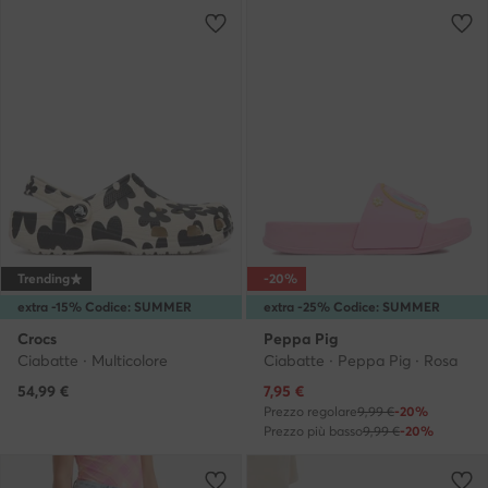
Trending
-20%
extra -15% Codice: SUMMER
extra -25% Codice: SUMMER
Crocs
Peppa Pig
Ciabatte · Multicolore
Ciabatte · Peppa Pig · Rosa
Prezzo attuale
54,99
€
7,95
€
Prezzo regolare
9,99 €
-20%
Prezzo più basso
9,99 €
-20%