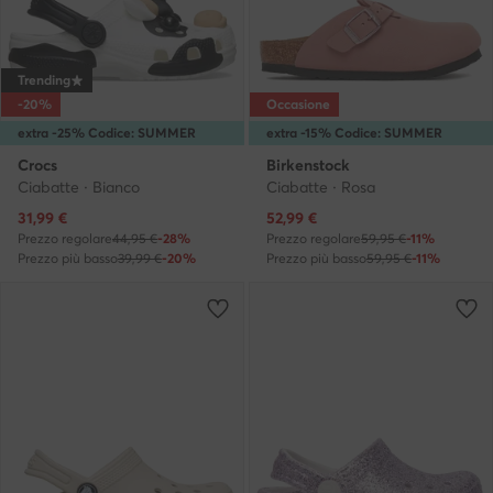
Trending
-20%
Occasione
extra -25% Codice: SUMMER
extra -15% Codice: SUMMER
Crocs
Birkenstock
Ciabatte · Bianco
Ciabatte · Rosa
Prezzo attuale
Prezzo attuale
31,99
€
52,99
€
Prezzo regolare
44,95 €
-28%
Prezzo regolare
59,95 €
-11%
Prezzo più basso
39,99 €
-20%
Prezzo più basso
59,95 €
-11%