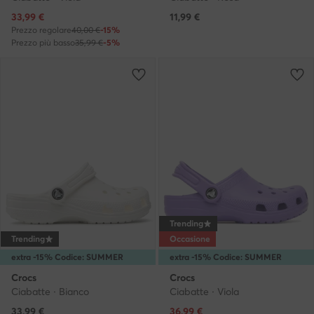
Prezzo attuale
33,99
€
11,99
€
Prezzo regolare
40,00 €
-15%
Prezzo più basso
35,99 €
-5%
Trending
Trending
Occasione
extra -15% Codice: SUMMER
extra -15% Codice: SUMMER
Crocs
Crocs
Ciabatte · Bianco
Ciabatte · Viola
Prezzo attuale
Prezzo attuale
33,99
€
36,99
€