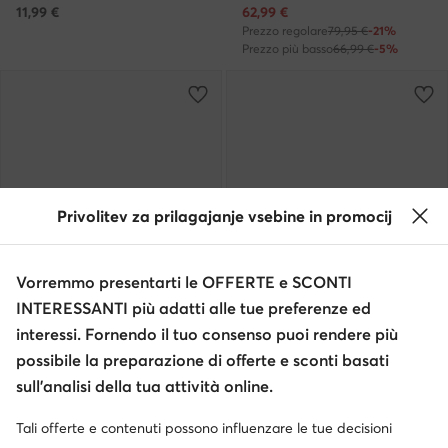
Prezzo attuale
11,99
€
62,99
€
Prezzo regolare
79,95 €
-21%
Prezzo più basso
66,99 €
-5%
Privolitev za prilagajanje vsebine in promocij
Vorremmo presentarti le OFFERTE e SCONTI
INTERESSANTI più adatti alle tue preferenze ed
Trending
Occasione
Occasione
interessi. Fornendo il tuo consenso puoi rendere più
extra -25% Codice: SUMMER
extra -35% Codice: SUMMER
possibile la preparazione di offerte e sconti basati
Elisabetta Franchi
Crocs
sull’analisi della tua attività online.
Ciabatte · Beige
Ciabatte · Oro
Tali offerte e contenuti possono influenzare le tue decisioni
Prezzo attuale
Prezzo attuale
58,99
€
39,99
€