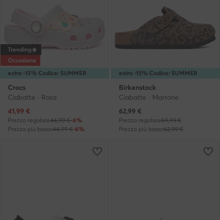
Trending
Occasione
extra -15% Codice: SUMMER
extra -15% Codice: SUMMER
Crocs
Birkenstock
Ciabatte · Rosa
Ciabatte · Marrone
Prezzo attuale
Prezzo attuale
41,99
€
62,99
€
Prezzo regolare
44,99 €
-6%
Prezzo regolare
69,99 €
Prezzo più basso
44,99 €
-6%
Prezzo più basso
62,99 €