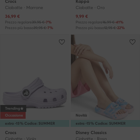
Crocs
Kappa
Ciabatte · Marrone
Ciabatte · Oro
Prezzo attuale
Prezzo attuale
36,99
€
9,99
€
Prezzo regolare
39,95 €
-7%
Prezzo regolare
16,99 €
-41%
Prezzo più basso
39,95 €
-7%
Prezzo più basso
12,95 €
-22%
Trending
Occasione
Novità
extra -15% Codice: SUMMER
extra -15% Codice: SUMMER
Crocs
Disney Classics
Ciabatte · Viola
Ciabatte · Rosa