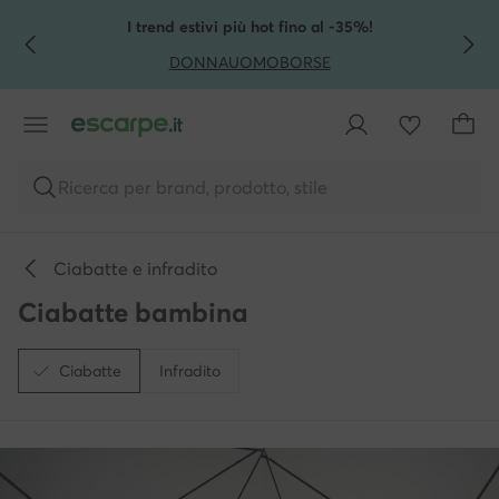
VAI AL CONTENUTO PRINCIPALE
VAI ALLA RICERCA
I trend estivi più hot fino al -35%!
DONNA
UOMO
BORSE
Ricerca per brand, prodotto, stile
Ciabatte e infradito
Ciabatte bambina
Ciabatte
Infradito