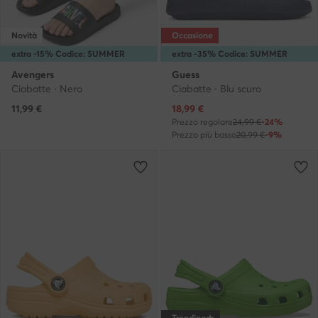
Novità
Occasione
extra -15% Codice: SUMMER
extra -35% Codice: SUMMER
Avengers
Guess
Ciabatte · Nero
Ciabatte · Blu scuro
Prezzo attuale
11,99
€
18,99
€
Prezzo regolare
24,99 €
-24%
Prezzo più basso
20,99 €
-9%
Trending