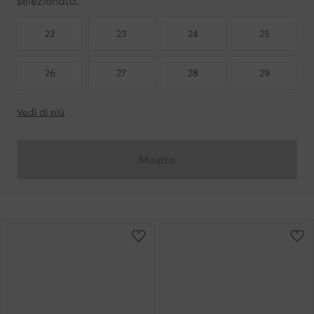
selezionata.
22
23
24
25
26
27
28
29
Vedi di più
Mostra