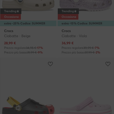
Trending
Trending
Occasione
Occasione
extra -25% Codice: SUMMER
extra -15% Codice: SUMMER
Crocs
Crocs
Ciabatte · Beige
Ciabatte · Viola
Prezzo attuale
Prezzo attuale
28,99
€
36,99
€
Prezzo regolare
34,95 €
-17%
Prezzo regolare
39,99 €
-7%
Prezzo più basso
31,99 €
-9%
Prezzo più basso
37,99 €
-2%