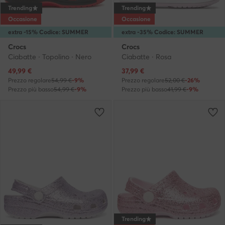
Trending
Trending
Occasione
Occasione
extra -15% Codice: SUMMER
extra -35% Codice: SUMMER
Crocs
Crocs
Ciabatte · Topolino · Nero
Ciabatte · Rosa
Prezzo attuale
Prezzo attuale
49,99
€
37,99
€
Prezzo regolare
54,99 €
-9%
Prezzo regolare
52,00 €
-26%
Prezzo più basso
54,99 €
-9%
Prezzo più basso
41,99 €
-9%
Trending