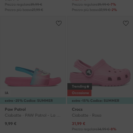
Prezzo regolare
39,99 €
Prezzo regolare
39,99 €
-7%
Prezzo più basso
27,99 €
Prezzo più basso
37,99 €
-2%
Trending
IA
Occasione
extra -25% Codice: SUMMER
extra -15% Codice: SUMMER
Paw Patrol
Crocs
Ciabatte · PAW Patrol - La squadra dei cuccioli · Rosa
Ciabatte · Rosa
Prezzo attuale
9,99
€
31,99
€
Prezzo regolare
34,99 €
-8%