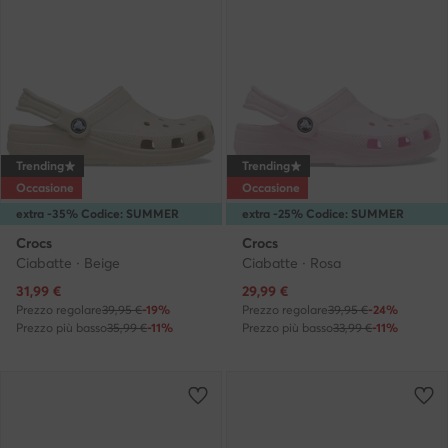
Trending
Trending
Occasione
Occasione
extra -35% Codice: SUMMER
extra -25% Codice: SUMMER
Crocs
Crocs
Ciabatte · Beige
Ciabatte · Rosa
Prezzo attuale
Prezzo attuale
31,99
€
29,99
€
Prezzo regolare
39,95 €
-19%
Prezzo regolare
39,95 €
-24%
Prezzo più basso
35,99 €
-11%
Prezzo più basso
33,99 €
-11%