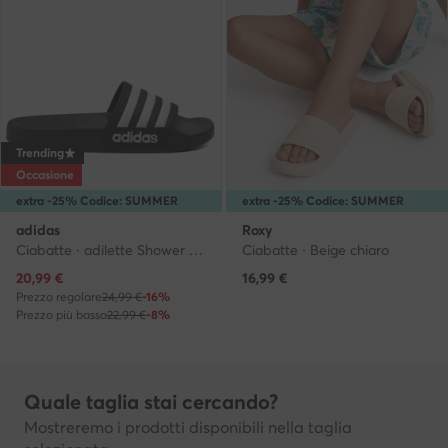
Trending
Occasione
extra -25% Codice: SUMMER
extra -25% Codice: SUMMER
adidas
Roxy
Ciabatte · adilette Shower K G27625 · Nero
Ciabatte · Beige chiaro
Prezzo attuale
20,99
€
16,99
€
Prezzo regolare
24,99 €
-16%
Prezzo più basso
22,99 €
-8%
Quale taglia stai cercando?
Mostreremo i prodotti disponibili nella taglia