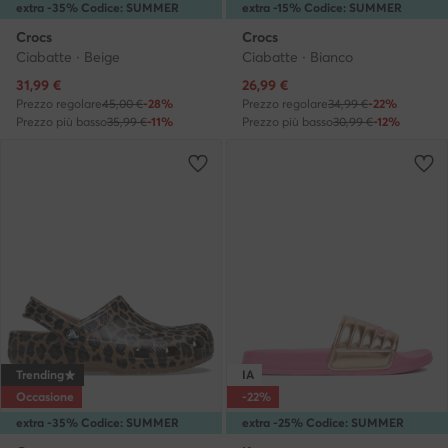
extra -35% Codice: SUMMER
extra -15% Codice: SUMMER
Crocs
Crocs
Ciabatte · Beige
Ciabatte · Bianco
Prezzo attuale
Prezzo attuale
31,99
€
26,99
€
Prezzo regolare
45,00 €
-28%
Prezzo regolare
34,99 €
-22%
Prezzo più basso
35,99 €
-11%
Prezzo più basso
30,99 €
-12%
Trending
IA
Occasione
-22%
extra -35% Codice: SUMMER
extra -25% Codice: SUMMER