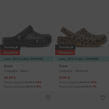
Trending
Trending
Occasione
Occasione
extra -25% Codice: SUMMER
extra -35% Codice: SUMMER
Crocs
Crocs
Ciabatte · Nero
Ciabatte · Marrone
Prezzo attuale
Prezzo attuale
30,99
€
37,99
€
Prezzo regolare
39,99 €
-22%
Prezzo regolare
44,99 €
-15%
Prezzo più basso
33,99 €
-8%
Prezzo più basso
40,99 €
-7%